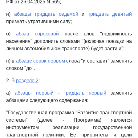
РФ от 26.04.2025 N 565;
н)
абзацы тридцать седьмой
и
тридцать девятый
признать утратившими силу;
о)
абзац сороковой
после слов "подвижность
населения" дополнить словами "(включая поездки на
личном автомобильном транспорте) будет расти и";
п) в
абзаце сорок первом
слова "и составит" заменить
словом "до".
2. В
разделе 2
:
а)
абзацы первый
-
тридцать первый
заменить
абзацами следующего содержания:
"Государственная программа "Развитие транспортной
системы" (далее - Программа) является
инструментом реализации государственной
транспортной политики. Ее приоритеты и цели