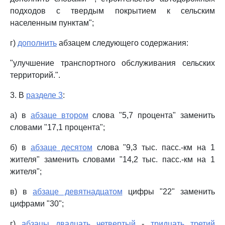
подходов с твердым покрытием к сельским
населенным пунктам";
г)
дополнить
абзацем следующего содержания:
"улучшение транспортного обслуживания сельских
территорий.".
3. В
разделе 3
:
а) в
абзаце втором
слова "5,7 процента" заменить
словами "17,1 процента";
б) в
абзаце десятом
слова "9,3 тыс. пасс.-км на 1
жителя" заменить словами "14,2 тыс. пасс.-км на 1
жителя";
в) в
абзаце девятнадцатом
цифры "22" заменить
цифрами "30";
г)
абзацы двадцать четвертый
-
тридцать третий