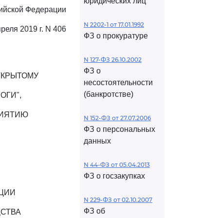
юридических лиц
ийской Федерации
N 2202-1 от 17.01.1992
преля 2019 г. N 406
ФЗ о прокуратуре
N 127-ФЗ 26.10.2002
ФЗ о
ТКРЫТОМУ
несостоятельности
(банкротстве)
ОГИ",
РИЯТИЮ
N 152-ФЗ от 27.07.2006
ФЗ о персональных
данных
N 44-ФЗ от 05.04.2013
ФЗ о госзакупках
КЦИИ
N 229-ФЗ от 02.10.2007
ФЗ об
СТВА