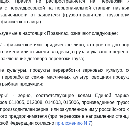
оящих Правил не распространяется на перевозки ж
за с переадресовкой на первоначальной станции назнач
зависимости от заявителя (грузоотправителя, грузополу
 физического лица).
льзуемые в настоящих Правилах, означают следующее:
ь" - физическое или юридическое лицо, которое по договор
го имени или от имени владельца груза и указано в перево
аключение договора перевозки груза;
вые культуры, продукты переработки зерновых культур, 
ы переработки семян масличных культур, овощная проду
и рыбная продукция;
уры" - зерно, соответствующее кодам Единой тарифн
зов 011005, 012008, 014003, 015006, произведенное грузо
 производителей зерна, или закупленное им у российского 
ого предпринимателя (при перевозке в направлении станц
ской Федерации согласно
приложению N 7
);