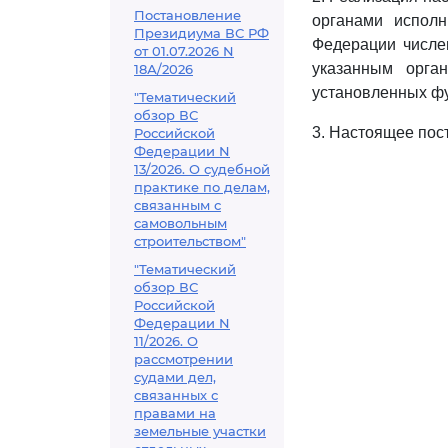
Постановление
органами исполн
Президиума ВС РФ
Федерации числе
от 01.07.2026 N
указанным орга
18А/2026
установленных фу
"Тематический
обзор ВС
3. Настоящее пос
Российской
Федерации N
13/2026. О судебной
практике по делам,
связанным с
самовольным
строительством"
"Тематический
обзор ВС
Российской
Федерации N
11/2026. О
рассмотрении
судами дел,
связанных с
правами на
земельные участки