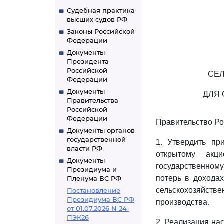
Судебная практика
высших судов РФ
Законы Российской
Федерации
Документы
Президента
Российской
СЕЛ
Федерации
Документы
ДЛЯ
Правительства
Российской
Федерации
Правительство Ро
Документы органов
государственной
1. Утвердить п
власти РФ
открытому акц
Документы
государственном
Президиума и
потерь в доходах
Пленума ВС РФ
сельскохозяйстве
Постановление
Президиума ВС РФ
производства.
от 01.07.2026 N 24-
ПЭК26
2. Реализация н