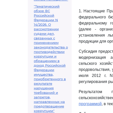
"Тематический
обзор ВС
1. Настоящие Пра
Российской
федерального бю
Федерации N
федеральному г
14/2026. О
рассмотрении
(далее - орган
судами дел,
установления ль
связанных с
продукции для орг
применением
законодательства о
Субсидия предост
противодействии
коррупции и
модернизация а
обращением в
сельского хозяй
доход Российской
продовольствия,
Федерации
имущества,
июля 2012 г. N
приобретенного в
регулирования ры
результате
нарушения
Результатом 
требований и
запретов,
сельскохозяйств
направленных на
программой
, в т
предотвращение
коррупции"