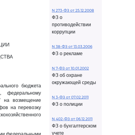
N 273-ФЗ от 25.12.2008
ФЗ о
противодействии
коррупции
КЦИИ
N 38-ФЗ от 13.03.2006
ФЗ о рекламе
СТВА
N 7-ФЗ от 10.01.2002
ФЗ об охране
окружающей среды
ального бюджета
, федеральному
N 3-ФЗ от 07.02.2011
а" на возмещение
ФЗ о полиции
ифов на перевозку
скохозяйственного
N 402-ФЗ от 06.12.2011
ФЗ о бухгалтерском
учете
ыми федеральными