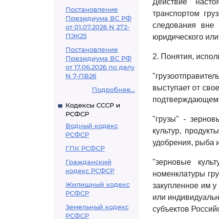
Действие наст
Постановление
транспортом гру
Президиума ВС РФ
следования вне 
от 01.07.2026 N 272-
ПЭК25
юридического или
Постановление
2. Понятия, испо
Президиума ВС РФ
от 17.06.2026 по делу
N 7-ПВ26
"грузоотправител
выступает от свое
Подробнее...
подтверждающем з
Кодексы СССР и
РСФСР
"грузы" - зерно
Водный кодекс
культур, продукт
РСФСР
удобрения, рыба 
ГПК РСФСР
Гражданский
"зерновые культ
кодекс РСФСР
номенклатуры гру
Жилищный кодекс
закупленное им у
РСФСР
или индивидуальн
Земельный кодекс
субъектов Россий
РСФСР