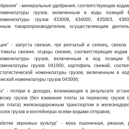
брения" - минеральные удобрения, соответствующие кода
 номенклатуры грузов, включенным в коды позиций 
 номенклатуры грузов 433008, 434000, 435003, 4360
енным товаропроизводителем, осуществляющим деятел
ция" - капуста свежая, лук репчатый и сеянец, свекла 
 томаты свежие, огурцы свежие, соответствующие кодам
 номенклатуры грузов, включенным в код позиции 
номенклатуры грузов 041000, картофель свежий, соотв
статистической номенклатуры грузов, включенным в ко
ческой номенклатуры грузов 043006;
х" - потери в доходах, возникающие в результате уста
озку грузов (без взимания платы за перевозку грузов 
ная плата) железнодорожным транспортом в железнодо
озок грузов и контейнерах всеми видами отправок;
аботки зерновых культур" - мука пшеничная, ржаная, 