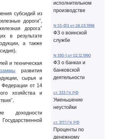
исполнительном
производстве
ления субсидий из
елезные дороги",
N 53-ФЗ от 28.03.1998
елезная дорога"
ФЗ о воинской
их в результате
службе
одукции, а также
сидия).
N 395-1 от 02.12.1990
ФЗ о банках и
лей и техническая
банковской
граммы
развития
деятельности
одукции, сырья и
 Федерации от 14
ого хозяйства и
ст. 333 ГК РФ
Уменьшение
твия".
неустойки
ие доходности
 Государственной
ст. 317.1 ГК РФ
Проценты по
денежному