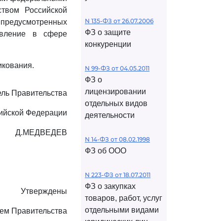
ством Российской
N 135-ФЗ от 26.07.2006
 предусмотренных
ФЗ о защите
авление в сфере
конкуренции
икования.
N 99-ФЗ от 04.05.2011
ФЗ о
лицензировании
ль Правительства
отдельных видов
ийской Федерации
деятельности
Д.МЕДВЕДЕВ
N 14-ФЗ от 08.02.1998
ФЗ об ООО
N 223-ФЗ от 18.07.2011
ФЗ о закупках
Утверждены
товаров, работ, услуг
отдельными видами
ем Правительства