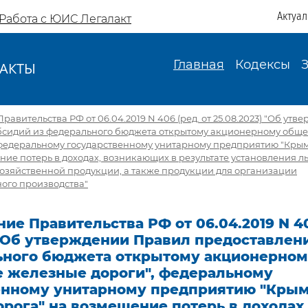
Актуа
Работа с ЮИС Легалакт
Главная
Кодексы
АКТЫ
И
авительства РФ от 06.04.2019 N 406 (ред. от 25.08.2023) "Об ут
бсидий из федерального бюджета открытому акционерному обще
 федеральному государственному унитарному предприятию "Кры
ние потерь в доходах, возникающих в результате установления л
хозяйственной продукции, а также продукции для организации
ого производства"
ие Правительства РФ от 06.04.2019 N 40
 "Об утверждении Правил предоставлен
ьного бюджета открытому акционерном
е железные дороги", федеральному
енному унитарному предприятию "Кры
рога" на возмещение потерь в доходах,