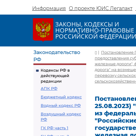
Информация
О проекте ЮИС Легалакт
ЗАКОНЫ, КОДЕКСЫ И
НОРМАТИВНО-ПРАВОВЫЕ 
РОССИЙСКОЙ ФЕДЕРАЦИ
Законодательство
|
Постановление Пр
предоставления су
РФ
железные дороги",
дорога" на возмеще
Кодексы РФ в
перевозку сельско
действующей
редакции
сельскохозяйственн
АПК РФ
Бюджетный кодекс
Постановлен
25.08.2023)
Водный кодекс РФ
из федерал
Воздушный кодекс
РФ
"Российски
государств
ГК РФ часть 1
железная до