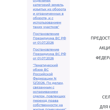
отдельных
категорий земель,
изъятых из оборота
и ограниченных в
обороте, и с
использованием
таких участков"
Постановление
Президиума ВС РФ
ПРЕДОСТ
от 01.07.2026
АКЦИ
Постановление
Президиума ВС РФ
ФЕДЕР
от 01.07.2026
"Тематический
обзор ВС
Российской
Федерации N
12/2026. По делам,
связанным с
оспариванием
сделок, повлекших
СЕЛ
переход права
собственности на
ДЛЯ
жилые помещения"