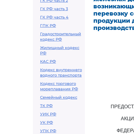
ГК РФ часть 2
возникающи
ГК РФ часть 3
перевозку с
ГК РФ часть 4
продукции 
ГПК РФ
производст
Градостроительный
кодекс РФ
Жилищный кодекс
РФ
КАС РФ
Кодекс внутреннего
водного транспорта
Кодекс торгового
мореплавания РФ
Семейный кодекс
ТК РФ
ПРЕДОСТ
УИК РФ
АКЦИ
УК РФ
ФЕДЕР
УПК РФ