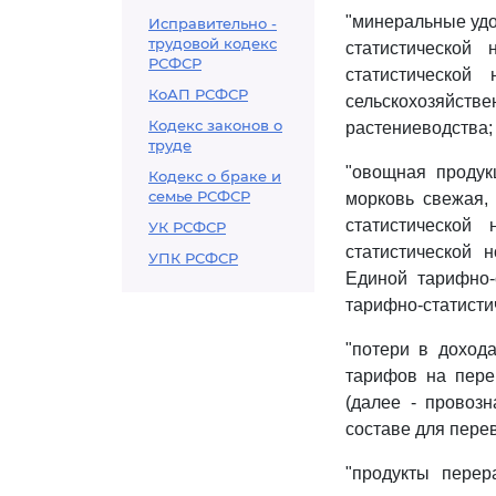
"минеральные удо
Исправительно -
трудовой кодекс
статистической
РСФСР
статистической
КоАП РСФСР
сельскохозяйств
Кодекс законов о
растениеводства;
труде
"овощная продук
Кодекс о браке и
семье РСФСР
морковь свежая,
статистической
УК РСФСР
статистической 
УПК РСФСР
Единой тарифно-
тарифно-статисти
"потери в дохода
тарифов на перев
(далее - провоз
составе для перев
"продукты перер