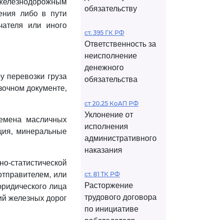
елезнодорожным
обязательству
ения либо в пути
чателя или иного
ст. 395 ГК РФ
Ответственность за
неисполнение
денежного
у перевозки груза
обязательства
зочном документе,
ст 20.25 КоАП РФ
Уклонение от
семена масличных
исполнения
кция, минеральные
административного
наказания
о-статистической
отправителем, или
ст. 81 ТК РФ
Расторжение
юридического лица
трудового договора
ий железных дорог
по инициативе