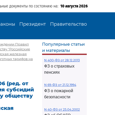
льные документы по состоянию на:
10 августа 2026
Законы
Президент
Правительство
Популярные статьи
верждении Правил
ству "Российские
и материалы
мская железная
ьготных тарифов на
N 400-ФЗ от 28.12.2013
ФЗ о страховых
пенсиях
6 (ред. от
N 69-ФЗ от 21.12.1994
ия субсидий
ФЗ о пожарной
у обществу
безопасности
мская
N 40-ФЗ от 25.04.2002