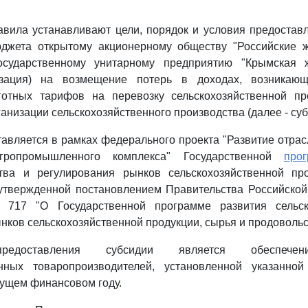
вила устанавливают цели, порядок и условия предостав
джета открытому акционерному обществу "Российские ж
осударственному унитарному предприятию "Крымская ж
изация) на возмещение потерь в доходах, возникающ
готных тарифов на перевозку сельскохозяйственной пр
анизации сельскохозяйственного производства (далее - суб
авляется в рамках федерального проекта "Развитие отрас
гропромышленного комплекса" Государственной
про
ства и регулирования рынков сельскохозяйственной пр
 утвержденной постановлением Правительства Российской
 717 "О Государственной программе развития сельск
нков сельскохозяйственной продукции, сырья и продовольс
предоставления субсидии является обеспечен
енных товаропроизводителей, установленной указанной
екущем финансовом году.