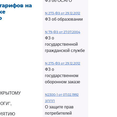
ФЗ об ОСАГО
тарифов на
же
N 273-ФЗ от 29.12.2012
о
ФЗ об образовании
N 79-ФЗ от 27.07.2004
ФЗ о
государственной
гражданской службе
N 275-ФЗ от 29.12.2012
ФЗ о
государственном
оборонном заказе
ТКРЫТОМУ
N2300-1 от 07.02.1992
ЗППП
ОГИ",
О защите прав
потребителей
РИЯТИЮ