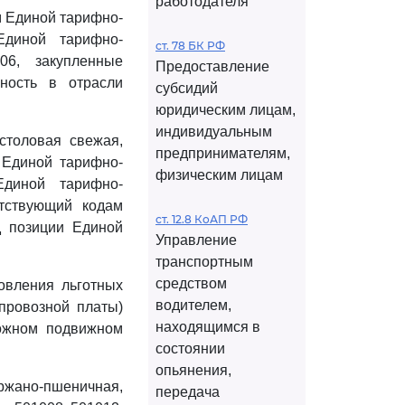
работодателя
м Единой тарифно-
Единой тарифно-
ст. 78 БК РФ
06, закупленные
Предоставление
ьность в отрасли
субсидий
юридическим лицам,
индивидуальным
столовая свежая,
предпринимателям,
 Единой тарифно-
физическим лицам
Единой тарифно-
етствующий кодам
ст. 12.8 КоАП РФ
д позиции Единой
Управление
транспортным
средством
новления льготных
водителем,
(провозной платы)
находящимся в
рожном подвижном
состоянии
опьянения,
ржано-пшеничная,
передача