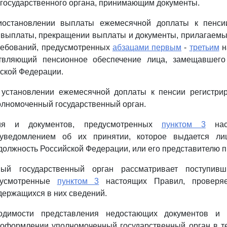
государственного органа, принимающим документы.
иостановлении выплаты ежемесячной доплаты к пенсии
 выплаты, прекращении выплаты и документы, прилагаемы
ребований, предусмотренных
абзацами первым
-
третьим
н
твляющий пенсионное обеспечение лица, замещавшего
ской Федерации.
 установлении ежемесячной доплаты к пенсии регистрир
олномоченный государственный орган.
ия и документов, предусмотренных
пунктом 3
наст
 уведомлением об их принятии, которое выдается ли
должность Российской Федерации, или его представителю п
ный государственный орган рассматривает поступив
дусмотренные
пунктом 3
настоящих Правил, проверяе
держащихся в них сведений.
одимости представления недостающих документов и (
 оформлении уполномоченный государственный орган в т