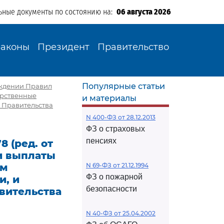
ьные документы по состоянию на:
06 августа 2026
Законы
Президент
Правительство
Популярные статьи
ерждении Правил
арственные
и материалы
 Правительства
N 400-ФЗ от 28.12.2013
ФЗ о страховых
пенсиях
8 (ред. от
 и выплаты
им
N 69-ФЗ от 21.12.1994
ФЗ о пожарной
и, и
безопасности
вительства
N 40-ФЗ от 25.04.2002