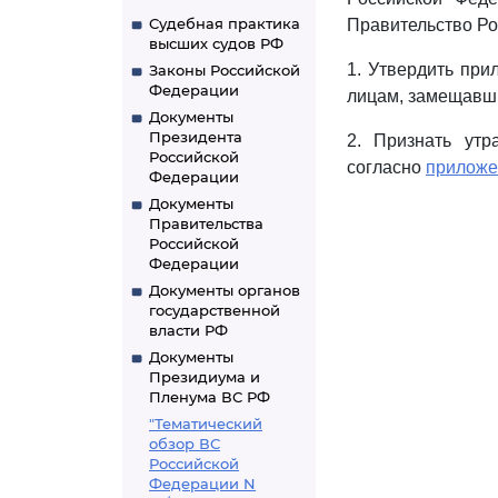
Судебная практика
Правительство Ро
высших судов РФ
1. Утвердить пр
Законы Российской
Федерации
лицам, замещавш
Документы
Президента
2. Признать ут
Российской
согласно
прилож
Федерации
Документы
Правительства
Российской
Федерации
Документы органов
государственной
власти РФ
Документы
Президиума и
Пленума ВС РФ
"Тематический
обзор ВС
Российской
Федерации N