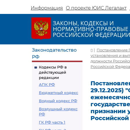
Информация
О проекте ЮИС Легалакт
ЗАКОНЫ, КОДЕКСЫ И
НОРМАТИВНО-ПРАВОВЫЕ 
РОССИЙСКОЙ ФЕДЕРАЦИ
Законодательство
|
Постановление Пр
установления и вы
РФ
должности Российс
Российской Федер
Кодексы РФ в
действующей
редакции
Постановлен
АПК РФ
29.12.2025)
Бюджетный кодекс
ежемесячно
Водный кодекс РФ
государств
Воздушный кодекс
признании 
РФ
Российской
ГК РФ часть 1