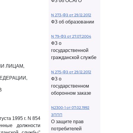
ФЗ об ОСАГО
N 273-ФЗ от 29.12.2012
ФЗ об образовании
N 79-ФЗ от 27.07.2004
ФЗ о
государственной
гражданской службе
И ЛИЦАМ,
N 275-ФЗ от 29.12.2012
ЕДЕРАЦИИ,
ФЗ о
государственном
В
оборонном заказе
N2300-1 от 07.02.1992
ЗППП
уста 1995 г. N 854
О защите прав
енные должности
потребителей
жданской службы"