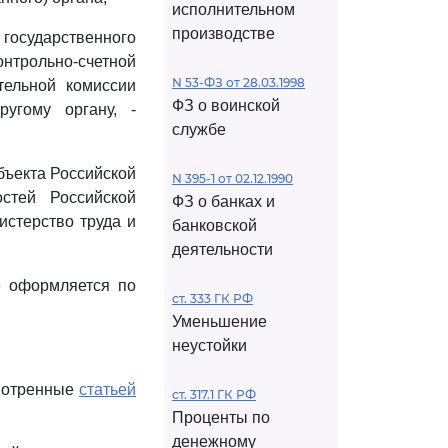
исполнительном
производстве
 государственного
нтрольно-счетной
N 53-ФЗ от 28.03.1998
тельной комиссии
ФЗ о воинской
угому органу, -
службе
бъекта Российской
N 395-1 от 02.12.1990
стей Российской
ФЗ о банках и
истерство труда и
банковской
деятельности
е оформляется по
ст. 333 ГК РФ
Уменьшение
неустойки
смотренные
статьей
ст. 317.1 ГК РФ
Проценты по
денежному