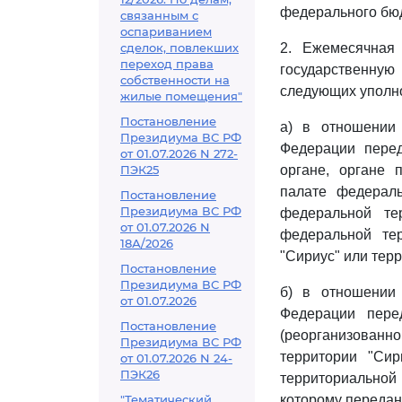
федерального бюд
связанным с
оспариванием
сделок, повлекших
2. Ежемесячная
переход права
государственну
собственности на
следующих уполн
жилые помещения"
Постановление
а) в отношении
Президиума ВС РФ
Федерации перед
от 01.07.2026 N 272-
ПЭК25
органе, органе 
палате федераль
Постановление
Президиума ВС РФ
федеральной тер
от 01.07.2026 N
федеральной тер
18А/2026
"Сириус" или тер
Постановление
Президиума ВС РФ
б) в отношении
от 01.07.2026
Федерации пере
Постановление
(реорганизован
Президиума ВС РФ
территории "Сир
от 01.07.2026 N 24-
ПЭК26
территориальной
"Тематический
которому передан