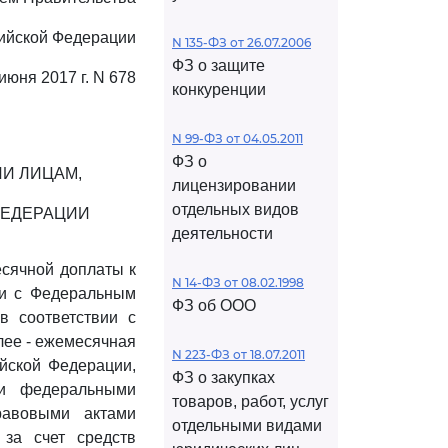
ийской Федерации
N 135-ФЗ от 26.07.2006
ФЗ о защите
 июня 2017 г. N 678
конкуренции
N 99-ФЗ от 04.05.2011
ФЗ о
И ЛИЦАМ,
лицензировании
отдельных видов
ФЕДЕРАЦИИ
деятельности
сячной доплаты к
N 14-ФЗ от 08.02.1998
вии с Федеральным
ФЗ об ООО
в соответствии с
лее - ежемесячная
N 223-ФЗ от 18.07.2011
йской Федерации,
ФЗ о закупках
ми федеральными
товаров, работ, услуг
равовыми актами
отдельными видами
за счет средств