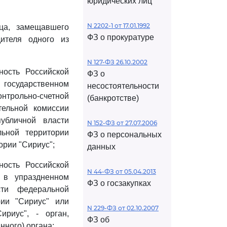
юридических лиц
N 2202-1 от 17.01.1992
ца, замещавшего
ФЗ о прокуратуре
ителя одного из
N 127-ФЗ 26.10.2002
ость Российской
ФЗ о
 государственном
несостоятельности
нтрольно-счетной
(банкротстве)
тельной комиссии
публичной власти
N 152-ФЗ от 27.07.2006
льной территории
ФЗ о персональных
ории "Сириус";
данных
ость Российской
N 44-ФЗ от 05.04.2013
 в упраздненном
ФЗ о госзакупках
сти федеральной
рии "Сириус" или
N 229-ФЗ от 02.10.2007
ириус", - орган,
ФЗ об
нного) органа;