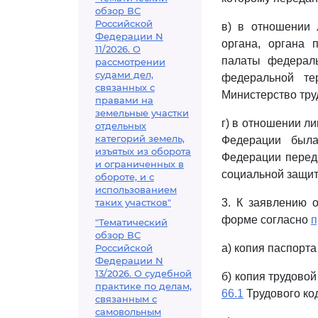
обзор ВС
Российской
в) в отношении л
Федерации N
органа, органа 
11/2026. О
палаты федераль
рассмотрении
судами дел,
федеральной те
связанных с
Министерство тру
правами на
земельные участки
г) в отношении л
отдельных
категорий земель,
Федерации была
изъятых из оборота
Федерации перед 
и ограниченных в
социальной защит
обороте, и с
использованием
таких участков"
3. К заявлению 
форме согласно
п
"Тематический
обзор ВС
Российской
а) копия паспорт
Федерации N
13/2026. О судебной
б) копия трудово
практике по делам,
66.1
Трудового ко
связанным с
самовольным