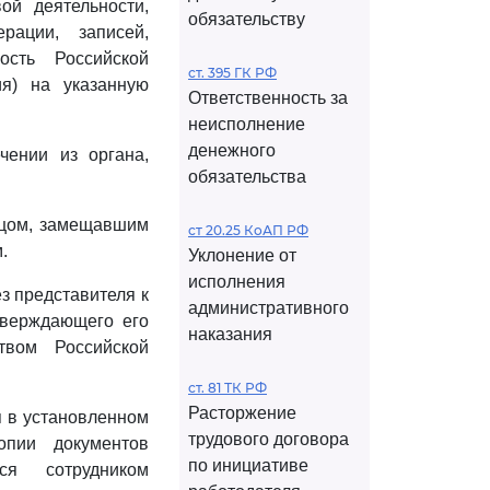
ой деятельности,
обязательству
рации, записей,
ость Российской
ст. 395 ГК РФ
я) на указанную
Ответственность за
неисполнение
денежного
чении из органа,
обязательства
ицом, замещавшим
ст 20.25 КоАП РФ
.
Уклонение от
исполнения
з представителя к
административного
тверждающего его
наказания
твом Российской
ст. 81 ТК РФ
Расторжение
 в установленном
трудового договора
опии документов
по инициативе
ся сотрудником