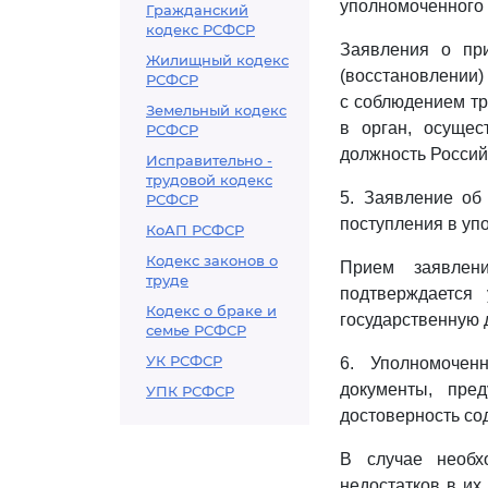
уполномоченного 
Гражданский
кодекс РСФСР
Заявления о пр
Жилищный кодекс
(восстановлении)
РСФСР
с соблюдением т
Земельный кодекс
в орган, осущес
РСФСР
должность Россий
Исправительно -
трудовой кодекс
5. Заявление об
РСФСР
поступления в уп
КоАП РСФСР
Кодекс законов о
Прием заявлен
труде
подтверждается
Кодекс о браке и
государственную 
семье РСФСР
УК РСФСР
6. Уполномочен
документы, пре
УПК РСФСР
достоверность со
В случае необх
недостатков в их