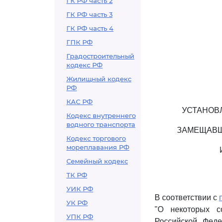
ГК РФ часть 2
ГК РФ часть 3
ГК РФ часть 4
ГПК РФ
Градостроительный
кодекс РФ
Жилищный кодекс
РФ
КАС РФ
УСТАНОВ
Кодекс внутреннего
водного транспорта
ЗАМЕЩАВШ
Кодекс торгового
мореплавания РФ
Семейный кодекс
ТК РФ
УИК РФ
В соответствии с
УК РФ
"О некоторых с
УПК РФ
Российской Феде