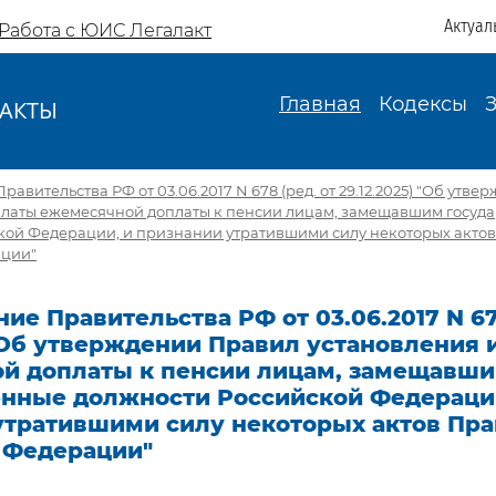
Актуал
Работа с ЮИС Легалакт
Главная
Кодексы
АКТЫ
И
авительства РФ от 03.06.2017 N 678 (ред. от 29.12.2025) "Об утв
платы ежемесячной доплаты к пенсии лицам, замещавшим госуд
кой Федерации, и признании утратившими силу некоторых актов
ации"
ие Правительства РФ от 03.06.2017 N 67
 "Об утверждении Правил установления
й доплаты к пенсии лицам, замещавш
енные должности Российской Федераци
утратившими силу некоторых актов Пра
 Федерации"