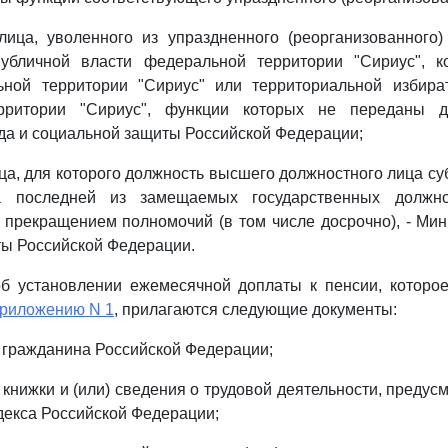
ица, уволенного из упраздненного (реорганизованного)
публичной власти федеральной территории "Сириус", ко
ной территории "Сириус" или территориальной избира
рритории "Сириус", функции которых не переданы др
да и социальной защиты Российской Федерации;
ица, для которого должность высшего должностного лица су
 последней из замещаемых государственных должно
прекращением полномочий (в том числе досрочно), - Мин
ы Российской Федерации.
об установлении ежемесячной доплаты к пенсии, которо
риложению N 1
, прилагаются следующие документы:
а гражданина Российской Федерации;
й книжки и (или) сведения о трудовой деятельности, преду
декса Российской Федерации;