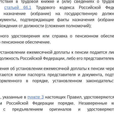
утствия в трудовой книжке и (или) сведениях о трудов
ых
статьей 66.1
Трудового кодекса Российской Феде
 назначение (избрание) на государственную должн
окументы, подтверждающие факты назначения (избрани
бождения от должности (сложения полномочий);
нного удостоверения или справка о пенсионном обеспе
 пенсионное обеспечение.
 установлении ежемесячной доплаты к пенсии подается л
должность Российской Федерации, либо его представителем
ения об установлении ежемесячной доплаты к пенсии чере
гаются копии паспорта представителя и документа, под
ормленного в порядке, установленном законодательс
, указанные в
пункте 3
настоящих Правил, удостоверяются
вом Российской Федерации порядке. Незаверенные к
я с предъявлением оригиналов и удостоверяют