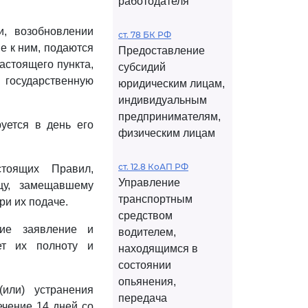
работодателя
, возобновлении
ст. 78 БК РФ
е к ним, подаются
Предоставление
астоящего пункта,
субсидий
 государственную
юридическим лицам,
индивидуальным
предпринимателям,
уется в день его
физическим лицам
ст. 12.8 КоАП РФ
оящих Правил,
Управление
цу, замещавшему
транспортным
ри их подаче.
средством
шие заявление и
водителем,
т их полноту и
находящимся в
состоянии
опьянения,
или) устранения
передача
ечение 14 дней со