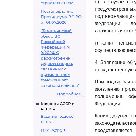
в) в случае отс
строительством"
предусмотренн
Постановление
подтверждающих
Президиума ВС РФ
от 01.07.2026
Федерации, - д
"Тематический
должность и осво
обзор ВС
Российской
г) копия пенсио
Федерации N
осуществляющего
9/2026. О
рассмотрении
4. Заявление об
судами споров,
связанных с
государственную 
применением
таможенного
При подаче заявл
законодательства"
заявлению прила
Подробнее...
полномочия, оф
Кодексы СССР и
Федерации.
РСФСР
Копии документов
Водный кодекс
РСФСР
законодательст
ГПК РСФСР
представляютс