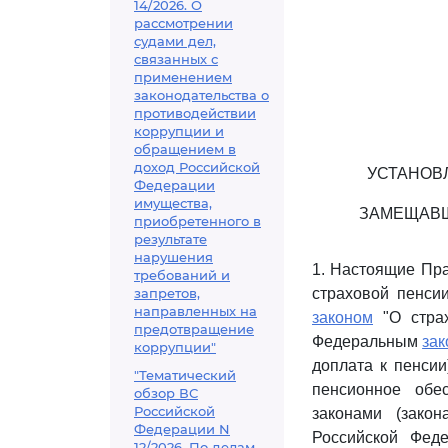
14/2026. О
рассмотрении
судами дел,
связанных с
применением
законодательства о
противодействии
коррупции и
обращением в
доход Российской
УСТАНОВ
Федерации
имущества,
ЗАМЕЩАВШ
приобретенного в
результате
нарушения
1. Настоящие Пр
требований и
запретов,
страховой пенсии
направленных на
законом
"О страх
предотвращение
Федеральным
за
коррупции"
доплата к пенси
"Тематический
пенсионное обе
обзор ВС
Российской
законами (зако
Федерации N
Российской Фед
12/2026. По делам,