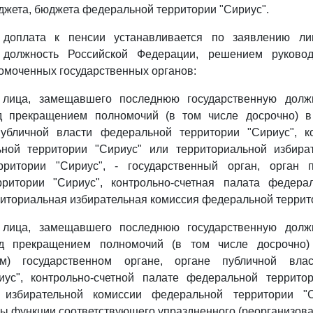
жета, бюджета федеральной территории "Сириус".
 доплата к пенсии устанавливается по заявлению ли
ю должность Российской Федерации, решением руковод
омоченных государственных органов:
 лица, замещавшего последнюю государственную должн
 прекращением полномочий (в том числе досрочно) в
публичной власти федеральной территории "Сириус", ко
ной территории "Сириус" или территориальной избира
ритории "Сириус", - государственный орган, орган 
ритории "Сириус", контрольно-счетная палата федера
риториальная избирательная комиссия федеральной террит
 лица, замещавшего последнюю государственную должн
д прекращением полномочий (в том числе досрочно)
ном) государственном органе, органе публичной вла
иус", контрольно-счетной палате федеральной террито
 избирательной комиссии федеральной территории "С
ы функции соответствующего упраздненного (реорганизова