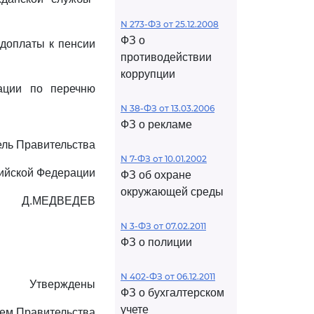
N 273-ФЗ от 25.12.2008
ФЗ о
доплаты к пенсии
противодействии
коррупции
ации по перечню
N 38-ФЗ от 13.03.2006
ФЗ о рекламе
ль Правительства
N 7-ФЗ от 10.01.2002
ийской Федерации
ФЗ об охране
окружающей среды
Д.МЕДВЕДЕВ
N 3-ФЗ от 07.02.2011
ФЗ о полиции
N 402-ФЗ от 06.12.2011
Утверждены
ФЗ о бухгалтерском
учете
ем Правительства