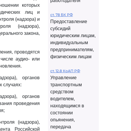
работодателя
тношении которых
дических лиц и
ст. 78 БК РФ
троля (надзора) и
Предоставление
роля (надзора),
субсидий
ерального закона,
юридическим лицам,
индивидуальным
предпринимателям,
ения, проводятся
физическим лицам
 числе аудио- или
новления.
ст. 12.8 КоАП РФ
дзора), органов
Управление
 случаях:
транспортным
средством
дзора), органов
водителем,
ования проведения
находящимся в
я;
состоянии
опьянения,
троля (надзора),
передача
ента Российской