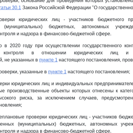
проверки, основание для проведения которых установлен
татьи 30.1
Закона Российской Федерации "О государственно
оверки юридических лиц - участников бюджетного пр
ых (муниципальных) бюджетных, автономных учреж
нтроля и надзора в финансово-бюджетной сфере.
то в 2020 году при осуществлении государственного кон
го контроля в отношении юридических лиц и и
, не указанных в
пункте 1
настоящего постановления, пров
роверки, указанные в
пункте 1
настоящего постановления;
ерки юридических лиц и индивидуальных предпринимателе
мые производственные объекты которых отнесены к катег
ысокого риска, за исключением случаев, предусмотр
новления;
еплановые проверки юридических лиц - участников бюдже
твенных (муниципальных) бюджетных, автономных учре
нтроля и надзора в финансово-бюджетной сфере.