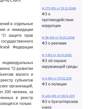
ДИЧЕСКИХ
N 273-ФЗ от 25.12.2008
ФЗ о
противодействии
нений в отдельные
коррупции
ния и ликвидации
 "О защите прав
N 38-ФЗ от 13.03.2006
государственного
ФЗ о рекламе
ийской Федерации
N 7-ФЗ от 10.01.2002
ФЗ об охране
индивидуальных
окружающей среды
акона "О развитии
бъектам малого и
N 3-ФЗ от 07.02.2011
реестр субъектов
ФЗ о полиции
ских организаций,
т 200 человек, за
N 402-ФЗ от 06.12.2011
юченных в реестр
ФЗ о бухгалтерском
роводятся только:
учете