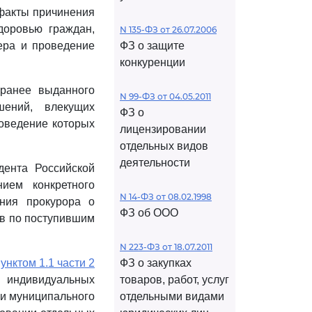
 факты причинения
доровью граждан,
N 135-ФЗ от 26.07.2006
ера и проведение
ФЗ о защите
конкуренции
 ранее выданного
N 99-ФЗ от 04.05.2011
ений, влекущих
ФЗ о
роведение которых
лицензировании
отдельных видов
деятельности
дента Российской
ием конкретного
N 14-ФЗ от 08.02.1998
ания прокурора о
ФЗ об ООО
ов по поступившим
N 223-ФЗ от 18.07.2011
унктом 1.1 части 2
ФЗ о закупках
 индивидуальных
товаров, работ, услуг
 и муниципального
отдельными видами