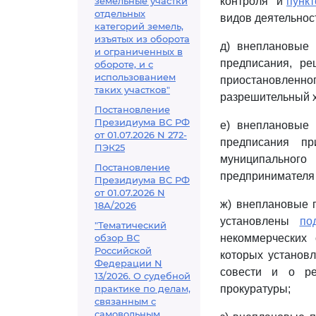
земельные участки
контроля" и
пункт
отдельных
видов деятельност
категорий земель,
изъятых из оборота
д) внеплановые 
и ограниченных в
предписания, ре
обороте, и с
использованием
приостановленн
таких участков"
разрешительный х
Постановление
Президиума ВС РФ
е) внеплановые 
от 01.07.2026 N 272-
предписания пр
ПЭК25
муниципального
Постановление
предпринимателя 
Президиума ВС РФ
от 01.07.2026 N
ж) внеплановые 
18А/2026
установлены
по
"Тематический
обзор ВС
некоммерческих 
Российской
которых установ
Федерации N
совести и о ре
13/2026. О судебной
практике по делам,
прокуратуры;
связанным с
самовольным