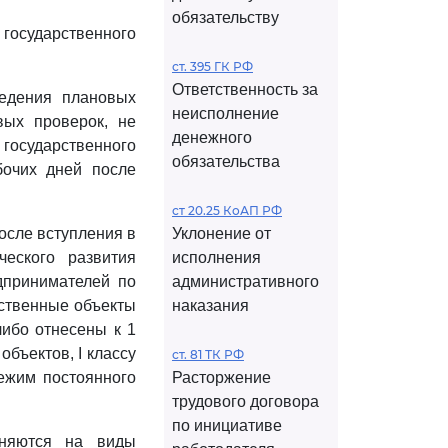
обязательству
 государственного
ст. 395 ГК РФ
Ответственность за
ведения плановых
неисполнение
вых проверок, не
денежного
государственного
обязательства
бочих дней после
ст 20.25 КоАП РФ
после вступления в
Уклонение от
ческого развития
исполнения
дпринимателей по
административного
дственные объекты
наказания
либо отнесены к 1
объектов, I классу
ст. 81 ТК РФ
режим постоянного
Расторжение
трудового договора
по инициативе
аняются на виды