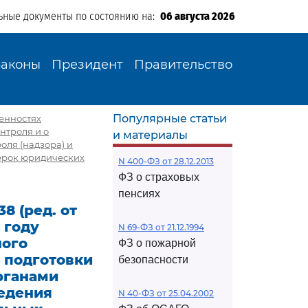
ьные документы по состоянию на:
06 августа 2026
Законы
Президент
Правительство
Популярные статьи
бенностях
нтроля и о
и материалы
оля (надзора) и
ерок юридических
N 400-ФЗ от 28.12.2013
ФЗ о страховых
пенсиях
8 (ред. от
 году
N 69-ФЗ от 21.12.1994
ного
ФЗ о пожарной
л подготовки
безопасности
рганами
едения
N 40-ФЗ от 25.04.2002