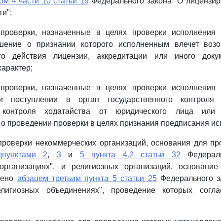
ом 4 части 10 статьи 19
Федерального закона "О лицензир
и";
проверки, назначенные в целях проверки исполнения
шение о признании которого исполненным влечет воз
ого действия лицензии, аккредитации или иного доку
арактер;
проверки, назначенные в целях проверки исполнения
и поступлении в орган государственного контроля (
 контроля ходатайства от юридического лица или 
о проведении проверки в целях признания предписания и
проверки некоммерческих организаций, основания для пр
дпунктами 2
,
3
и
5 пункта 4.2 статьи 32
Федераль
организациях", и религиозных организаций, основани
лено
абзацем третьим пункта 5 статьи 25
Федерального з
лигиозных объединениях", проведение которых согла