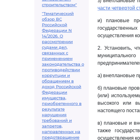
з) внеплановые 
строительством"
части четвертой с
"Тематический
обзор ВС
и) плановые пр
Российской
государственн
Федерации N
осуществления ко
14/2026. О
рассмотрении
судами дел,
2. Установить, ч
связанных с
муниципально
применением
предпринимателей
законодательства о
противодействии
коррупции и
а) внеплановые п
обращением в
доход Российской
б) плановые пров
Федерации
(или) используе
имущества,
высокого или в
приобретенного в
результате
настоящего поста
нарушения
требований и
в) плановые и вн
запретов,
также государс
направленных на
предотвращение
осуществления ко