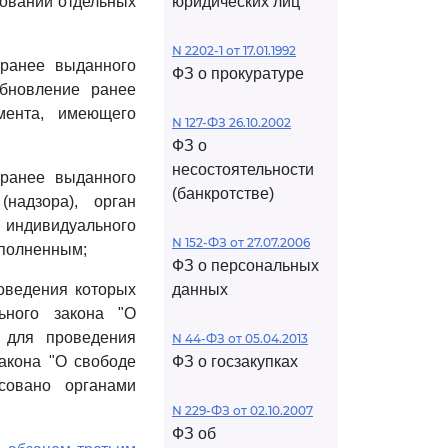
овании отдельных
юридических лиц
N 2202-1 от 17.01.1992
 ранее выданного
ФЗ о прокуратуре
обновление ранее
мента, имеющего
N 127-ФЗ 26.10.2002
ФЗ о
несостоятельности
 ранее выданного
(банкротстве)
надзора), орган
индивидуального
N 152-ФЗ от 27.07.2006
сполненным;
ФЗ о персональных
оведения которых
данных
ного закона "О
е для проведения
N 44-ФЗ от 05.04.2013
акона "О свободе
ФЗ о госзакупках
совано органами
N 229-ФЗ от 02.10.2007
ФЗ об