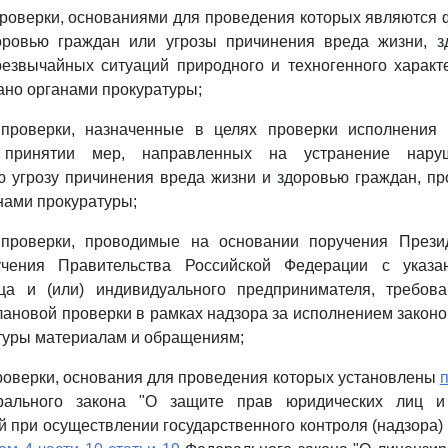
роверки, основаниями для проведения которых являются
оровью граждан или угрозы причинения вреда жизни, з
резвычайных ситуаций природного и техногенного характ
ано органами прокуратуры;
проверки, назначенные в целях проверки исполнения
 принятии мер, направленных на устранение наруш
 угрозу причинения вреда жизни и здоровью граждан, п
нами прокуратуры;
проверки, проводимые на основании поручения Прези
учения Правительства Российской Федерации с указан
ца и (или) индивидуального предпринимателя, требов
ановой проверки в рамках надзора за исполнением закон
туры материалам и обращениям;
роверки, основания для проведения которых установлены
п
ального закона "О защите прав юридических лиц и
 при осуществлении государственного контроля (надзора)