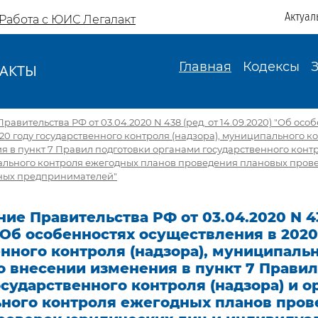
Актуал
Работа с ЮИС Легалакт
Главная
Кодексы
АКТЫ
И
авительства РФ от 03.04.2020 N 438 (ред. от 14.09.2020) "Об осо
20 году государственного контроля (надзора), муниципального ко
 в пункт 7 Правил подготовки органами государственного контр
льного контроля ежегодных планов проведения плановых пров
ных предпринимателей"
ие Правительства РФ от 03.04.2020 N 43
 "Об особенностях осуществления в 2020
нного контроля (надзора), муниципаль
о внесении изменения в пункт 7 Прави
сударственного контроля (надзора) и о
ного контроля ежегодных планов пров