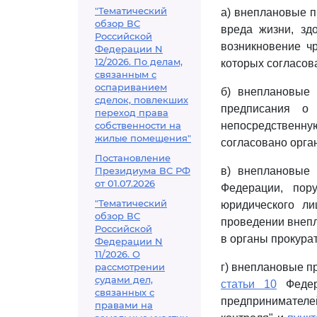
"Тематический
а) внеплановые п
обзор ВС
вреда жизни, зд
Российской
возникновение ч
Федерации N
12/2026. По делам,
которых согласов
связанным с
оспариванием
б) внеплановые 
сделок, повлекших
предписания о
переход права
собственности на
непосредственную
жилые помещения"
согласовано орга
Постановление
Президиума ВС РФ
в) внеплановые 
от 01.07.2026
Федерации, пор
"Тематический
юридического ли
обзор ВС
проведении внепл
Российской
в органы прокура
Федерации N
11/2026. О
рассмотрении
г) внеплановые п
судами дел,
статьи 10
Федер
связанных с
предпринимателей
правами на