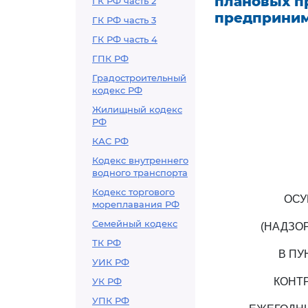
плановых п
ГК РФ часть 2
предприним
ГК РФ часть 3
ГК РФ часть 4
ГПК РФ
Градостроительный
кодекс РФ
Жилищный кодекс
РФ
КАС РФ
Кодекс внутреннего
водного транспорта
Кодекс торгового
ОСУ
мореплавания РФ
Семейный кодекс
(НАДЗО
ТК РФ
В ПУ
УИК РФ
УК РФ
КОНТ
УПК РФ