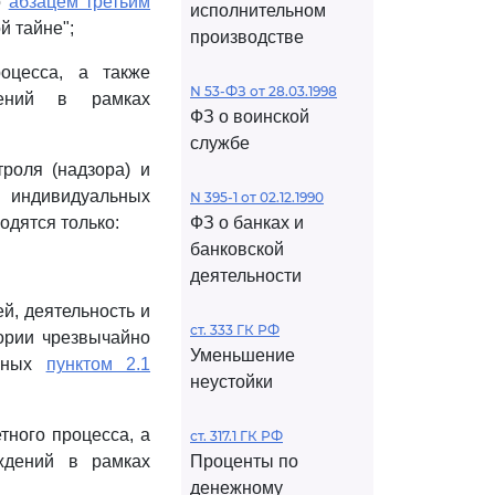
о
абзацем третьим
исполнительном
й тайне";
производстве
оцесса, а также
N 53-ФЗ от 28.03.1998
дений в рамках
ФЗ о воинской
службе
троля (надзора) и
ндивидуальных
N 395-1 от 02.12.1990
одятся только:
ФЗ о банках и
банковской
деятельности
й, деятельность и
ст. 333 ГК РФ
ории чрезвычайно
Уменьшение
енных
пунктом 2.1
неустойки
тного процесса, а
ст. 317.1 ГК РФ
ждений в рамках
Проценты по
денежному