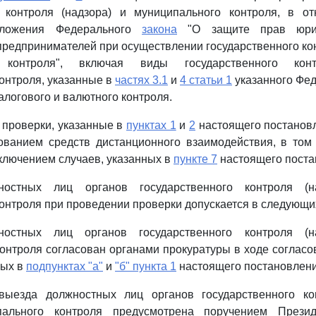
о контроля (надзора) и муниципального контроля, в о
оложения Федерального
закона
"О защите прав юри
редпринимателей при осуществлении государственного кон
 контроля", включая виды государственного конт
онтроля, указанные в
частях 3.1
и
4 статьи 1
указанного Фед
алогового и валютного контроля.
о проверки, указанные в
пунктах 1
и
2
настоящего постановл
ованием средств дистанционного взаимодействия, в том
сключением случаев, указанных в
пункте 7
настоящего поста
остных лиц органов государственного контроля (на
онтроля при проведении проверки допускается в следующих
остных лиц органов государственного контроля (на
онтроля согласован органами прокуратуры в ходе соглас
ных в
подпунктах "а"
и
"б" пункта 1
настоящего постановлени
выезда должностных лиц органов государственного кон
пального контроля предусмотрена поручением Презид