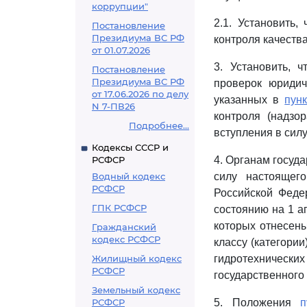
коррупции"
2.1. Установить,
Постановление
Президиума ВС РФ
контроля качеств
от 01.07.2026
3. Установить, 
Постановление
Президиума ВС РФ
проверок юридич
от 17.06.2026 по делу
указанных в
пун
N 7-ПВ26
контроля (надзо
Подробнее...
вступления в сил
Кодексы СССР и
РСФСР
4. Органам госуда
Водный кодекс
силу настоящего
РСФСР
Российской Феде
ГПК РСФСР
состоянию на 1 а
которых отнесены
Гражданский
кодекс РСФСР
классу (категории
Жилищный кодекс
гидротехнических
РСФСР
государственного 
Земельный кодекс
РСФСР
5. Положения
п