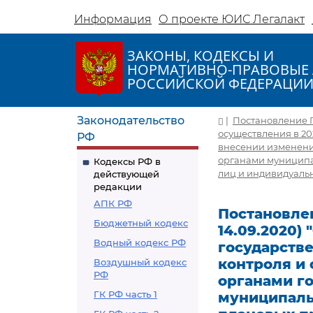
Информация
О проекте ЮИС Легалакт
ЗАКОНЫ, КОДЕКСЫ И
НОРМАТИВНО-ПРАВОВЫЕ 
РОССИЙСКОЙ ФЕДЕРАЦИ
Законодательство
|
Постановление Пр
осуществления в 20
РФ
внесении изменения
органами муниципа
Кодексы РФ в
лиц и индивидуаль
действующей
редакции
АПК РФ
Постановлен
Бюджетный кодекс
14.09.2020)
Водный кодекс РФ
государстве
контроля и 
Воздушный кодекс
РФ
органами го
ГК РФ часть 1
муниципаль