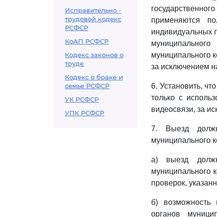
государственног
Исправительно -
трудовой кодекс
применяются п
РСФСР
индивидуальных п
КоАП РСФСР
муниципального
Кодекс законов о
муниципального к
труде
за исключением н
Кодекс о браке и
семье РСФСР
6. Установить, чт
только с использ
УК РСФСР
видеосвязи, за и
УПК РСФСР
7. Выезд должн
муниципального к
а) выезд должн
муниципального к
проверок, указан
б) возможность 
органов муници