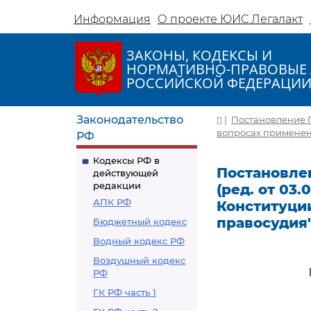
Информация
О проекте ЮИС Легалакт
ЗАКОНЫ, КОДЕКСЫ И
НОРМАТИВНО-ПРАВОВЫЕ 
РОССИЙСКОЙ ФЕДЕРАЦИ
Законодательство
|
Постановление Пл
вопросах применен
РФ
Кодексы РФ в
Постановлен
действующей
редакции
(ред. от 03
АПК РФ
Конституци
правосудия
Бюджетный кодекс
Водный кодекс РФ
Воздушный кодекс
РФ
ГК РФ часть 1