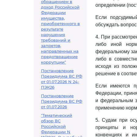
обращением в
определении (пос
доход Российской
Федерации
Если подсудимый
имущества,
приобретенного в
обсуждать вопрос
результате
нарушения
4. При рассмотре
требований и
либо иной норм
запретов,
направленных на
федеральному зак
предотвращение
либо в совместн
коррупции"
исходя из полож
Постановление
решение в соотве
Президиума ВС РФ
от 01.07.2026 N 24-
Если имеются п
ПЭК26
Федерации, приня
Постановление
и федеральным з
Президиума ВС РФ
от 01.07.2026
применению норма
"Тематический
5. Судам при ос
обзор ВС
Российской
принципы и нор
Федерации N
конвенциях и ин