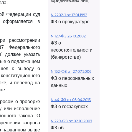
юридических лиц
ела.
ой Федерации суд
N 2202-1 от 17.01.1992
с оформляется в
ФЗ о прокуратуре
N 127-ФЗ 26.10.2002
ри рассмотрении
ФЗ о
37 Федерального
несостоятельности
" должен указать
(банкротстве)
нные о подлежащем
ишел к выводу о
N 152-ФЗ от 27.07.2006
 конституционного
ФЗ о персональных
рке, и перевод на
данных
ке.
N 44-ФЗ от 05.04.2013
просом о проверке
ФЗ о госзакупках
у или исполнение
ионного закона "О
N 229-ФЗ от 02.10.2007
зрешения запроса
ФЗ об
 в названном выше