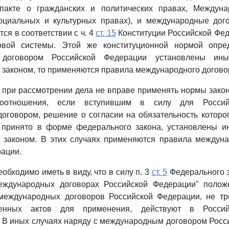
пакте о гражданских и политических правах, Междуна
социальных и культурных правах), и международные дог
ся в соответствии с ч. 4
ст. 15
Конституции Российской Фед
овой системы. Этой же конституционной нормой опред
 договором Российской Федерации установлены ины
законом, то применяются правила международного догово
д при рассмотрении дела не вправе применять нормы зако
воотношения, если вступившим в силу для Россий
говором, решение о согласии на обязательность которо
принято в форме федерального закона, установлены и
 законом. В этих случаях применяются правила междуна
ации.
обходимо иметь в виду, что в силу п. 3
ст. 5
Федерального з
еждународных договорах Российской Федерации" полож
международных договоров Российской Федерации, не т
твенных актов для применения, действуют в Росси
 В иных случаях наряду с международным договором Рос