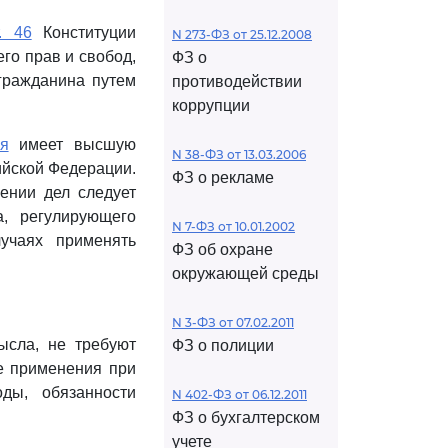
т. 46
Конституции
N 273-ФЗ от 25.12.2008
го прав и свобод,
ФЗ о
гражданина путем
противодействии
коррупции
ия
имеет высшую
N 38-ФЗ от 13.03.2006
ийской Федерации.
ФЗ о рекламе
ении дел следует
а, регулирующего
N 7-ФЗ от 10.01.2002
учаях применять
ФЗ об охране
окружающей среды
N 3-ФЗ от 07.02.2011
ысла, не требуют
ФЗ о полиции
е применения при
ды, обязанности
N 402-ФЗ от 06.12.2011
ФЗ о бухгалтерском
учете