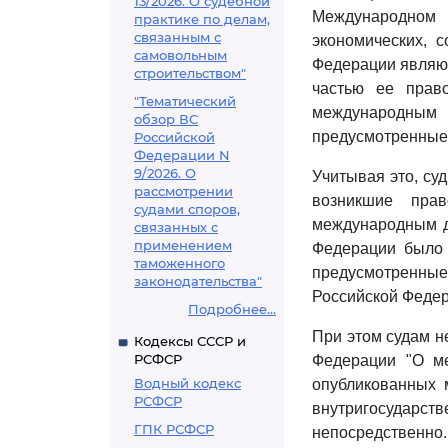
13/2026. О судебной
Международном 
практике по делам,
связанным с
экономических, 
самовольным
Федерации являют
строительством"
частью ее прав
"Тематический
международным
обзор ВС
предусмотренные 
Российской
Федерации N
9/2026. О
Учитывая это, су
рассмотрении
возникшие пра
судами споров,
международным до
связанных с
применением
Федерации было 
таможенного
предусмотренные
законодательства"
Российской Федер
Подробнее...
При этом судам не
Кодексы СССР и
РСФСР
Федерации "О м
Водный кодекс
опубликованных 
РСФСР
внутригосударс
ГПК РСФСР
непосредственно.