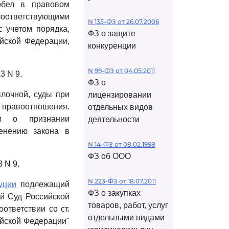
обел в правовом
соответствующими
N 135-ФЗ от 26.07.2006
 учетом порядка,
ФЗ о защите
йской Федерации,
конкуренции
N 99-ФЗ от 04.05.2011
3 N 9.
ФЗ о
лочной, суды при
лицензировании
правоотношения.
отдельных видов
ии о признании
деятельности
енению закона в
N 14-ФЗ от 08.02.1998
ФЗ об ООО
 N 9.
N 223-ФЗ от 18.07.2011
уции
подлежащий
ФЗ о закупках
ый Суд Российской
товаров, работ, услуг
ответствии со ст.
отдельными видами
ийской Федерации"