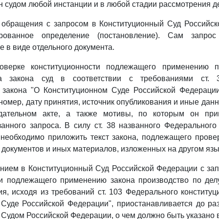
н судом любой инстанции и в любой стадии рассмотрения д
 обращения с запросом в Конституционный Суд Российск
рованное определение (постановление). Сам запро
 в виде отдельного документа.
оверке конституционности подлежащего применению п
ла закона суд в соответствии с требованиями ст. 
о закона "О Конституционном Суде Российской Федерации
 номер, дату принятия, источник опубликования и иные да
одательном акте, а также мотивы, по которым он пр
анного запроса. В силу ст. 38 названного Федерального
 необходимо приложить текст закона, подлежащего прове
х документов и иных материалов, изложенных на другом язы
нием в Конституционный Суд Российской Федерации с за
ти подлежащего применению закона производство по дел
я, исходя из требований ст. 103 Федерального конституц
 Суде Российской Федерации", приостанавливается до ра
Судом Российской Федерации, о чем должно быть указано