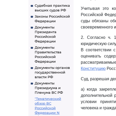
Судебная практика
Учитывая это к
высших судов РФ
Российской Федер
Законы Российской
суды обязаны об
Федерации
своевременного и
Документы
Президента
Российской
2. Согласно ч.
Федерации
юридическую силу
Документы
В соответствии 
Правительства
оценивать содер
Российской
Федерации
рассматриваемы
Документы органов
Конституцию
Росс
государственной
власти РФ
Суд, разрешая де
Документы
Президиума и
а) когда закреп
Пленума ВС РФ
дополнительной 
"Тематический
условии принят
обзор ВС
человека и гражд
Российской
Федерации N