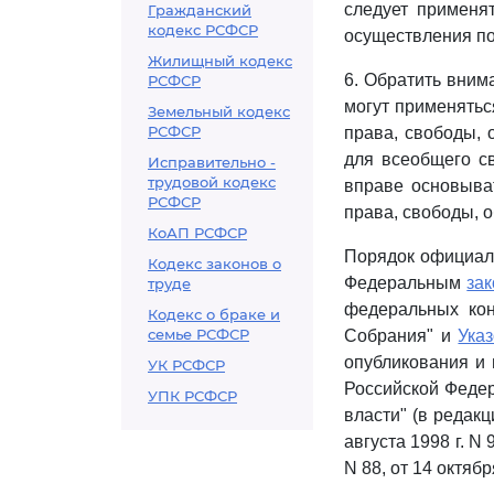
следует применя
Гражданский
кодекс РСФСР
осуществления по
Жилищный кодекс
6. Обратить внима
РСФСР
могут применятьс
Земельный кодекс
РСФСР
права, свободы, 
для всеобщего с
Исправительно -
трудовой кодекс
вправе основыва
РСФСР
права, свободы, 
КоАП РСФСР
Порядок официал
Кодекс законов о
Федеральным
за
труде
федеральных кон
Кодекс о браке и
семье РСФСР
Собрания" и
Ука
опубликования и 
УК РСФСР
Российской Феде
УПК РСФСР
власти" (в редакц
августа 1998 г. N 
N 88, от 14 октябр