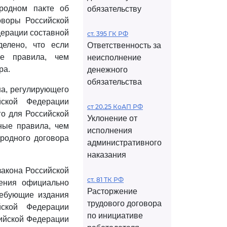
родном пакте об
обязательству
оворы Российской
ерации составной
ст. 395 ГК РФ
елено, что если
Ответственность за
е правила, чем
неисполнение
ра.
денежного
обязательства
на, регулирующего
ской Федерации
ст 20.25 КоАП РФ
го для Российской
Уклонение от
ные правила, чем
исполнения
родного договора
административного
наказания
акона Российской
ст. 81 ТК РФ
ения официально
Расторжение
ребующие издания
трудового договора
йской Федерации
по инициативе
сийской Федерации