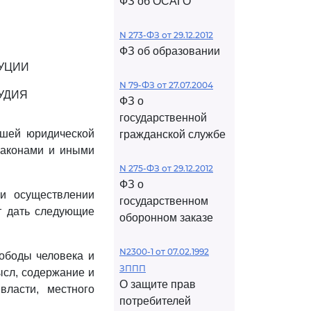
ФЗ об ОСАГО
N 273-ФЗ от 29.12.2012
ФЗ об образовании
УЦИИ
N 79-ФЗ от 27.07.2004
УДИЯ
ФЗ о
государственной
шей юридической
гражданской службе
законами и иными
N 275-ФЗ от 29.12.2012
ФЗ о
и осуществлении
государственном
т дать следующие
оборонном заказе
N2300-1 от 07.02.1992
ободы человека и
ЗППП
сл, содержание и
О защите прав
власти, местного
потребителей