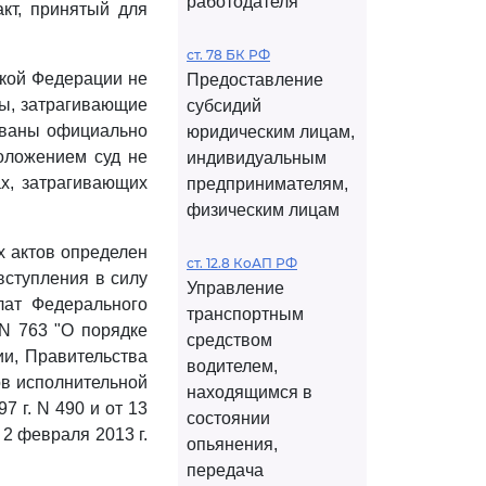
работодателя
кт, принятый для
ст. 78 БК РФ
кой Федерации не
Предоставление
ты, затрагивающие
субсидий
кованы официально
юридическим лицам,
оложением суд не
индивидуальным
х, затрагивающих
предпринимателям,
физическим лицам
 актов определен
ст. 12.8 КоАП РФ
вступления в силу
Управление
лат Федерального
транспортным
N 763 "О порядке
средством
ии, Правительства
водителем,
в исполнительной
находящимся в
 г. N 490 и от 13
состоянии
т 2 февраля 2013 г.
опьянения,
передача