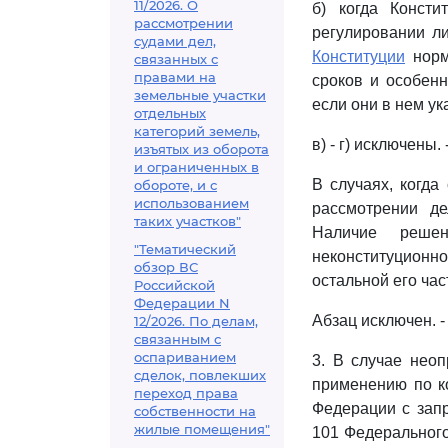
11/2026. О
б) когда Конст
рассмотрении
регулировании л
судами дел,
Конституции
норма
связанных с
правами на
сроков и особен
земельные участки
если они в нем ук
отдельных
категорий земель,
в) - г) исключены
изъятых из оборота
и ограниченных в
В случаях, когда
обороте, и с
использованием
рассмотрении д
таких участков"
Наличие решен
"Тематический
неконституцион
обзор ВС
остальной его час
Российской
Федерации N
Абзац исключен. 
12/2026. По делам,
связанным с
оспариванием
3. В случае неоп
сделок, повлекших
применению по ко
переход права
Федерации с запр
собственности на
жилые помещения"
101 Федерального