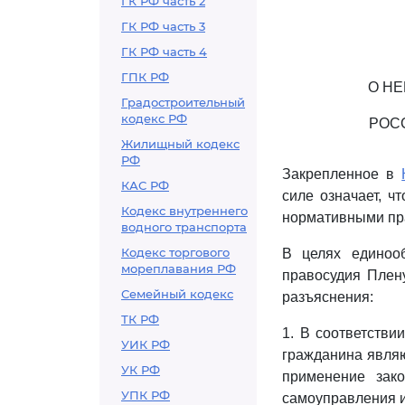
ГК РФ часть 2
ГК РФ часть 3
ГК РФ часть 4
ГПК РФ
О Н
Градостроительный
кодекс РФ
РОС
Жилищный кодекс
РФ
Закрепленное в
КАС РФ
силе означает, 
Кодекс внутреннего
нормативными пр
водного транспорта
Кодекс торгового
В целях единоо
мореплавания РФ
правосудия Плен
Семейный кодекс
разъяснения:
ТК РФ
1. В соответстви
УИК РФ
гражданина явля
УК РФ
применение зако
УПК РФ
самоуправления и