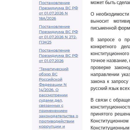
может быть сдела
Постановление
Президиума ВС РФ
от 01.07.2026 N
О необходимости
18А/2026
выносит мотиви
Постановление
письменной форме
Президиума ВС РФ
от 01.07.2026 N 272-
В запросе о пр
ПЭК25
конкретного де
Постановление
конституционног
Президиума ВС РФ
точное название,
от 01.07.2026
проверке закон
"Тематический
обзор ВС
направлении указ
Российской
закона к запросу
Федерации N
русский язык все
14/2026. О
рассмотрении
В связи с обраще
судами дел,
связанных с
конституционнос
применением
принятого решени
законодательства о
Конституционном
противодействии
коррупции и
Конституционным 