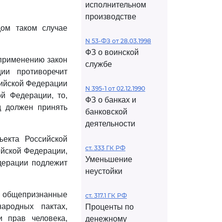
исполнительном
производстве
дом таком случае
N 53-ФЗ от 28.03.1998
ФЗ о воинской
 применению закон
службе
ии противоречит
сийской Федерации
N 395-1 от 02.12.1990
й Федерации, то,
ФЗ о банках и
д должен принять
банковской
деятельности
екта Российской
ст. 333 ГК РФ
ийской Федерации,
Уменьшение
дерации подлежит
неустойки
о общепризнанные
ст. 317.1 ГК РФ
ародных пактах,
Проценты по
и прав человека,
денежному