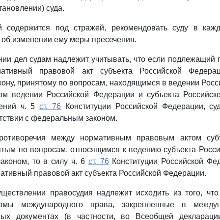
тановлении) суда.
 содержится под стражей, рекомендовать суду в каж
 об изменении ему меры пресечения.
нии дел судам надлежит учитывать, что если подлежащий
ативный правовой акт субъекта Российской Федерац
ону, принятому по вопросам, находящимся в ведении Рос
ом ведении Российской Федерации и субъекта Российско
ений ч. 5
ст. 76
Конституции Российской Федерации, су
тствии с федеральным законом.
ротиворечия между нормативным правовым актом субъ
тым по вопросам, относящимся к ведению субъекта Росс
аконом, то в силу ч. 6
ст. 76
Конституции Российской Фе
тивный правовой акт субъекта Российской Федерации.
уществлении правосудия надлежит исходить из того, чт
мы международного права, закрепленные в междун
ых документах (в частности, во Всеобщей деклараци