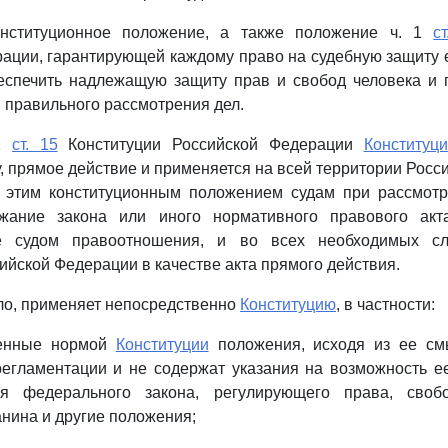
онституционное положение, а также положение ч. 1
с
ации, гарантирующей каждому право на судебную защиту е
еспечить надлежащую защиту прав и свобод человека и 
 правильного рассмотрения дел.
 1
ст. 15
Конституции Российской Федерации
Конституц
, прямое действие и применяется на всей территории Росс
с этим конституционным положением судам при рассмотр
жание закона или иного нормативного правового акт
е судом правоотношения, и во всех необходимых сл
ийской Федерации в качестве акта прямого действия.
ло, применяет непосредственно
Конституцию
, в частности:
ленные нормой
Конституции
положения, исходя из ее см
регламентации и не содержат указания на возможность е
ия федерального закона, регулирующего права, свобо
анина и другие положения;