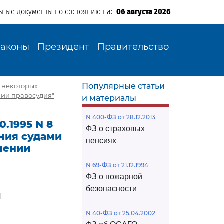
ьные документы по состоянию на:
06 августа 2026
Законы
Президент
Правительство
Популярные статьи
О некоторых
ии правосудия"
и материалы
N 400-ФЗ от 28.12.2013
.1995 N 8
ФЗ о страховых
ения судами
пенсиях
лении
N 69-ФЗ от 21.12.1994
ФЗ о пожарной
безопасности
И
N 40-ФЗ от 25.04.2002