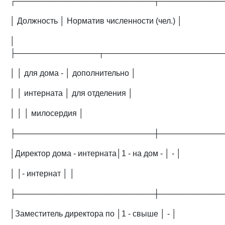
┌─────────────────────────┬───────────
│ Должность │ Норматив численности (чел.) │
│
├───────────────┬─────────────────────
│ │ для дома - │ дополнительно │
│ │ интерната │ для отделения │
│ │ │ милосердия │
├─────────────────────────┼───────────
│Директор дома - интерната│1 - на дом - │ - │
│ │- интернат │ │
├─────────────────────────┼───────────
│Заместитель директора по │1 - свыше │ - │