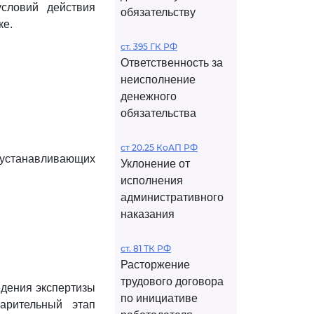
условий действия
обязательству
ке.
ст. 395 ГК РФ
Ответственность за
неисполнение
денежного
обязательства
ст 20.25 КоАП РФ
 устанавливающих
Уклонение от
исполнения
административного
наказания
ст. 81 ТК РФ
Расторжение
трудового договора
едения экспертизы
по инициативе
арительный этап