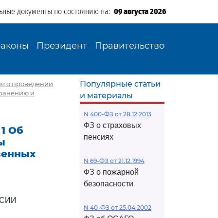
ьные документы по состоянию на:
09 августа 2026
Законы
Президент
Правительство
Популярные статьи
ия о проведении
хранению и
и материалы
N 400-ФЗ от 28.12.2013
ФЗ о страховых
 1 Об
пенсиях
ы
венных
N 69-ФЗ от 21.12.1994
ФЗ о пожарной
безопасности
ССИИ
N 40-ФЗ от 25.04.2002