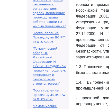
связанным с
горном и промы
оспариванием
Российской Фед
сделок, повлекших
Федерации, 2001,
переход права
собственности на
утверждении гра
жилые помещения"
Федерации, утв
Постановление
27.12.2000 N
Президиума ВС РФ
производственны
от 01.07.2026
Федерации от 
"Тематический
безопасности, ут
обзор ВС
зарегистрированн
Российской
Федерации N
13/2026. О судебной
1.3. Положение 
практике по делам,
безопасности опа
связанным с
самовольным
1.4. Выполнен
строительством"
промышленной бе
Постановление
Президиума ВС РФ
- проектной док
от 01.07.2026
перевооружение
"Тематический