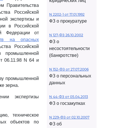
юридических лиц
м Правительства
ства Российской
N 2202-1 от 17.01.1992
ной экспертизы и
ФЗ о прокуратуре
ции в Российской
ой Федерации от
N 127-ФЗ 26.10.2002
ств на опасных
ФЗ о
ьства Российской
несостоятельности
ы промышленной
(банкротстве)
т 06.11.98 N 64 и
N 152-ФЗ от 27.07.2006
ФЗ о персональных
изу промышленной
данных
ке зерна.
нии экспертизы
N 44-ФЗ от 05.04.2013
ФЗ о госзакупках
цию, техническое
N 229-ФЗ от 02.10.2007
ных объектов по
ФЗ об