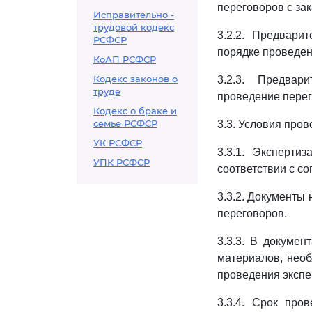
переговоров с зак
Исправительно -
трудовой кодекс
3.2.2. Предвари
РСФСР
порядке проведен
КоАП РСФСР
Кодекс законов о
3.2.3. Предвар
труде
проведение перег
Кодекс о браке и
семье РСФСР
3.3. Условия пров
УК РСФСР
3.3.1. Эксперти
УПК РСФСР
соответствии с с
3.3.2. Документы
переговоров.
3.3.3. В докумен
материалов, необ
проведения экспе
3.3.4. Срок про