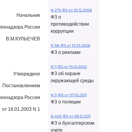
N 273-ФЗ от 25.12.2008
Начальник
ФЗ о
противодействии
технадзора России
коррупции
В.М.КУЛЬЕЧЕВ
N 38-ФЗ от 13.03.2006
ФЗ о рекламе
N 7-ФЗ от 10.01.2002
ФЗ об охране
Утверждено
окружающей среды
Постановлением
N 3-ФЗ от 07.02.2011
технадзора России
ФЗ о полиции
от 16.01.2003 N 1
N 402-ФЗ от 06.12.2011
ФЗ о бухгалтерском
учете