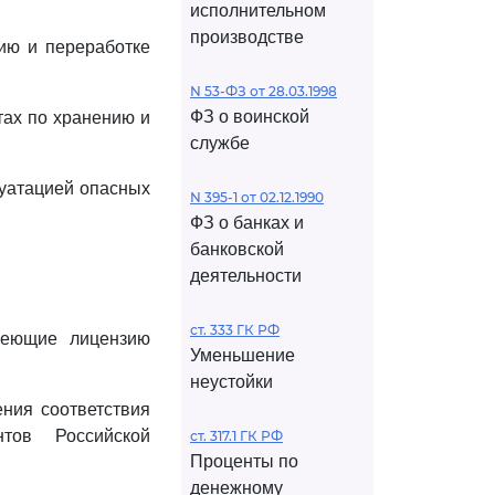
исполнительном
производстве
ию и переработке
N 53-ФЗ от 28.03.1998
ФЗ о воинской
тах по хранению и
службе
луатацией опасных
N 395-1 от 02.12.1990
ФЗ о банках и
банковской
деятельности
ст. 333 ГК РФ
имеющие лицензию
Уменьшение
неустойки
ения соответствия
нтов Российской
ст. 317.1 ГК РФ
Проценты по
денежному