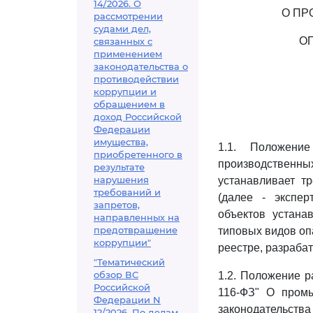
14/2026. О
О ПР
рассмотрении
судами дел,
О
связанных с
применением
законодательства о
противодействии
коррупции и
обращением в
доход Российской
Федерации
имущества,
1.1. Положени
приобретенного в
производственн
результате
нарушения
устанавливает т
требований и
(далее - экспе
запретов,
объектов устана
направленных на
предотвращение
типовых видов оп
коррупции"
реестре, разраба
"Тематический
обзор ВС
1.2. Положение 
Российской
116-ФЗ" О промы
Федерации N
законодательства
12/2026. По делам,