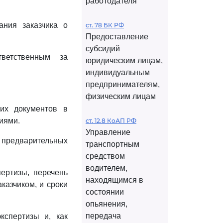
работодателя
ания заказчика о
ст. 78 БК РФ
Предоставление
субсидий
тветственным за
юридическим лицам,
индивидуальным
предпринимателям,
физическим лицам
гих документов в
иями.
ст. 12.8 КоАП РФ
Управление
я предварительных
транспортным
средством
водителем,
пертизы, перечень
находящимся в
казчиком, и сроки
состоянии
опьянения,
передача
кспертизы и, как