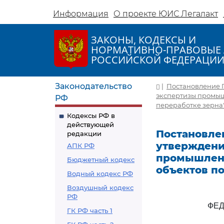
Информация
О проекте ЮИС Легалакт
ЗАКОНЫ, КОДЕКСЫ И
НОРМАТИВНО-ПРАВОВЫЕ 
РОССИЙСКОЙ ФЕДЕРАЦИ
Законодательство
|
Постановление Г
экспертизы промыш
РФ
переработке зерна"
Кодексы РФ в
действующей
Постановлен
редакции
утверждени
АПК РФ
промышленн
Бюджетный кодекс
объектов по
Водный кодекс РФ
Воздушный кодекс
РФ
ФЕД
ГК РФ часть 1