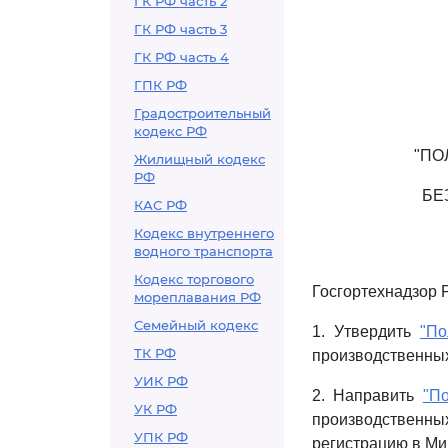
ГК РФ часть 2
ГК РФ часть 3
ГК РФ часть 4
ГПК РФ
Градостроительный
кодекс РФ
"ПО
Жилищный кодекс
РФ
БЕ
КАС РФ
Кодекс внутреннего
водного транспорта
Кодекс торгового
Госгортехнадзор 
мореплавания РФ
Семейный кодекс
1. Утвердить
"По
ТК РФ
производственных
УИК РФ
2. Направить
"П
УК РФ
производственн
УПК РФ
регистрацию в Ми