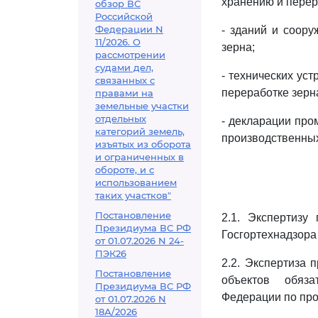
хранению и перер
обзор ВС
Российской
Федерации N
- зданий и соор
11/2026. О
зерна;
рассмотрении
судами дел,
- технических ус
связанных с
переработке зерн
правами на
земельные участки
отдельных
- декларации про
категорий земель,
производственных
изъятых из оборота
и ограниченных в
обороте, и с
использованием
таких участков"
Постановление
2.1. Экспертизу
Президиума ВС РФ
Госгортехнадзора
от 01.07.2026 N 24-
ПЭК26
2.2. Экспертиза 
Постановление
объектов обяза
Президиума ВС РФ
Федерации по пр
от 01.07.2026 N
18А/2026