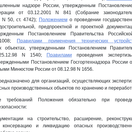
шленным надзоре России, утвержденным Постановление
ерации от 03.12.2001 N 841 (Собрание законодатель
 N 50, ст. 4742);
Положением
о проведении государствен
достроительной, предпроектной и проектной документа
ержденным Постановлением Правительства Российск
 1008;
Правилами применения технических устрой
х объектах, утвержденными Постановлением Правител
25.12.98 N 1540;
Правилами
проведения экспертиз
вержденными Постановлением Госгортехнадзора России о
ыми Минюстом России от 08.12.98 N 1656.
предназначено для организаций, осуществляющих эксперт
сных производственных объектов по хранению и переработ
ие требований Положения обязательно при проведе
зопасности:
ументации на строительство, расширение, реконструк
, консервацию и ликвидацию опасных производствен