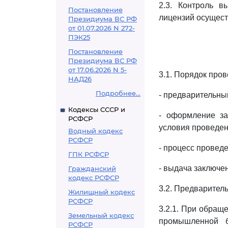
2.3. Контроль в
Постановление
лицензий осущест
Президиума ВС РФ
от 01.07.2026 N 272-
ПЭК25
Постановление
Президиума ВС РФ
от 17.06.2026 N 5-
3.1. Порядок про
НАД26
Подробнее...
- предварительны
Кодексы СССР и
- оформление за
РСФСР
условия проведен
Водный кодекс
РСФСР
- процесс провед
ГПК РСФСР
- выдача заключе
Гражданский
кодекс РСФСР
3.2. Предваритель
Жилищный кодекс
РСФСР
3.2.1. При обращ
Земельный кодекс
промышленной б
РСФСР