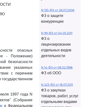
НОСТИ
N 135-ФЗ от 26.07.2006
ИЮ
ФЗ о защите
конкуренции
N 99-ФЗ от 04.05.2011
ФЗ о
лицензировании
отдельных видов
сности опасных
деятельности
ее - Положение)
ной безопасности
вание указанных
N 14-ФЗ от 08.02.1998
ФЗ об ООО
ствии с перечнем
в государственном
N 223-ФЗ от 18.07.2011
ФЗ о закупках
июля 1997 года N
товаров, работ, услуг
ектов" (Собрание
отдельными видами
ем
о Федеральном