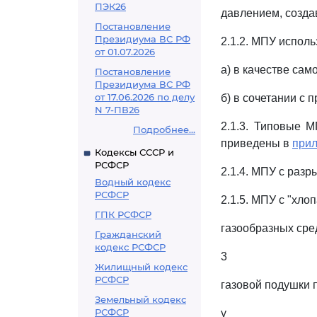
ПЭК26
давлением, созда
Постановление
Президиума ВС РФ
2.1.2. МПУ исполь
от 01.07.2026
а) в качестве са
Постановление
Президиума ВС РФ
от 17.06.2026 по делу
б) в сочетании с
N 7-ПВ26
2.1.3. Типовые М
Подробнее...
приведены в
прил
Кодексы СССР и
РСФСР
2.1.4. МПУ с раз
Водный кодекс
РСФСР
2.1.5. МПУ с "хл
ГПК РСФСР
газообразных сре
Гражданский
кодекс РСФСР
3
Жилищный кодекс
РСФСР
газовой подушки 
Земельный кодекс
РСФСР
y