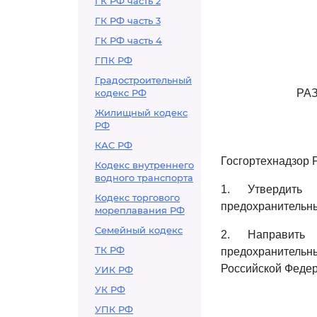
ГК РФ часть 2
ГК РФ часть 3
ГК РФ часть 4
ГПК РФ
Градостроительный
кодекс РФ
РА
Жилищный кодекс
РФ
КАС РФ
Госгортехнадзор 
Кодекс внутреннего
водного транспорта
1. Утвердит
Кодекс торгового
предохранительны
мореплавания РФ
Семейный кодекс
2. Направит
ТК РФ
предохранительн
Российской Федер
УИК РФ
УК РФ
УПК РФ