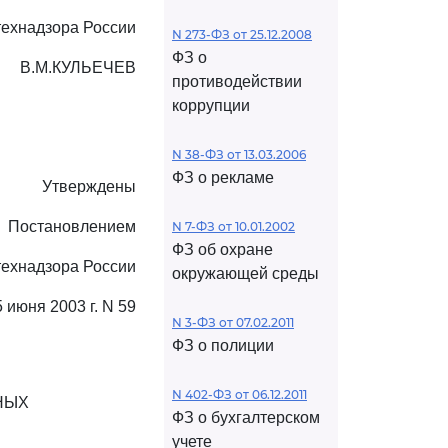
технадзора России
N 273-ФЗ от 25.12.2008
ФЗ о
В.М.КУЛЬЕЧЕВ
противодействии
коррупции
N 38-ФЗ от 13.03.2006
ФЗ о рекламе
Утверждены
Постановлением
N 7-ФЗ от 10.01.2002
ФЗ об охране
технадзора России
окружающей среды
5 июня 2003 г. N 59
N 3-ФЗ от 07.02.2011
ФЗ о полиции
N 402-ФЗ от 06.12.2011
НЫХ
ФЗ о бухгалтерском
учете