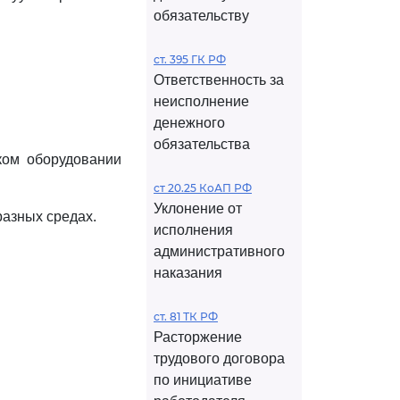
обязательству
ст. 395 ГК РФ
Ответственность за
неисполнение
денежного
обязательства
ском оборудовании
ст 20.25 КоАП РФ
Уклонение от
разных средах.
исполнения
административного
наказания
ст. 81 ТК РФ
Расторжение
трудового договора
по инициативе