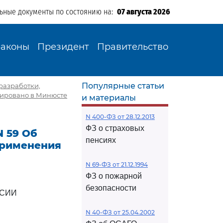
льные документы по состоянию на:
07 августа 2026
Законы
Президент
Правительство
Популярные статьи
разработки,
рировано в Минюсте
и материалы
N 400-ФЗ от 28.12.2013
ФЗ о страховых
N 59 Об
пенсиях
применения
N 69-ФЗ от 21.12.1994
ФЗ о пожарной
безопасности
ССИИ
N 40-ФЗ от 25.04.2002