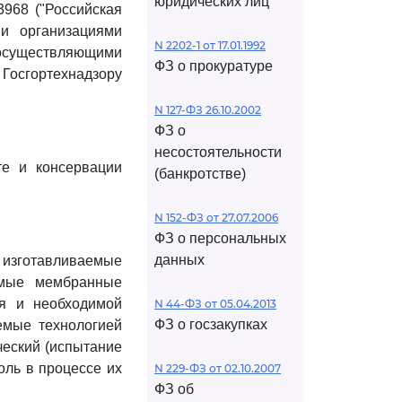
юридических лиц
3968 ("Российская
ми организациями
N 2202-1 от 17.01.1992
 осуществляющими
ФЗ о прокуратуре
Госгортехнадзору
N 127-ФЗ 26.10.2002
ФЗ о
несостоятельности
те и консервации
(банкротстве)
N 152-ФЗ от 27.07.2006
ФЗ о персональных
данных
изготавливаемые
емые мембранные
ия и необходимой
N 44-ФЗ от 05.04.2013
ФЗ о госзакупках
емые технологией
ческий (испытание
оль в процессе их
N 229-ФЗ от 02.10.2007
ФЗ об