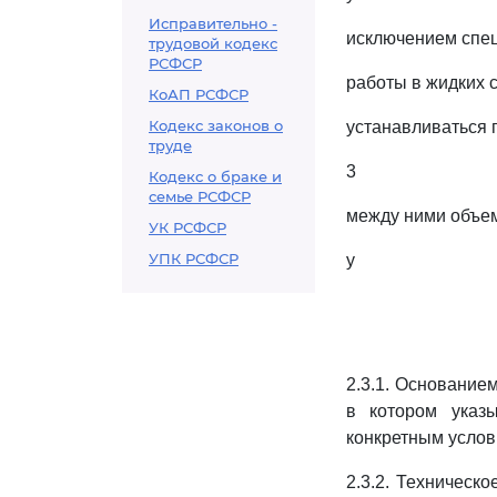
Исправительно -
исключением спе
трудовой кодекс
РСФСР
работы в жидких 
КоАП РСФСР
Кодекс законов о
устанавливаться 
труде
3
Кодекс о браке и
семье РСФСР
между ними объем
УК РСФСР
УПК РСФСР
y
2.3.1. Основанием
в котором указ
конкретным услов
2.3.2. Техническ