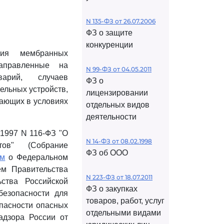
N 135-ФЗ от 26.07.2006
ФЗ о защите
конкуренции
ния мембранных
направленные на
N 99-ФЗ от 04.05.2011
варий, случаев
ФЗ о
ельных устройств,
лицензировании
тающих в условиях
отдельных видов
деятельности
.1997 N 116-ФЗ "О
N 14-ФЗ от 08.02.1998
тов" (Собрание
ФЗ об ООО
ем
о Федеральном
м Правительства
N 223-ФЗ от 18.07.2011
ства Российской
ФЗ о закупках
езопасности для
товаров, работ, услуг
пасности опасных
отдельными видами
адзора России от