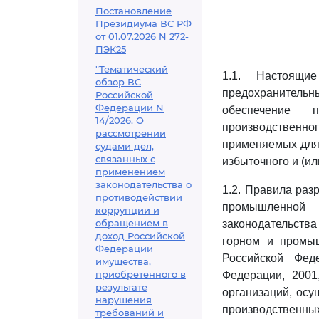
Постановление
Президиума ВС РФ
от 01.07.2026 N 272-
ПЭК25
"Тематический
1.1. Настоящи
обзор ВС
предохранитель
Российской
Федерации N
обеспечение п
14/2026. О
производственног
рассмотрении
применяемых для 
судами дел,
связанных с
избыточного и (ил
применением
законодательства о
1.2. Правила ра
противодействии
промышленной 
коррупции и
обращением в
законодательства
доход Российской
горном и промы
Федерации
Российской Фед
имущества,
приобретенного в
Федерации, 2001
результате
организаций, ос
нарушения
производственны
требований и