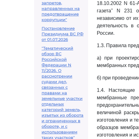
запретов,
18.10.2002 N 61-
направленных на
газета" N 231 о
предотвращение
независимо от и
коррупции"
деятельность в 
Постановление
России.
Президиума ВС РФ
от 01.07.2026
1.3. Правила пре
"Тематический
обзор ВС
а) при проектир
Российской
Федерации N
мембранных пред
11/2026. О
рассмотрении
б) при проведени
судами дел,
связанных с
1.4. Настоящие
правами на
мембранные пре
земельные участки
отдельных
предохранительн
категорий земель,
величиной раскр
изъятых из оборота
изготовления и т
и ограниченных в
обороте, и с
образцов мембран
использованием
изготовления и и
таких участков"