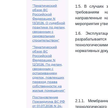
"Тематический
1.5. В случаях 
обзор ВС
требованиям н
Российской
направленные на
Федерации N
13/2026. О судебной
мероприятия утве
практике по делам,
связанным с
1.6. Эксплуата
самовольным
разрабатывается
строительством"
технологическ
"Тематический
нормативных док
обзор ВС
Российской
Федерации N
12/2026. По делам,
связанным с
оспариванием
сделок, повлекших
переход права
собственности на
жилые помещения"
Постановление
2.1.1. Мембран
Президиума ВС РФ
от 01.07.2026 N 24-
технологического