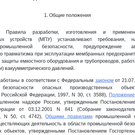
1. Общие положения
е Правила разработки, изготовления и примене
ных устройств (МПУ) устанавливают требования, 
ромышленной безопасности, предупреждение а
о травматизма при эксплуатации мембранных предохранит
защиты емкостного оборудования и трубопроводов, рабо
и) вакуумметрического давлений.
зработаны в соответствии с Федеральным
законом
от 21.07
безопасности опасных производственных объек
 Российской Федерации, 1997, N 30, ст. 3588),
Положени
шленном надзоре России, утвержденным Постановление
ерации от 03.12.2001 N 841 (Собрание законодатель
, N 50, ст. 4742),
Общими правилами
промышленной б
уществляющих деятельность в области промышленной безо
х объектов, утвержденными Постановлением Госгортехн