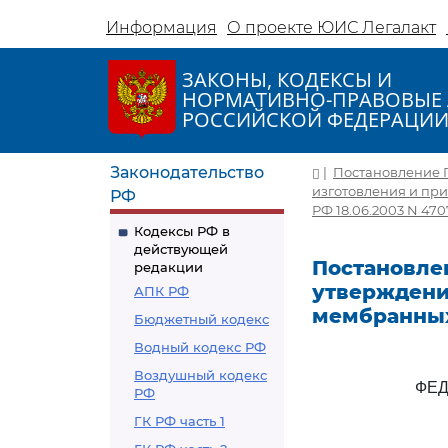
Информация
О проекте ЮИС Легалакт
ЗАКОНЫ, КОДЕКСЫ И
НОРМАТИВНО-ПРАВОВЫЕ 
РОССИЙСКОЙ ФЕДЕРАЦИ
Законодательство
|
Постановление Г
изготовления и пр
РФ
РФ 18.06.2003 N 470
Кодексы РФ в
действующей
Постановлен
редакции
утверждени
АПК РФ
мембранных
Бюджетный кодекс
Водный кодекс РФ
Воздушный кодекс
ФЕД
РФ
ГК РФ часть 1