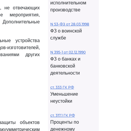
исполнительном
в, не отвечающих
производстве
е мероприятия,
. Дополнительные
N 53-ФЗ от 28.03.1998
ФЗ о воинской
службе
ьные устройства
в-изготовителей,
N 395-1 от 02.12.1990
ваниями других
ФЗ о банках и
банковской
деятельности
ст. 333 ГК РФ
Уменьшение
неустойки
ст. 317.1 ГК РФ
Проценты по
защиты объектов
денежному
вакуумметрическим