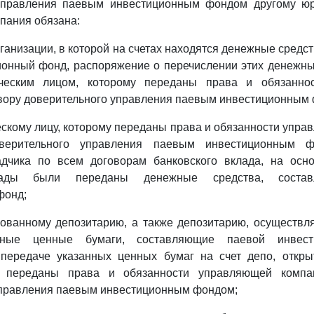
управления паевым инвестиционным фондом другому юр
пания обязана:
рганизации, в которой на счетах находятся денежные средс
онный фонд, распоряжение о перечислении этих денежных
ческим лицом, которому переданы права и обязанно
вору доверительного управления паевым инвестиционным
скому лицу, которому переданы права и обязанности упр
верительного управления паевым инвестиционным 
адчика по всем договорам банковского вклада, на осн
лады были переданы денежные средства, соста
фонд;
рованному депозитарию, а также депозитарию, осуществл
енные ценные бумаги, составляющие паевой инвест
передаче указанных ценных бумаг на счет депо, откр
у переданы права и обязанности управляющей компа
управления паевым инвестиционным фондом;