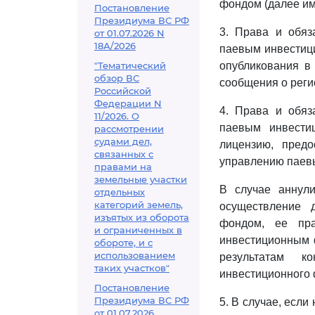
фондом (далее им
Постановление
Президиума ВС РФ
3. Права и обяз
от 01.07.2026 N
18А/2026
паевым инвестиц
"Тематический
опубликования в
обзор ВС
сообщения о реги
Российской
Федерации N
4. Права и обяз
11/2026. О
паевым инвести
рассмотрении
судами дел,
лицензию, пред
связанных с
управлению паев
правами на
земельные участки
В случае аннул
отдельных
категорий земель,
осуществление 
изъятых из оборота
фондом, ее пра
и ограниченных в
инвестиционным 
обороте, и с
использованием
результатам к
таких участков"
инвестиционного 
Постановление
Президиума ВС РФ
5. В случае, есл
от 01.07.2026