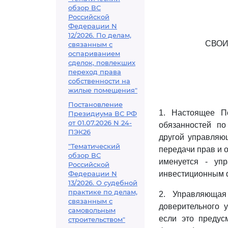
обзор ВС
Российской
Федерации N
12/2026. По делам,
СВОИ
связанным с
оспариванием
сделок, повлекших
переход права
собственности на
жилые помещения"
Постановление
1. Настоящее П
Президиума ВС РФ
от 01.07.2026 N 24-
обязанностей п
ПЭК26
другой управляю
"Тематический
передачи прав и 
обзор ВС
именуется - уп
Российской
Федерации N
инвестиционным ф
13/2026. О судебной
практике по делам,
2. Управляющая
связанным с
доверительного 
самовольным
если это предус
строительством"