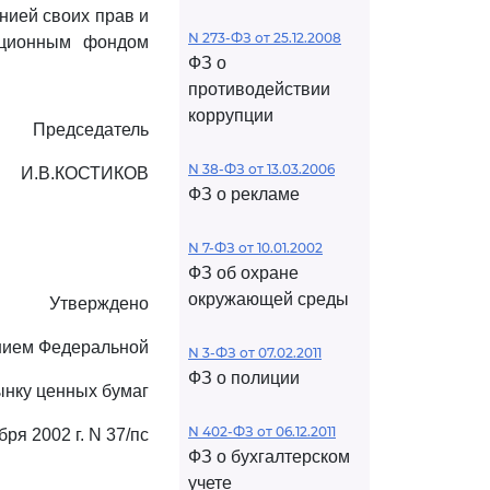
нией своих прав и
N 273-ФЗ от 25.12.2008
иционным фондом
ФЗ о
противодействии
коррупции
Председатель
N 38-ФЗ от 13.03.2006
И.В.КОСТИКОВ
ФЗ о рекламе
N 7-ФЗ от 10.01.2002
ФЗ об охране
окружающей среды
Утверждено
нием Федеральной
N 3-ФЗ от 07.02.2011
ФЗ о полиции
ынку ценных бумаг
N 402-ФЗ от 06.12.2011
бря 2002 г. N 37/пс
ФЗ о бухгалтерском
учете