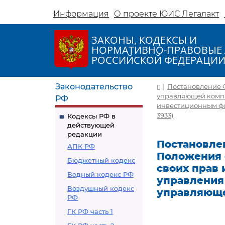
Информация
О проекте ЮИС Легалакт
ЗАКОНЫ, КОДЕКСЫ И
НОРМАТИВНО-ПРАВОВЫЕ 
РОССИЙСКОЙ ФЕДЕРАЦИ
Законодательство
|
Постановление Ф
управляющей компа
РФ
инвестиционным фо
3933)
Кодексы РФ в
действующей
редакции
Постановлен
АПК РФ
Положения 
Бюджетный кодекс
своих прав 
Водный кодекс РФ
управления
Воздушный кодекс
управляющ
РФ
ГК РФ часть 1