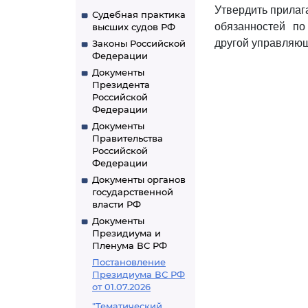
Утвердить прила
Судебная практика
обязанностей п
высших судов РФ
другой управляю
Законы Российской
Федерации
Документы
Президента
Российской
Федерации
Документы
Правительства
Российской
Федерации
Документы органов
государственной
власти РФ
Документы
Президиума и
Пленума ВС РФ
Постановление
Президиума ВС РФ
от 01.07.2026
"Тематический