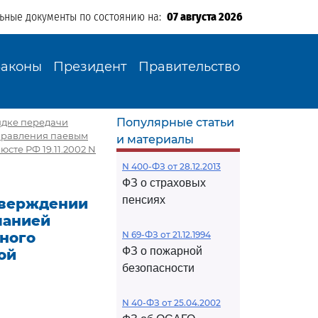
льные документы по состоянию на:
07 августа 2026
Законы
Президент
Правительство
Популярные статьи
ядке передачи
управления паевым
и материалы
те РФ 19.11.2002 N
N 400-ФЗ от 28.12.2013
ФЗ о страховых
пенсиях
утверждении
панией
ьного
N 69-ФЗ от 21.12.1994
ФЗ о пожарной
ой
безопасности
N 40-ФЗ от 25.04.2002