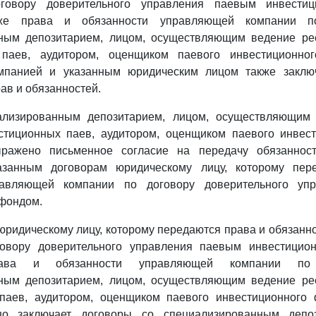
говору доверительного управления паевым инвести
кже права и обязанности управляющей компании п
ным депозитарием, лицом, осуществляющим ведение ре
 паев, аудитором, оценщиком паевого инвестиционно
мпанией и указанным юридическим лицом также заключ
ав и обязанностей.
ализированным депозитарием, лицом, осуществляющим 
стиционных паев, аудитором, оценщиком паевого инвес
ражено письменное согласие на передачу обязаннос
азанным договорам юридическому лицу, которому пер
равляющей компании по договору доверительного уп
фондом.
и юридическому лицу, которому передаются права и обязан
говору доверительного управления паевым инвестицио
рава и обязанности управляющей компании по
ным депозитарием, лицом, осуществляющим ведение ре
паев, аудитором, оценщиком паевого инвестиционного 
цо заключает договоры со специализированным депоз