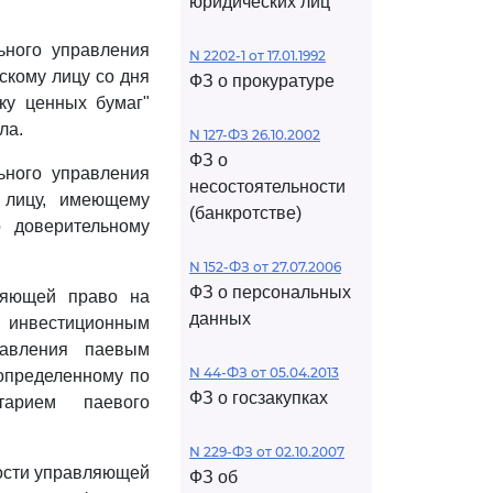
юридических лиц
ьного управления
N 2202-1 от 17.01.1992
кому лицу со дня
ФЗ о прокуратуре
ку ценных бумаг"
ла.
N 127-ФЗ 26.10.2002
ФЗ о
ьного управления
несостоятельности
 лицу, имеющему
(банкротстве)
 доверительному
N 152-ФЗ от 27.07.2006
ФЗ о персональных
ляющей право на
данных
 инвестиционным
равления паевым
N 44-ФЗ от 05.04.2013
определенному по
ФЗ о госзакупках
тарием паевого
N 229-ФЗ от 02.10.2007
ности управляющей
ФЗ об