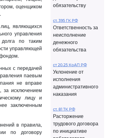
обязательству
тором, оценщиком
.
ст. 395 ГК РФ
 лиц, являющихся
Ответственность за
ьного управления
неисполнение
 долга по таким
денежного
ности управляющей
обязательства
 фондом.
ст 20.25 КоАП РФ
анных с передачей
Уклонение от
управления паевым
исполнения
пания не вправе
административного
, за исключением
наказания
ическому лицу и
нее заключенным
ст. 81 ТК РФ
Расторжение
трудового договора
лнений в правила,
по инициативе
ии по договору