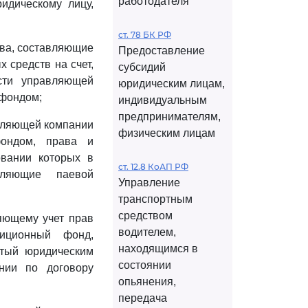
работодателя
идическому лицу,
ст. 78 БК РФ
тва, составляющие
Предоставление
 средств на счет,
субсидий
сти управляющей
юридическим лицам,
 фондом;
индивидуальным
предпринимателям,
авляющей компании
физическим лицам
фондом, права и
овании которых в
ст. 12.8 КоАП РФ
вляющие паевой
Управление
транспортным
средством
яющему учет прав
водителем,
иционный фонд,
находящимся в
ытый юридическим
состоянии
нии по договору
опьянения,
передача