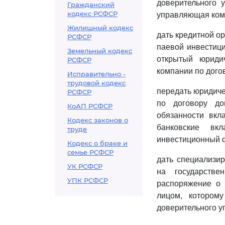
доверительного 
Гражданский
кодекс РСФСР
управляющая ком
Жилищный кодекс
дать кредитной о
РСФСР
паевой инвестици
Земельный кодекс
открытый юриди
РСФСР
компании по дого
Исправительно -
трудовой кодекс
передать юридиче
РСФСР
по договору до
КоАП РСФСР
обязанности вкл
Кодекс законов о
банковские вк
труде
инвестиционный 
Кодекс о браке и
семье РСФСР
дать специализи
УК РСФСР
на государств
УПК РСФСР
распоряжение о 
лицом, котором
доверительного 