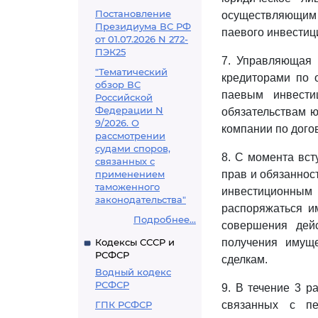
Постановление
осуществляющим 
Президиума ВС РФ
паевого инвестиц
от 01.07.2026 N 272-
ПЭК25
7. Управляющая 
"Тематический
кредиторами по 
обзор ВС
паевым инвести
Российской
Федерации N
обязательствам ю
9/2026. О
компании по дого
рассмотрении
судами споров,
8. С момента вст
связанных с
применением
прав и обязаннос
таможенного
инвестиционным
законодательства"
распоряжаться и
Подробнее...
совершения дей
Кодексы СССР и
получения имущ
РСФСР
сделкам.
Водный кодекс
РСФСР
9. В течение 3 р
ГПК РСФСР
связанных с п