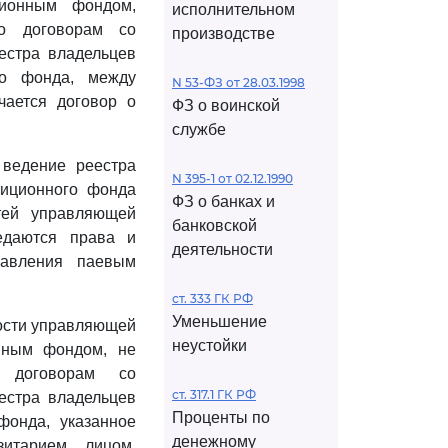
ционным фондом,
исполнительном
о договорам со
производстве
естра владельцев
го фонда, между
N 53-ФЗ от 28.03.1998
ается договор о
ФЗ о воинской
службе
ведение реестра
N 395-1 от 02.12.1990
тиционного фонда
ФЗ о банках и
тей управляющей
банковской
едаются права и
деятельности
равления паевым
ст. 333 ГК РФ
Уменьшение
ности управляющей
неустойки
нным фондом, не
 договорам со
ст. 317.1 ГК РФ
естра владельцев
Проценты по
фонда, указанное
денежному
итарием, лицом,