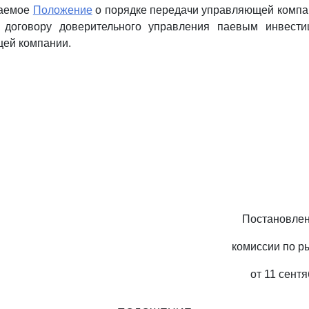
гаемое
Положение
о порядке передачи управляющей компа
о договору доверительного управления паевым инвест
щей компании.
Постановле
комиссии по р
от 11 сентя