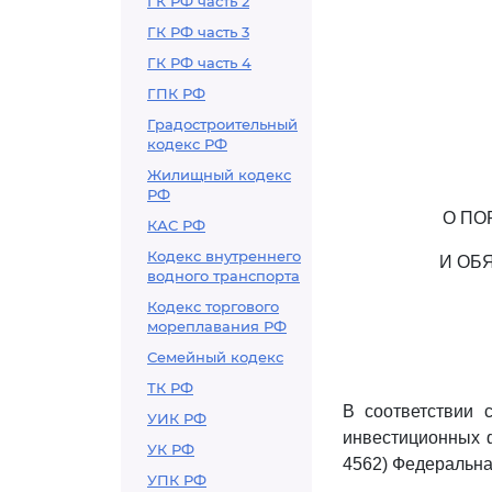
ГК РФ часть 2
ГК РФ часть 3
ГК РФ часть 4
ГПК РФ
Градостроительный
кодекс РФ
Жилищный кодекс
РФ
О ПО
КАС РФ
Кодекс внутреннего
И ОБ
водного транспорта
Кодекс торгового
мореплавания РФ
Семейный кодекс
ТК РФ
В соответствии 
УИК РФ
инвестиционных ф
УК РФ
4562) Федеральна
УПК РФ