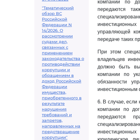
компании по до
"Тематический
передаются та
обзор ВС
специализирован
Российской
инвестиционных
Федерации N
14/2026. О
управляющей ко
рассмотрении
передаче таких пр
судами дел,
связанных с
При этом специ
применением
законодательства о
владельцев инве
противодействии
должно быть вы
коррупции и
компании по ук
обращением в
доход Российской
обязанности уп
Федерации
инвестиционным 
имущества,
приобретенного в
6. В случае, есл
результате
нарушения
компании по до
требований и
передаются п
запретов,
специализирован
направленных на
предотвращение
инвестиционных 
коррупции"
юридическое ли