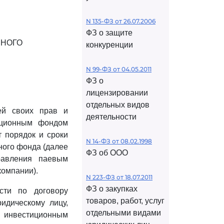
N 135-ФЗ от 26.07.2006
ФЗ о защите
ЬНОГО
конкуренции
N 99-ФЗ от 04.05.2011
ФЗ о
лицензировании
отдельных видов
ей своих прав и
деятельности
иционным фондом
 порядок и сроки
N 14-ФЗ от 08.02.1998
ного фонда (далее
ФЗ об ООО
равления паевым
омпании).
N 223-ФЗ от 18.07.2011
ФЗ о закупках
сти по договору
товаров, работ, услуг
идическому лицу,
отдельными видами
м инвестиционным