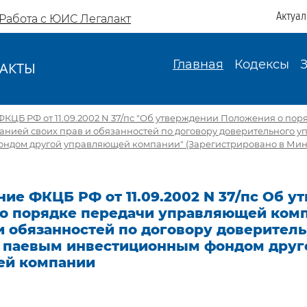
Актуа
Работа с ЮИС Легалакт
Главная
Кодексы
АКТЫ
И
КЦБ РФ от 11.09.2002 N 37/пс "Об утверждении Положения о пор
нией своих прав и обязанностей по договору доверительного 
ндом другой управляющей компании" (Зарегистрировано в Минюс
ие ФКЦБ РФ от 11.09.2002 N 37/пс Об 
о порядке передачи управляющей ком
и обязанностей по договору доверител
 паевым инвестиционным фондом друг
ей компании