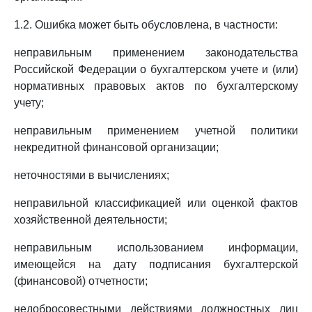
1.2. Ошибка может быть обусловлена, в частности:
неправильным применением законодательства
Российской Федерации о бухгалтерском учете и (или)
нормативных правовых актов по бухгалтерскому
учету;
неправильным применением учетной политики
некредитной финансовой организации;
неточностями в вычислениях;
неправильной классификацией или оценкой фактов
хозяйственной деятельности;
неправильным использованием информации,
имеющейся на дату подписания бухгалтерской
(финансовой) отчетности;
недобросовестными действиями должностных лиц