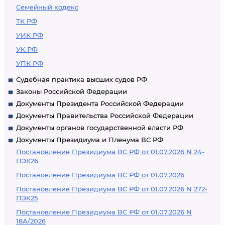
Семейный кодекс
ТК РФ
УИК РФ
УК РФ
УПК РФ
Судебная практика высших судов РФ
Законы Российской Федерации
Документы Президента Российской Федерации
Документы Правительства Российской Федерации
Документы органов государственной власти РФ
Документы Президиума и Пленума ВС РФ
Постановление Президиума ВС РФ от 01.07.2026 N 24-
ПЭК26
Постановление Президиума ВС РФ от 01.07.2026
Постановление Президиума ВС РФ от 01.07.2026 N 272-
ПЭК25
Постановление Президиума ВС РФ от 01.07.2026 N
18А/2026