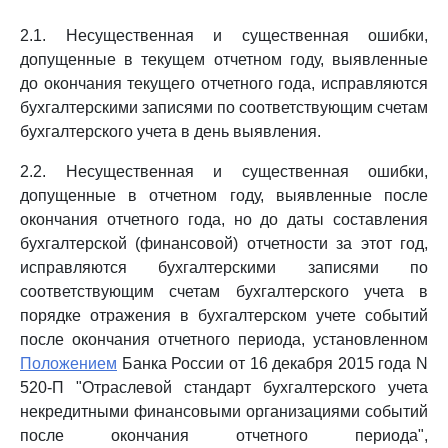
2.1. Несущественная и существенная ошибки,
допущенные в текущем отчетном году, выявленные
до окончания текущего отчетного года, исправляются
бухгалтерскими записями по соответствующим счетам
бухгалтерского учета в день выявления.
2.2. Несущественная и существенная ошибки,
допущенные в отчетном году, выявленные после
окончания отчетного года, но до даты составления
бухгалтерской (финансовой) отчетности за этот год,
исправляются бухгалтерскими записями по
соответствующим счетам бухгалтерского учета в
порядке отражения в бухгалтерском учете событий
после окончания отчетного периода, установленном
Положением
Банка России от 16 декабря 2015 года N
520-П "Отраслевой стандарт бухгалтерского учета
некредитными финансовыми организациями событий
после окончания отчетного периода",