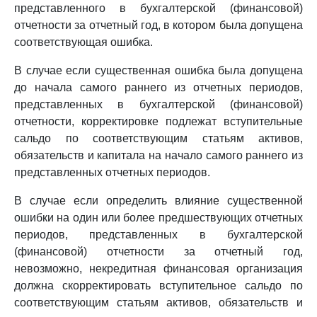
представленного в бухгалтерской (финансовой)
отчетности за отчетный год, в котором была допущена
соответствующая ошибка.
В случае если существенная ошибка была допущена
до начала самого раннего из отчетных периодов,
представленных в бухгалтерской (финансовой)
отчетности, корректировке подлежат вступительные
сальдо по соответствующим статьям активов,
обязательств и капитала на начало самого раннего из
представленных отчетных периодов.
В случае если определить влияние существенной
ошибки на один или более предшествующих отчетных
периодов, представленных в бухгалтерской
(финансовой) отчетности за отчетный год,
невозможно, некредитная финансовая организация
должна скорректировать вступительное сальдо по
соответствующим статьям активов, обязательств и