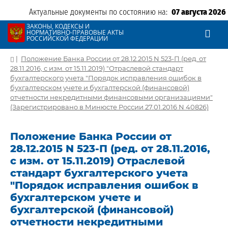
Актуальные документы по состоянию на:
07 августа 2026
ЗАКОНЫ, КОДЕКСЫ И
НОРМАТИВНО-ПРАВОВЫЕ АКТЫ
РОССИЙСКОЙ ФЕДЕРАЦИИ
|
Положение Банка России от 28.12.2015 N 523-П (ред. от
28.11.2016, с изм. от 15.11.2019) "Отраслевой стандарт
бухгалтерского учета "Порядок исправления ошибок в
бухгалтерском учете и бухгалтерской (финансовой)
отчетности некредитными финансовыми организациями"
(Зарегистрировано в Минюсте России 27.01.2016 N 40826)
Положение Банка России от
28.12.2015 N 523-П (ред. от 28.11.2016,
с изм. от 15.11.2019) Отраслевой
стандарт бухгалтерского учета
"Порядок исправления ошибок в
бухгалтерском учете и
бухгалтерской (финансовой)
отчетности некредитными