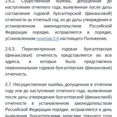
2.6.2. Существенная ошибка, допущенная до
наступления отчетного года, выявленная после даты
составления годовой бухгалтерской (финансовой)
отчетности за отчетный год, но до даты утверждения в
установленном законодательством Российской
Федерации порядке, исправляется в порядке,
установленном
пунктом 2.4
настоящего Положения.
2.6.3. Пересмотренная годовая бухгалтерская
(финансовая) отчетность представляется во все
адреса, в которые была представлена
первоначальная годовая бухгалтерская (финансовая)
отчетность.
2.7. Несущественная ошибка, допущенная в отчетном
году или до наступления отчетного года, выявленная
после даты утверждения бухгалтерской (финансовой)
отчетности в установленном законодательством
Российской Федерации порядке, исправляется в день
выявления бухгалтерскими записями текущего года