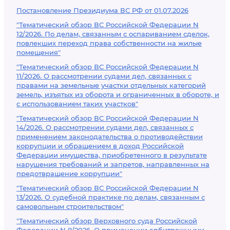
Постановление Президиума ВС РФ от 01.07.2026
"Тематический обзор ВС Российской Федерации N
12/2026. По делам, связанным с оспариванием сделок,
повлекших переход права собственности на жилые
помещения"
"Тематический обзор ВС Российской Федерации N
11/2026. О рассмотрении судами дел, связанных с
правами на земельные участки отдельных категорий
земель, изъятых из оборота и ограниченных в обороте, и
с использованием таких участков"
"Тематический обзор ВС Российской Федерации N
14/2026. О рассмотрении судами дел, связанных с
применением законодательства о противодействии
коррупции и обращением в доход Российской
Федерации имущества, приобретенного в результате
нарушения требований и запретов, направленных на
предотвращение коррупции"
"Тематический обзор ВС Российской Федерации N
13/2026. О судебной практике по делам, связанным с
самовольным строительством"
"Тематический обзор Верховного суда Российской