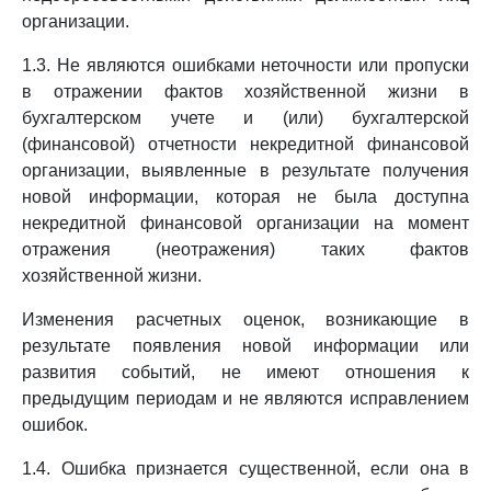
организации.
1.3. Не являются ошибками неточности или пропуски
в отражении фактов хозяйственной жизни в
бухгалтерском учете и (или) бухгалтерской
(финансовой) отчетности некредитной финансовой
организации, выявленные в результате получения
новой информации, которая не была доступна
некредитной финансовой организации на момент
отражения (неотражения) таких фактов
хозяйственной жизни.
Изменения расчетных оценок, возникающие в
результате появления новой информации или
развития событий, не имеют отношения к
предыдущим периодам и не являются исправлением
ошибок.
1.4. Ошибка признается существенной, если она в