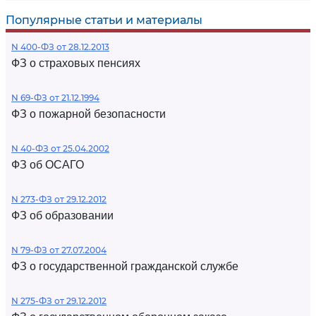
Популярные статьи и материалы
N 400-ФЗ от 28.12.2013
ФЗ о страховых пенсиях
N 69-ФЗ от 21.12.1994
ФЗ о пожарной безопасности
N 40-ФЗ от 25.04.2002
ФЗ об ОСАГО
N 273-ФЗ от 29.12.2012
ФЗ об образовании
N 79-ФЗ от 27.07.2004
ФЗ о государственной гражданской службе
N 275-ФЗ от 29.12.2012