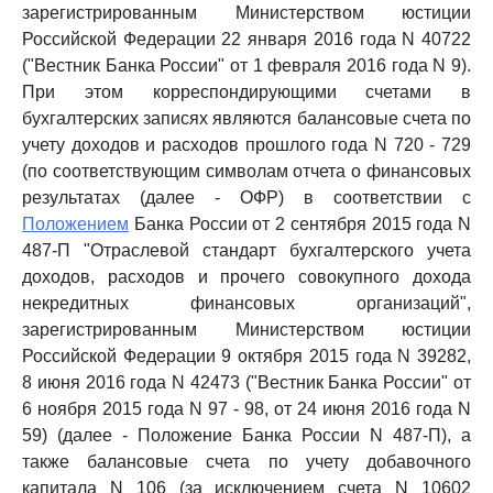
зарегистрированным Министерством юстиции
Российской Федерации 22 января 2016 года N 40722
("Вестник Банка России" от 1 февраля 2016 года N 9).
При этом корреспондирующими счетами в
бухгалтерских записях являются балансовые счета по
учету доходов и расходов прошлого года N 720 - 729
(по соответствующим символам отчета о финансовых
результатах (далее - ОФР) в соответствии с
Положением
Банка России от 2 сентября 2015 года N
487-П "Отраслевой стандарт бухгалтерского учета
доходов, расходов и прочего совокупного дохода
некредитных финансовых организаций",
зарегистрированным Министерством юстиции
Российской Федерации 9 октября 2015 года N 39282,
8 июня 2016 года N 42473 ("Вестник Банка России" от
6 ноября 2015 года N 97 - 98, от 24 июня 2016 года N
59) (далее - Положение Банка России N 487-П), а
также балансовые счета по учету добавочного
капитала N 106 (за исключением счета N 10602