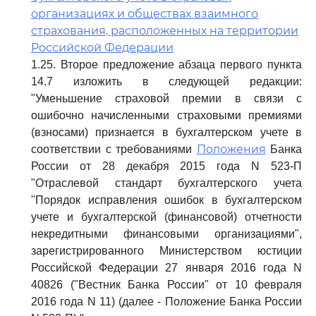
организациях и обществах взаимного
страхования, расположенных на территории
Российской Федерации
1.25. Второе предложение абзаца первого пункта
14.7 изложить в следующей редакции:
"Уменьшение страховой премии в связи с
ошибочно начисленными страховыми премиями
(взносами) признается в бухгалтерском учете в
Положения
соответствии с требованиями
Банка
России от 28 декабря 2015 года N 523-П
"Отраслевой стандарт бухгалтерского учета
"Порядок исправления ошибок в бухгалтерском
учете и бухгалтерской (финансовой) отчетности
некредитными финансовыми организациями",
зарегистрированного Министерством юстиции
Российской Федерации 27 января 2016 года N
40826 ("Вестник Банка России" от 10 февраля
2016 года N 11) (далее - Положение Банка России