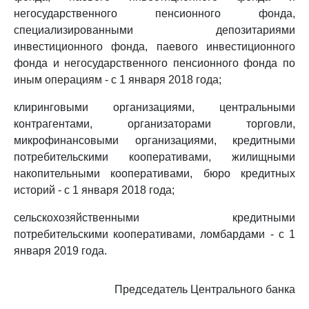
негосударственного пенсионного фонда,
специализированными депозитариями
инвестиционного фонда, паевого инвестиционного
фонда и негосударственного пенсионного фонда по
иным операциям - с 1 января 2018 года;
клиринговыми организациями, центральными
контрагентами, организаторами торговли,
микрофинансовыми организациями, кредитными
потребительскими кооперативами, жилищными
накопительными кооперативами, бюро кредитных
историй - с 1 января 2018 года;
сельскохозяйственными кредитными
потребительскими кооперативами, ломбардами - с 1
января 2019 года.
Председатель Центрального банка