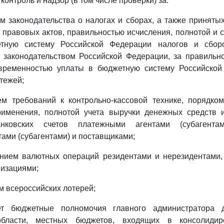
 контроль и надзор (в том числе проверки) за:
ем законодательства о налогах и сборах, а также принятых
правовых актов, правильностью исчисления, полнотой и
тную систему Российской Федерации налогов и сборо
 законодательством Российской Федерации, за правильно
временностью уплаты в бюджетную систему Российско
тежей;
ием требований к контрольно-кассовой технике, порядко
рименения, полнотой учета выручки денежных средств 
нковских счетов платежными агентами (субагентам
ами (субагентами) и поставщиками;
лением валютных операций резидентами и нерезидентами
низациями;
м всероссийских лотерей;
яет бюджетные полномочия главного администратора 
области, местных бюджетов, входящих в консолиди