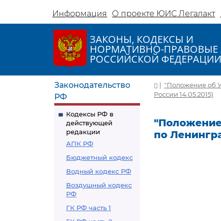
Информация
О проекте ЮИС Легалакт
ЗАКОНЫ, КОДЕКСЫ И
НОРМАТИВНО-ПРАВОВЫЕ 
РОССИЙСКОЙ ФЕДЕРАЦИ
Законодательство
|
"Положение об У
России 14.05.2015)
РФ
Кодексы РФ в
"Положение
действующей
редакции
по Ленингра
АПК РФ
Бюджетный кодекс
Водный кодекс РФ
Воздушный кодекс
РФ
ГК РФ часть 1