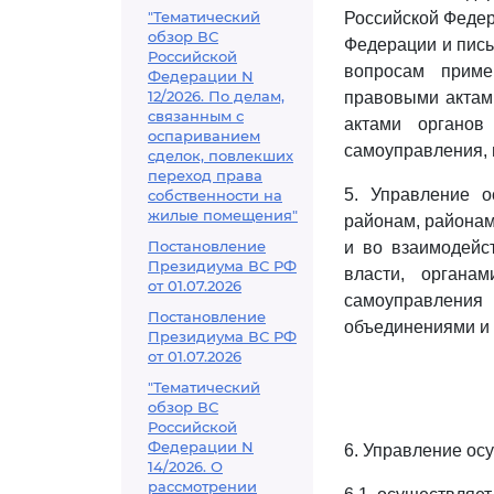
"Тематический
Российской Феде
обзор ВС
Федерации и пис
Российской
вопросам приме
Федерации N
12/2026. По делам,
правовыми актам
связанным с
актами органов
оспариванием
самоуправления, 
сделок, повлекших
переход права
5. Управление о
собственности на
жилые помещения"
районам, районам
Постановление
и во взаимодейс
Президиума ВС РФ
власти, органа
от 01.07.2026
самоуправлени
Постановление
объединениями и
Президиума ВС РФ
от 01.07.2026
"Тематический
обзор ВС
Российской
Федерации N
6. Управление ос
14/2026. О
рассмотрении