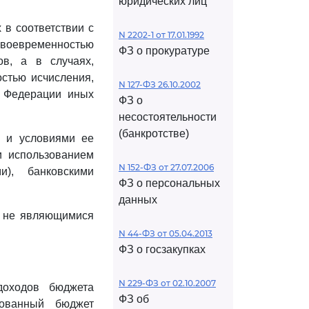
юридических лиц
 в соответствии с
N 2202-1 от 17.01.1992
 своевременностью
ФЗ о прокуратуре
в, а в случаях,
стью исчисления,
N 127-ФЗ 26.10.2002
й Федерации иных
ФЗ о
несостоятельности
(банкротстве)
м и условиями ее
и использованием
N 152-ФЗ от 27.07.2006
и), банковскими
ФЗ о персональных
данных
, не являющимися
N 44-ФЗ от 05.04.2013
ФЗ о госзакупках
N 229-ФЗ от 02.10.2007
доходов бюджета
ФЗ об
рованный бюджет