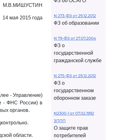
ФЗ об ОСАГО
М.В.МИШУСТИН
N 273-ФЗ от 29.12.2012
14 мая 2015 года
ФЗ об образовании
N 79-ФЗ от 27.07.2004
ФЗ о
государственной
гражданской службе
N 275-ФЗ от 29.12.2012
ФЗ о
государственном
лее - Управление)
оборонном заказе
 - ФНС России) в
вых органов.
N2300-1 от 07.02.1992
ЗППП
контрольно.
О защите прав
ской области.
потребителей