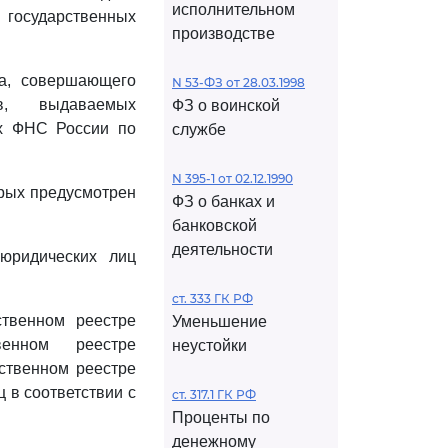
исполнительном
 государственных
производстве
ца, совершающего
N 53-ФЗ от 28.03.1998
в, выдаваемых
ФЗ о воинской
ях ФНС России по
службе
N 395-1 от 02.12.1990
орых предусмотрен
ФЗ о банках и
банковской
деятельности
 юридических лиц
ст. 333 ГК РФ
ственном реестре
Уменьшение
венном реестре
неустойки
ственном реестре
 в соответствии с
ст. 317.1 ГК РФ
Проценты по
денежному