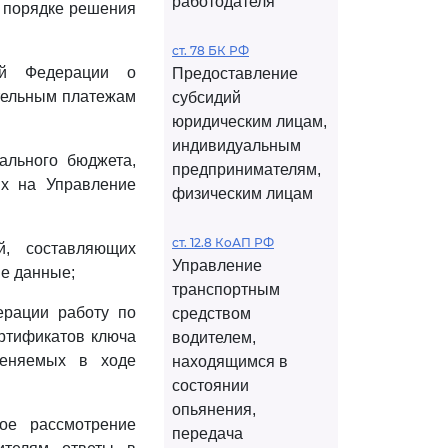
работодателя
и порядке решения
ст. 78 БК РФ
кой Федерации о
Предоставление
ательным платежам
субсидий
юридическим лицам,
индивидуальным
ального бюджета,
предпринимателям,
х на Управление
физическим лицам
ст. 12.8 КоАП РФ
й, составляющих
Управление
ые данные;
транспортным
ерации работу по
средством
ртификатов ключа
водителем,
меняемых в ходе
находящимся в
состоянии
опьянения,
ное рассмотрение
передача