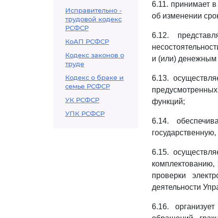
6.11. принимает 
Исправительно -
об изменении срок
трудовой кодекс
РСФСР
6.12. представ
КоАП РСФСР
несостоятельност
Кодекс законов о
и (или) денежным
труде
Кодекс о браке и
6.13. осуществл
семье РСФСР
предусмотренны
УК РСФСР
функций;
УПК РСФСР
6.14. обеспечи
государственную,
6.15. осуществл
комплектованию,
проверки элект
деятельности Упр
6.16. организуе