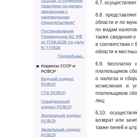
13/2026. О судебной
6.7. осуществляе
практике по делам,
связанным с
6.8. представляе
самовольным
области и по му
строительством"
по видам налогов
Постановление
Президиума ВС РФ
также сведения о
от 17.06.2026 по делу
в соответствии 
N 7-ПВ26
области и местны
Подробнее...
6.9. бесплатно
Кодексы СССР и
плательщиков сбо
РСФСР
о налогах и сбор
Водный кодекс
РСФСР
исчисления и у
ГПК РСФСР
плательщиков сбо
лиц;
Гражданский
кодекс РСФСР
6.10. осуществл
Жилищный кодекс
возврат или зач
РСФСР
также пеней и шт
Земельный кодекс
РСФСР