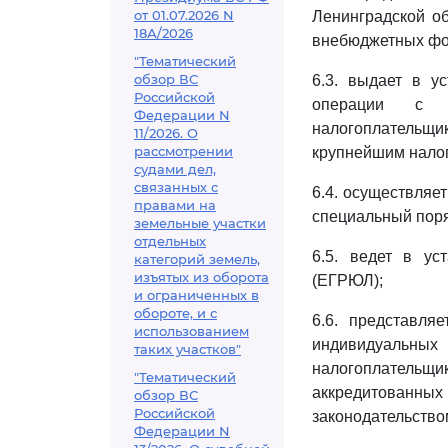
от 01.07.2026 N
Ленинградской о
18А/2026
внебюджетных фо
"Тематический
обзор ВС
6.3. выдает в у
Российской
операции с н
Федерации N
налогоплательщи
11/2026. О
рассмотрении
крупнейшим нало
судами дел,
связанных с
6.4. осуществляе
правами на
специальный поря
земельные участки
отдельных
6.5. ведет в ус
категорий земель,
изъятых из оборота
(ЕГРЮЛ);
и ограниченных в
обороте, и с
6.6. представля
использованием
индивидуальны
таких участков"
налогоплательщи
"Тематический
аккредитованных 
обзор ВС
Российской
законодательство
Федерации N