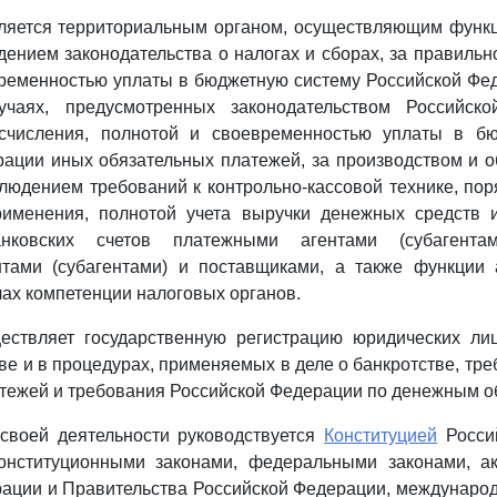
вляется территориальным органом, осуществляющим функц
дением законодательства о налогах и сборах, за правильн
ременностью уплаты в бюджетную систему Российской Фе
учаях, предусмотренных законодательством Российско
счисления, полнотой и своевременностью уплаты в б
ации иных обязательных платежей, за производством и 
блюдением требований к контрольно-кассовой технике, пор
рименения, полнотой учета выручки денежных средств 
нковских счетов платежными агентами (субагентам
тами (субагентами) и поставщиками, а также функции 
лах компетенции налоговых органов.
ествляет государственную регистрацию юридических лиц
ве и в процедурах, применяемых в деле о банкротстве, тре
тежей и требования Российской Федерации по денежным о
 своей деятельности руководствуется
Конституцией
Росси
нституционными законами, федеральными законами, а
рации и Правительства Российской Федерации, междунаро