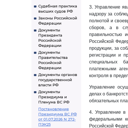
Судебная практика
3. Управление я
высших судов РФ
надзору за соблю
Законы Российской
полнотой и своев
Федерации
сборов, а в сл
Документы
правильностью и
Президента
Российской
Российской Федер
Федерации
продукции, за со
Документы
регистрации и п
Правительства
специальных ба
Российской
Федерации
платежными аген
Документы органов
контроля в преде
государственной
власти РФ
Управление осущ
Документы
делах о банкротст
Президиума и
обязательных пла
Пленума ВС РФ
Постановление
4. Управление в
Президиума ВС РФ
федеральными ко
от 01.07.2026 N 272-
ПЭК25
Российской Феде