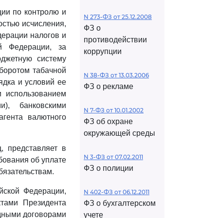
ии по контролю и
N 273-ФЗ от 25.12.2008
остью исчисления,
ФЗ о
дерации налогов и
противодействии
й Федерации, за
коррупции
юджетную систему
оборотом табачной
N 38-ФЗ от 13.03.2006
ядка и условий ее
ФЗ о рекламе
и использованием
и), банковскими
N 7-ФЗ от 10.01.2002
агента валютного
ФЗ об охране
окружающей среды
, представляет в
N 3-ФЗ от 07.02.2011
бования об уплате
ФЗ о полиции
бязательствам.
йской Федерации,
N 402-ФЗ от 06.12.2011
ктами Президента
ФЗ о бухгалтерском
дными договорами
учете