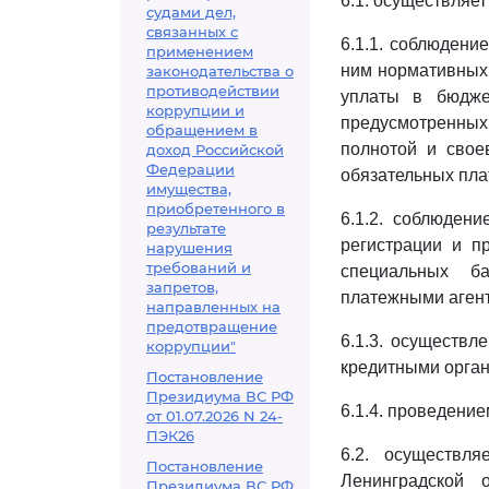
6.1. осуществляет
судами дел,
связанных с
6.1.1. соблюдени
применением
ним нормативных 
законодательства о
противодействии
уплаты в бюдже
коррупции и
предусмотренных
обращением в
полнотой и свое
доход Российской
Федерации
обязательных пла
имущества,
приобретенного в
6.1.2. соблюден
результате
регистрации и п
нарушения
требований и
специальных ба
запретов,
платежными агент
направленных на
предотвращение
6.1.3. осуществ
коррупции"
кредитными орга
Постановление
Президиума ВС РФ
6.1.4. проведение
от 01.07.2026 N 24-
ПЭК26
6.2. осуществл
Постановление
Ленинградской 
Президиума ВС РФ