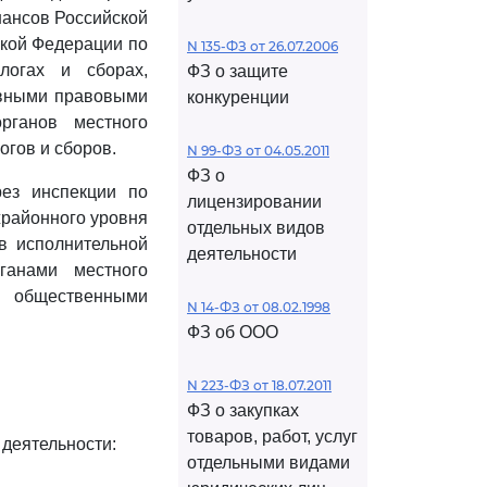
ансов Российской
кой Федерации по
N 135-ФЗ от 26.07.2006
логах и сборах,
ФЗ о защите
ивными правовыми
конкуренции
рганов местного
гов и сборов.
N 99-ФЗ от 04.05.2011
ФЗ о
рез инспекции по
лицензировании
жрайонного уровня
отдельных видов
в исполнительной
деятельности
ганами местного
 общественными
N 14-ФЗ от 08.02.1998
ФЗ об ООО
N 223-ФЗ от 18.07.2011
ФЗ о закупках
товаров, работ, услуг
деятельности:
отдельными видами