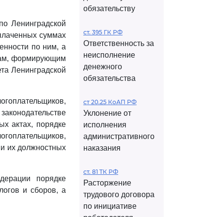
обязательству
 по Ленинградской
ст. 395 ГК РФ
плаченных суммах
Ответственность за
енности по ним, а
неисполнение
орам, формирующим
денежного
та Ленинградской
обязательства
гоплательщиков,
ст 20.25 КоАП РФ
 законодательстве
Уклонение от
ых актах, порядке
исполнения
гоплательщиков,
административного
 и их должностных
наказания
ст. 81 ТК РФ
едерации порядке
Расторжение
огов и сборов, а
трудового договора
по инициативе