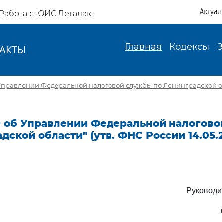
Актуа
Работа с ЮИС Легалакт
Главная
Кодексы
АКТЫ
И
правлении Федеральной налоговой службы по Ленинградской об
 об Управлении Федеральной налогов
дской области" (утв. ФНС России 14.05.2
Руководи