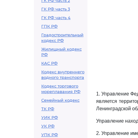
ГК РФ часть 2
ГК РФ часть 3
ГК РФ часть 4
ГПК РФ
Градостроительный
кодекс РФ
Жилищный кодекс
РФ
КАС РФ
Кодекс внутреннего
водного транспорта
Кодекс торгового
мореплавания РФ
1. Управление Фе
Семейный кодекс
является террит
Ленинградской об
ТК РФ
УИК РФ
Управление наход
УК РФ
2. Управление им
УПК РФ