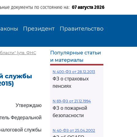
льные документы по состоянию на:
07 августа 2026
Законы
Президент
Правительство
Популярные статьи
ласти" (утв. ФНС
и материалы
N 400-ФЗ от 28.12.2013
ой службы
ФЗ о страховых
015)
пенсиях
N 69-ФЗ от 21.12.1994
Утверждаю
ФЗ о пожарной
безопасности
тель Федеральной
налоговой службы
N 40-ФЗ от 25.04.2002