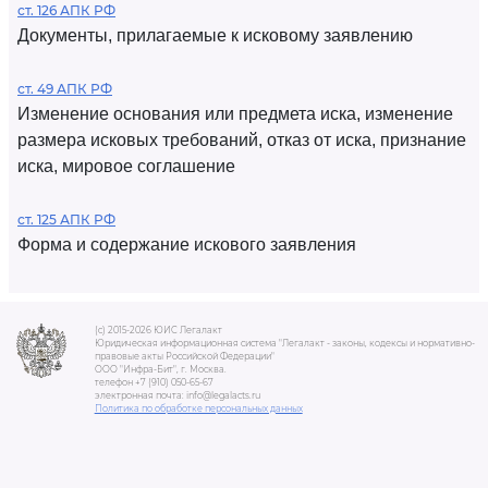
ст. 126 АПК РФ
Документы, прилагаемые к исковому заявлению
ст. 49 АПК РФ
Изменение основания или предмета иска, изменение
размера исковых требований, отказ от иска, признание
иска, мировое соглашение
ст. 125 АПК РФ
Форма и содержание искового заявления
(c) 2015-2026 ЮИС Легалакт
Юридическая информационная система "Легалакт - законы, кодексы и нормативно-
правовые акты Российской Федерации"
ООО "Инфра-Бит", г. Москва.
телефон +7 (910) 050-65-67
электронная почта: info@legalacts.ru
Политика по обработке персональных данных