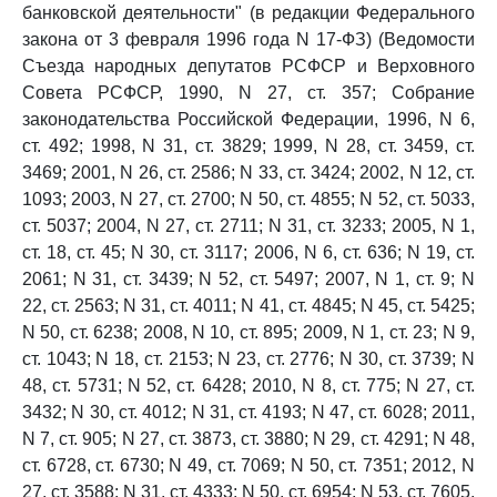
банковской деятельности" (в редакции Федерального
закона от 3 февраля 1996 года N 17-ФЗ) (Ведомости
Съезда народных депутатов РСФСР и Верховного
Совета РСФСР, 1990, N 27, ст. 357; Собрание
законодательства Российской Федерации, 1996, N 6,
ст. 492; 1998, N 31, ст. 3829; 1999, N 28, ст. 3459, ст.
3469; 2001, N 26, ст. 2586; N 33, ст. 3424; 2002, N 12, ст.
1093; 2003, N 27, ст. 2700; N 50, ст. 4855; N 52, ст. 5033,
ст. 5037; 2004, N 27, ст. 2711; N 31, ст. 3233; 2005, N 1,
ст. 18, ст. 45; N 30, ст. 3117; 2006, N 6, ст. 636; N 19, ст.
2061; N 31, ст. 3439; N 52, ст. 5497; 2007, N 1, ст. 9; N
22, ст. 2563; N 31, ст. 4011; N 41, ст. 4845; N 45, ст. 5425;
N 50, ст. 6238; 2008, N 10, ст. 895; 2009, N 1, ст. 23; N 9,
ст. 1043; N 18, ст. 2153; N 23, ст. 2776; N 30, ст. 3739; N
48, ст. 5731; N 52, ст. 6428; 2010, N 8, ст. 775; N 27, ст.
3432; N 30, ст. 4012; N 31, ст. 4193; N 47, ст. 6028; 2011,
N 7, ст. 905; N 27, ст. 3873, ст. 3880; N 29, ст. 4291; N 48,
ст. 6728, ст. 6730; N 49, ст. 7069; N 50, ст. 7351; 2012, N
27, ст. 3588; N 31, ст. 4333; N 50, ст. 6954; N 53, ст. 7605,