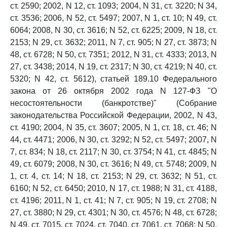
ст. 2590; 2002, N 12, ст. 1093; 2004, N 31, ст. 3220; N 34,
ст. 3536; 2006, N 52, ст. 5497; 2007, N 1, ст. 10; N 49, ст.
6064; 2008, N 30, ст. 3616; N 52, ст. 6225; 2009, N 18, ст.
2153; N 29, ст. 3632; 2011, N 7, ст. 905; N 27, ст. 3873; N
48, ст. 6728; N 50, ст. 7351; 2012, N 31, ст. 4333; 2013, N
27, ст. 3438; 2014, N 19, ст. 2317; N 30, ст. 4219; N 40, ст.
5320; N 42, ст. 5612), статьей 189.10 Федерального
закона от 26 октября 2002 года N 127-ФЗ "О
несостоятельности (банкротстве)" (Собрание
законодательства Российской Федерации, 2002, N 43,
ст. 4190; 2004, N 35, ст. 3607; 2005, N 1, ст. 18, ст. 46; N
44, ст. 4471; 2006, N 30, ст. 3292; N 52, ст. 5497; 2007, N
7, ст. 834; N 18, ст. 2117; N 30, ст. 3754; N 41, ст. 4845; N
49, ст. 6079; 2008, N 30, ст. 3616; N 49, ст. 5748; 2009, N
1, ст. 4, ст. 14; N 18, ст. 2153; N 29, ст. 3632; N 51, ст.
6160; N 52, ст. 6450; 2010, N 17, ст. 1988; N 31, ст. 4188,
ст. 4196; 2011, N 1, ст. 41; N 7, ст. 905; N 19, ст. 2708; N
27, ст. 3880; N 29, ст. 4301; N 30, ст. 4576; N 48, ст. 6728;
N 49, ст. 7015, ст. 7024, ст. 7040, ст. 7061, ст. 7068; N 50,