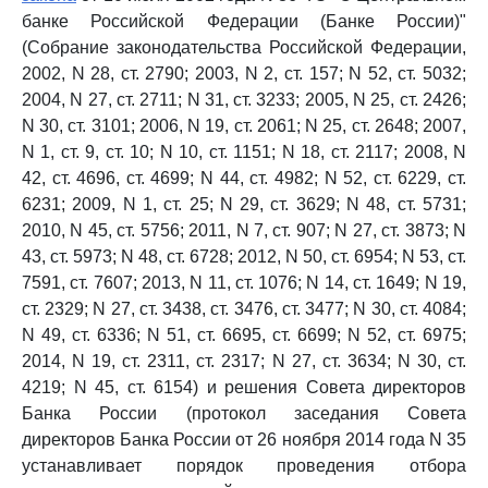
банке Российской Федерации (Банке России)"
(Собрание законодательства Российской Федерации,
2002, N 28, ст. 2790; 2003, N 2, ст. 157; N 52, ст. 5032;
2004, N 27, ст. 2711; N 31, ст. 3233; 2005, N 25, ст. 2426;
N 30, ст. 3101; 2006, N 19, ст. 2061; N 25, ст. 2648; 2007,
N 1, ст. 9, ст. 10; N 10, ст. 1151; N 18, ст. 2117; 2008, N
42, ст. 4696, ст. 4699; N 44, ст. 4982; N 52, ст. 6229, ст.
6231; 2009, N 1, ст. 25; N 29, ст. 3629; N 48, ст. 5731;
2010, N 45, ст. 5756; 2011, N 7, ст. 907; N 27, ст. 3873; N
43, ст. 5973; N 48, ст. 6728; 2012, N 50, ст. 6954; N 53, ст.
7591, ст. 7607; 2013, N 11, ст. 1076; N 14, ст. 1649; N 19,
ст. 2329; N 27, ст. 3438, ст. 3476, ст. 3477; N 30, ст. 4084;
N 49, ст. 6336; N 51, ст. 6695, ст. 6699; N 52, ст. 6975;
2014, N 19, ст. 2311, ст. 2317; N 27, ст. 3634; N 30, ст.
4219; N 45, ст. 6154) и решения Совета директоров
Банка России (протокол заседания Совета
директоров Банка России от 26 ноября 2014 года N 35
устанавливает порядок проведения отбора