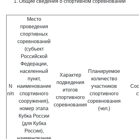
1. Общие сведения о спортивном соревновании
Место
проведения
спортивных
соревнований
(субъект
Российской
Федерации,
населенный
Планируемое
Характер
пункт,
количество
подведения
N
наименование
участников
Сос
итогов
п/п
спортивного
спортивного
с
спортивного
сооружения),
соревнования
соревнования
номер этапа
(чел.)
Кубка России
(для Кубка
России),
наименование