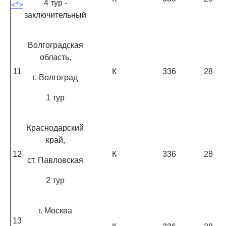
4 тур -
<*>
заключительный
Волгоградская
область,
11
К
336
28
г. Волгоград
1 тур
Краснодарский
край,
12
К
336
28
ст. Павловская
2 тур
г. Москва
13