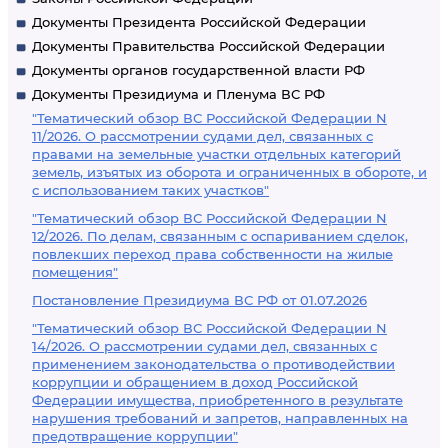
Документы Президента Российской Федерации
Документы Правительства Российской Федерации
Документы органов государственной власти РФ
Документы Президиума и Пленума ВС РФ
"Тематический обзор ВС Российской Федерации N
11/2026. О рассмотрении судами дел, связанных с
правами на земельные участки отдельных категорий
земель, изъятых из оборота и ограниченных в обороте, и
с использованием таких участков"
"Тематический обзор ВС Российской Федерации N
12/2026. По делам, связанным с оспариванием сделок,
повлекших переход права собственности на жилые
помещения"
Постановление Президиума ВС РФ от 01.07.2026
"Тематический обзор ВС Российской Федерации N
14/2026. О рассмотрении судами дел, связанных с
применением законодательства о противодействии
коррупции и обращением в доход Российской
Федерации имущества, приобретенного в результате
нарушения требований и запретов, направленных на
предотвращение коррупции"