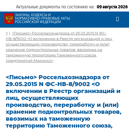
Актуальные документы по состоянию на:
09 августа 2026
ЗАКОНЫ, КОДЕКСЫ И
НОРМАТИВНО-ПРАВОВЫЕ АКТЫ
РОССИЙСКОЙ ФЕДЕРАЦИИ
|
<Письмо> Россельхознадзора от 29.05.2015 N ФС-
НВ-8/9002 <О включении в Реестр организаций и лиц,
осуществляющих производство, переработку и (или)
хранение подконтрольных товаров, ввозимых на
таможенную территорию Таможенного союза,
предприятий Марокко>
<Письмо> Россельхознадзора от
29.05.2015 N ФС-НВ-8/9002 <О
включении в Реестр организаций и
лиц, осуществляющих
производство, переработку и (или)
хранение подконтрольных товаров,
ввозимых на таможенную
территорию Таможенного союза,