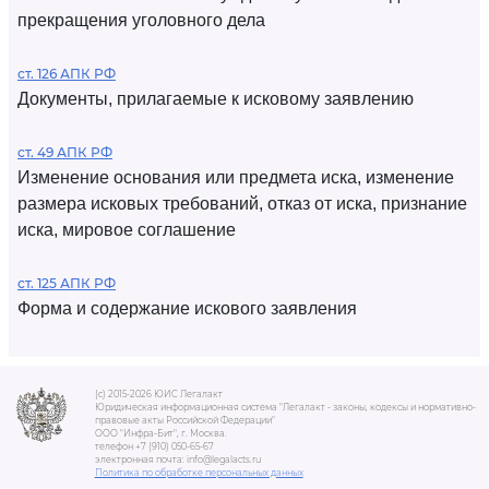
прекращения уголовного дела
ст. 126 АПК РФ
Документы, прилагаемые к исковому заявлению
ст. 49 АПК РФ
Изменение основания или предмета иска, изменение
размера исковых требований, отказ от иска, признание
иска, мировое соглашение
ст. 125 АПК РФ
Форма и содержание искового заявления
(c) 2015-2026 ЮИС Легалакт
Юридическая информационная система "Легалакт - законы, кодексы и нормативно-
правовые акты Российской Федерации"
ООО "Инфра-Бит", г. Москва.
телефон +7 (910) 050-65-67
электронная почта: info@legalacts.ru
Политика по обработке персональных данных