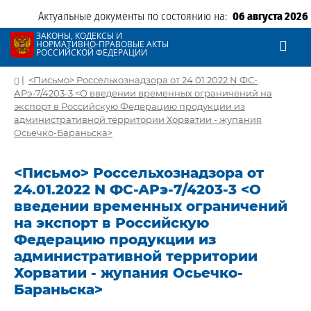
Актуальные документы по состоянию на:
06 августа 2026
ЗАКОНЫ, КОДЕКСЫ И
НОРМАТИВНО-ПРАВОВЫЕ АКТЫ
РОССИЙСКОЙ ФЕДЕРАЦИИ
|
<Письмо> Россельхознадзора от 24.01.2022 N ФС-
АРэ-7/4203-3 <О введении временных ограничений на
экспорт в Российскую Федерацию продукции из
административной территории Хорватии - жупания
Осьечко-Бараньска>
<Письмо> Россельхознадзора от
24.01.2022 N ФС-АРэ-7/4203-3 <О
введении временных ограничений
на экспорт в Российскую
Федерацию продукции из
административной территории
Хорватии - жупания Осьечко-
Бараньска>