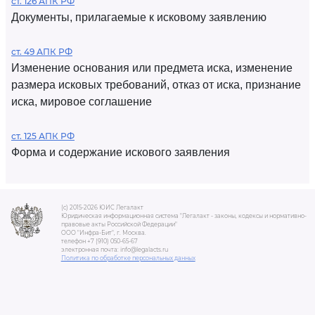
ст. 126 АПК РФ
Документы, прилагаемые к исковому заявлению
ст. 49 АПК РФ
Изменение основания или предмета иска, изменение
размера исковых требований, отказ от иска, признание
иска, мировое соглашение
ст. 125 АПК РФ
Форма и содержание искового заявления
(c) 2015-2026 ЮИС Легалакт
Юридическая информационная система "Легалакт - законы, кодексы и нормативно-
правовые акты Российской Федерации"
ООО "Инфра-Бит", г. Москва.
телефон +7 (910) 050-65-67
электронная почта: info@legalacts.ru
Политика по обработке персональных данных