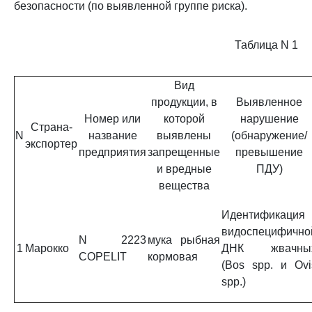
безопасности (по выявленной группе риска).
Таблица N 1
Вид
продукции, в
Выявленное
Номер или
которой
нарушение
Страна-
N
название
выявлены
(обнаружение/
экспортер
предприятия
запрещенные
превышение
и вредные
ПДУ)
вещества
Идентификация
видоспецифично
N 2223
мука рыбная
1
Марокко
ДНК жвачны
COPELIT
кормовая
(Bos spp. и Ovi
spp.)