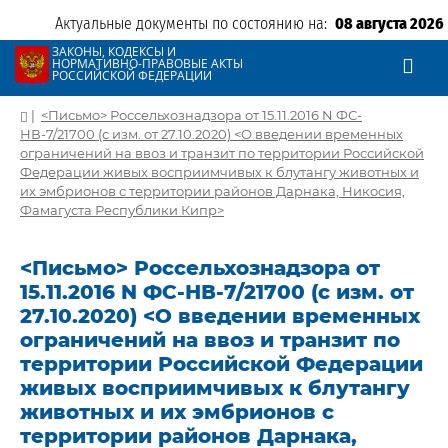
Актуальные документы по состоянию на:
08 августа 2026
ЗАКОНЫ, КОДЕКСЫ И
НОРМАТИВНО-ПРАВОВЫЕ АКТЫ
РОССИЙСКОЙ ФЕДЕРАЦИИ
|
<Письмо> Россельхознадзора от 15.11.2016 N ФС-
НВ-7/21700 (с изм. от 27.10.2020) <О введении временных
ограничений на ввоз и транзит по территории Российской
Федерации живых восприимчивых к блутангу животных и
их эмбрионов с территории районов Дарнака, Никосия,
Фамагуста Республики Кипр>
<Письмо> Россельхознадзора от
15.11.2016 N ФС-НВ-7/21700 (с изм. от
27.10.2020) <О введении временных
ограничений на ввоз и транзит по
территории Российской Федерации
живых восприимчивых к блутангу
животных и их эмбрионов с
территории районов Дарнака,