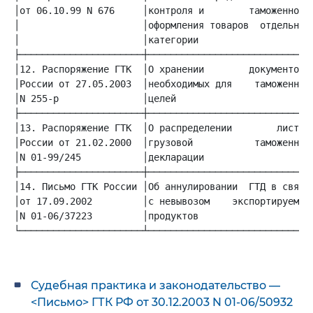
│от 06.10.99 N 676     │контроля и        таможенного│
│                      │оформления товаров  отдельной│
│                      │категории                    │
│12. Распоряжение ГТК  │О хранении        документов,│
│России от 27.05.2003  │необходимых для    таможенных│
│N 255-р               │целей                        │
│13. Распоряжение ГТК  │О распределении        листов│
│России от 21.02.2000  │грузовой           таможенной│
│N 01-99/245           │декларации                   │
│14. Письмо ГТК России │Об аннулировании  ГТД в связи│
│от 17.09.2002         │с невывозом    экспортируемых│
│N 01-06/37223         │продуктов                    │
└──────────────────────┴─────────────────────────────
Судебная практика и законодательство —
<Письмо> ГТК РФ от 30.12.2003 N 01-06/50932