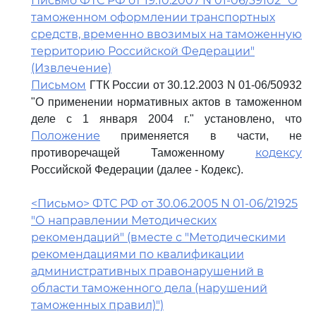
Письмо ФТС РФ от 19.10.2007 N 01-06/39102 "О
таможенном оформлении транспортных
средств, временно ввозимых на таможенную
территорию Российской Федерации"
(Извлечение)
Письмом
ГТК России от 30.12.2003 N 01-06/50932
"О применении нормативных актов в таможенном
деле с 1 января 2004 г." установлено, что
Положение
применяется в части, не
кодексу
противоречащей Таможенному
Российской Федерации (далее - Кодекс).
<Письмо> ФТС РФ от 30.06.2005 N 01-06/21925
"О направлении Методических
рекомендаций" (вместе с "Методическими
рекомендациями по квалификации
административных правонарушений в
области таможенного дела (нарушений
таможенных правил)")