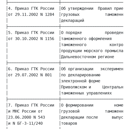
│4. Приказ ГТК России  │Об утверждении  Правил приема│
│от 29.11.2002 N 1284  │грузовых           таможенных│
│                      │деклараций                   │
│5. Приказ ГТК России  │О порядке          проведения│
│от 30.10.2002 N 1156  │таможенного оформления      и│
│                      │таможенного          контроля│
│                      │продукции морского промысла в│
│                      │Дальневосточном регионе      │
│6. Приказ ГТК России  │Об организации   эксперимента│
│от 29.07.2002 N 801   │по декларированию           в│
│                      │электронной форме           в│
│                      │Приволжском и     Центральном│
│                      │таможенных управлениях       │
│7. Приказ ГТК России  │О формировании         номера│
│и МНС России от       │грузовой           таможенной│
│23.06.2000 N 543      │декларации после      выпуска│
│и N БГ-3-11/240       │товаров                      │