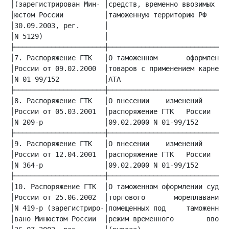
│(зарегистрирован Мин- │средств, временно ввозимых на│
│юстом России          │таможенную территорию РФ     │
│30.09.2003, рег.      │                             │
│N 5129)               │                             │
│7. Распоряжение ГТК   │О таможенном       оформлении│
│России от 09.02.2000  │товаров с применением карнета│
│N 01-99/152           │АТА                          │
│8. Распоряжение ГТК   │О внесении    изменений     в│
│России от 05.03.2001  │распоряжение ГТК   России  от│
│N 209-р               │09.02.2000 N 01-99/152       │
│9. Распоряжение ГТК   │О внесении    изменений     в│
│России от 12.04.2001  │распоряжение ГТК   России  от│
│N 364-р               │09.02.2000 N 01-99/152       │
│10. Распоряжение ГТК  │О таможенном оформлении судов│
│России от 25.06.2002  │торгового       мореплавания,│
│N 419-р (зарегистриро-│помещенных под     таможенный│
│вано Минюстом России  │режим временного        ввоза│