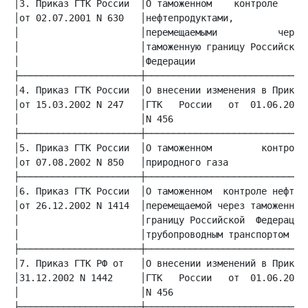
│3. Приказ ГТК России  │О таможенном    контроле   за│
│от 02.07.2001 N 630   │нефтепродуктами,             │
│                      │перемещаемыми           через│
│                      │таможенную границу Российской│
│                      │Федерации                    │
│4. Приказ ГТК России  │О внесении изменения в Приказ│
│от 15.03.2002 N 247   │ГТК   России   от  01.06.2000│
│                      │N 456                        │
│5. Приказ ГТК России  │О таможенном         контроле│
│от 07.08.2002 N 850   │природного газа              │
│6. Приказ ГТК России  │О таможенном  контроле нефти,│
│от 26.12.2002 N 1414  │перемещаемой через таможенную│
│                      │границу Российской  Федерации│
│                      │трубопроводным транспортом   │
│7. Приказ ГТК РФ от   │О внесении изменений в Приказ│
│31.12.2002 N 1442     │ГТК   России   от  01.06.2000│
│                      │N 456                        │