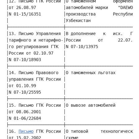
│12. Письмо ГТК России │О таможенном       оформлении│
│от 26.08.97           │автомобилей марки    "DAEWOO"│
│N 01-15/16351         │производства       Республики│
│                      │Узбекистан                   │
│13. Письмо Управления │В дополнение   к   исх.   ГТК│
│тарифного и нетарифно-│России       от      22.07.97│
│го регулирования ГТК  │N 07-10/13975                │
│России от 02.10.97    │                             │
│N 07-10/18903         │                             │
│14. Письмо Правового  │О таможенных льготах         │
│управления ГТК России │                             │
│от 01.10.99           │                             │
│N 07-10/25595         │                             │
│15. Письмо ГТК России │О вывозе автомобилей         │
│от 08.06.2001         │                             │
│N 01-06/22684         │                             │
│16. 
Письмо
 ГТК России │О типовой     технологической│
│от 15.02.2002         │схеме                        │