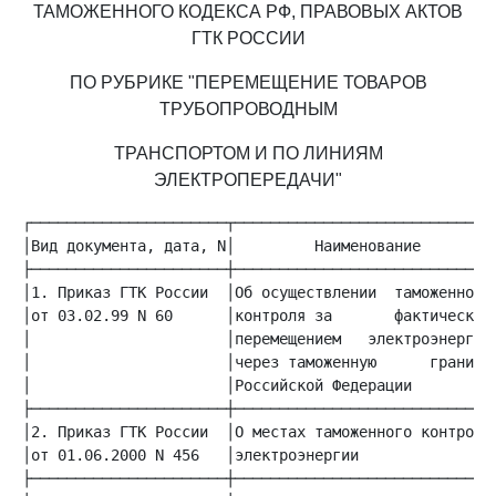
ТАМОЖЕННОГО КОДЕКСА РФ, ПРАВОВЫХ АКТОВ
ГТК РОССИИ
ПО РУБРИКЕ "ПЕРЕМЕЩЕНИЕ ТОВАРОВ
ТРУБОПРОВОДНЫМ
ТРАНСПОРТОМ И ПО ЛИНИЯМ
ЭЛЕКТРОПЕРЕДАЧИ"
│Вид документа, дата, N│         Наименование        │
│1. Приказ ГТК России  │Об осуществлении  таможенного│
│от 03.02.99 N 60      │контроля за       фактическим│
│                      │перемещением   электроэнергии│
│                      │через таможенную      границу│
│                      │Российской Федерации         │
│2. Приказ ГТК России  │О местах таможенного контроля│
│от 01.06.2000 N 456   │электроэнергии               │