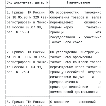
│Вид документа, дата, N│         Наименование        │
│1. Приказ ГТК России  │Об особенностях   таможенного│
│от 18.05.98 N 320 (за-│оформления товаров и  валюты,│
│регистрирован в Минюс-│перемещаемых      физическими│
│те России 09.07.98,   │лицами через       таможенные│
│рег. N 1555)          │границы                 между│
│                      │государствами  -  участниками│
│                      │Таможенного союза            │
│2. Приказ ГТК России  │Об утверждении  Инструкции по│
│от 25.01.99 N 38 (за- │таможенному оформлению      и│
│регистрирован в Минюс-│таможенному контролю товаров,│
│те России 16.04.99,   │перемещаемых через таможенную│
│рег. N 1756)          │границу Российской  Федерации│
│                      │физическими лицами    и    не│
│                      │предназначенных           для│
│                      │производственной или     иной│
│                      │коммерческой деятельности    │
│3. Приказ ГТК России  │О внесении     изменений    в│