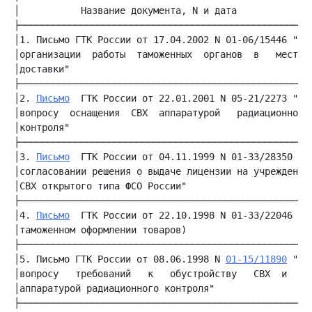
│           Название документа, N и дата             │
│1. Письмо ГТК России от 17.04.2002 N 01-06/15446 "Об│
│организации  работы  таможенных  органов  в   местах│
│доставки"                                           │
│2. 
Письмо
  ГТК России от 22.01.2001 N 05-21/2273 "По│
│вопросу  оснащения  СВХ  аппаратурой   радиационного│
│контроля"                                           │
│3. 
Письмо
  ГТК России от 04.11.1999 N 01-33/28350 "О│
│согласовании решения о выдаче лицензии на учреждение│
│СВХ открытого типа ФСО России"                      │
│4. 
Письмо
  ГТК России от 22.10.1998 N 01-33/22046 (о│
│таможенном оформлении товаров)                      │
│5. Письмо ГТК России от 08.06.1998 N 
01-15/11890
 "По
│вопросу   требований   к   обустройству   СВХ  и  ТС│
│аппаратурой радиационного контроля"                 │