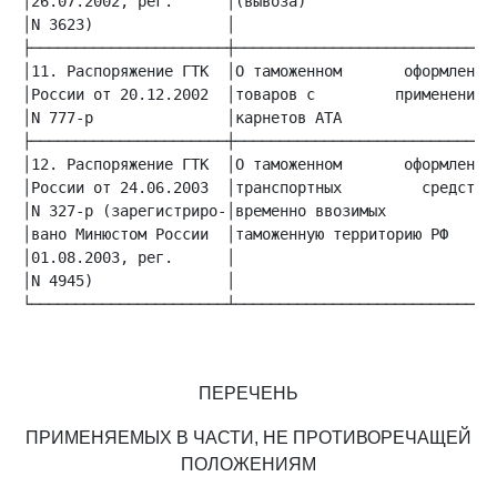
│26.07.2002, рег.      │(вывоза)                     │
│N 3623)               │                             │
│11. Распоряжение ГТК  │О таможенном       оформлении│
│России от 20.12.2002  │товаров с         применением│
│N 777-р               │карнетов АТА                 │
│12. Распоряжение ГТК  │О таможенном       оформлении│
│России от 24.06.2003  │транспортных         средств,│
│N 327-р (зарегистриро-│временно ввозимых          на│
│вано Минюстом России  │таможенную территорию РФ     │
│01.08.2003, рег.      │                             │
│N 4945)               │                             │
└──────────────────────┴─────────────────────────────┴
ПЕРЕЧЕНЬ
ПРИМЕНЯЕМЫХ В ЧАСТИ, НЕ ПРОТИВОРЕЧАЩЕЙ
ПОЛОЖЕНИЯМ