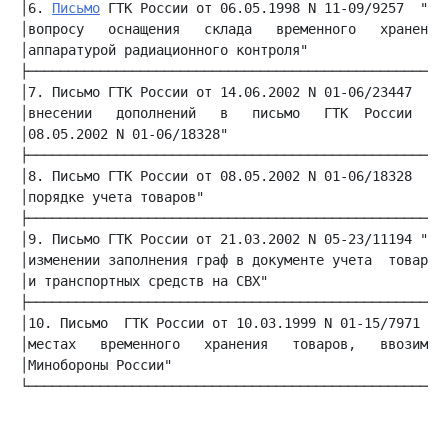
│6. 
Письмо
 ГТК России от 06.05.1998 N 11-09/9257  "По│
│вопросу   оснащения   склада   временного   хранения│
│аппаратурой радиационного контроля"                 │
│7. Письмо ГТК России от 14.06.2002 N 01-06/23447  "О│
│внесении   дополнений   в   письмо   ГТК  России  от│
│08.05.2002 N 01-06/18328"                           │
│8. Письмо ГТК России от 08.05.2002 N 01-06/18328  "О│
│порядке учета товаров"                              │
│9. Письмо ГТК России от 21.03.2002 N 05-23/11194 "Об│
│изменении заполнения граф в документе учета  товаров│
│и транспортных средств на СВХ"                      │
│10. Письмо  ГТК России от 10.03.1999 N 01-15/7971 "О│
│местах   временного   хранения   товаров,   ввозимых│
│Минобороны России"                                  │
└────────────────────────────────────────────────────┴