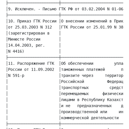
│9. Исключен. - Письмо ГТК РФ от 03.02.2004 N 01-06/37
│10. Приказ ГТК России │О внесении изменений в Приказ│
│от 25.03.2003 N 312   │ГТК России от 25.01.99 N 38  │
│(зарегистрирован в    │                             │
│Минюсте России        │                             │
│14.04.2003, рег.      │                             │
│N 4416)               │                             │
│11. Распоряжение ГТК  │Об обеспечении         уплаты│
│России от 11.09.2002  │таможенных платежей       при│
│N 591-р               │транзите через     территорию│
│                      │Российской          Федерации│
│                      │транспортных         средств,│
│                      │перемещаемых      физическими│
│                      │лицами в Республику Казахстан│
│                      │и не   предназначенных    для│
│                      │производственной или     иной│
│                      │коммерческой деятельности    │