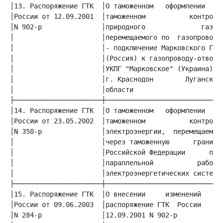
│13. Распоряжение ГТК  │О таможенном   оформлении   и│
│России от 12.09.2001  │таможенном           контроле│
│N 902-р               │природного              газа,│
│                      │перемещаемого по  газопроводу│
│                      │- подключение Марковского ГКМ│
│                      │(Россия) к газопроводу-отводу│
│                      │УКПГ "Марковское" (Украина) -│
│                      │г. Краснодон        Луганской│
│                      │области                      │
│14. Распоряжение ГТК  │О таможенном   оформлении   и│
│России от 23.05.2002  │таможенном           контроле│
│N 350-р               │электроэнергии,  перемещаемой│
│                      │через таможенную      границу│
│                      │Российской Федерации      при│
│                      │параллельной           работе│
│                      │электроэнергетических систем │
│15. Распоряжение ГТК  │О внесении     изменений    в│
│России от 09.06.2003  │распоряжение ГТК  России   от│
│N 284-р               │12.09.2001 N 902-р           │