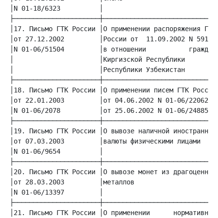
│N 01-18/6323          │                             │
│17. Письмо ГТК России │О применении распоряжения ГТК│
│от 27.12.2002         │России от  11.09.2002 N 591-р│
│N 01-06/51504         │в отношении           граждан│
│                      │Киргизской Республики       и│
│                      │Республики Узбекистан        │
│18. Письмо ГТК России │О применении писем ГТК России│
│от 22.01.2003         │от 04.06.2002 N 01-06/22062 и│
│N 01-06/2078          │от 25.06.2002 N 01-06/24885  │
│19. Письмо ГТК России │О вывозе наличной иностранной│
│от 07.03.2003         │валюты физическими лицами    │
│N 01-06/9654          │                             │
│20. Письмо ГТК России │О вывозе монет из драгоценных│
│от 28.03.2003         │металлов                     │
│N 01-06/13397         │                             │
│21. Письмо ГТК России │О применении      нормативных│