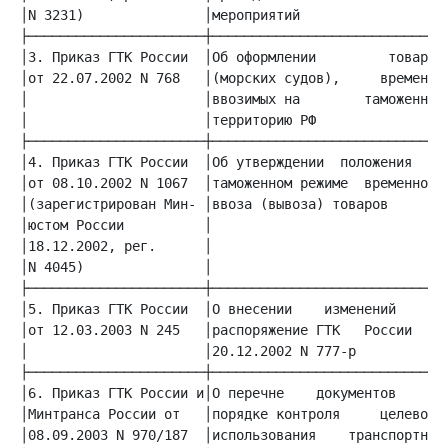
│N 3231)               │мероприятий                  │
│3. Приказ ГТК России  │Об оформлении         товаров│
│от 22.07.2002 N 768   │(морских судов),     временно│
│                      │ввозимых на        таможенную│
│                      │территорию РФ                │
│4. Приказ ГТК России  │Об утверждении  положения   о│
│от 08.10.2002 N 1067  │таможенном режиме  временного│
│(зарегистрирован Мин- │ввоза (вывоза) товаров       │
│юстом России          │                             │
│18.12.2002, рег.      │                             │
│N 4045)               │                             │
│5. Приказ ГТК России  │О внесении    изменений     в│
│от 12.03.2003 N 245   │распоряжение ГТК   России  от│
│                      │20.12.2002 N 777-р           │
│6. Приказ ГТК России и│О перечне    документов     и│
│Минтранса России от   │порядке контроля     целевого│
│08.09.2003 N 970/187  │использования    транспортных│