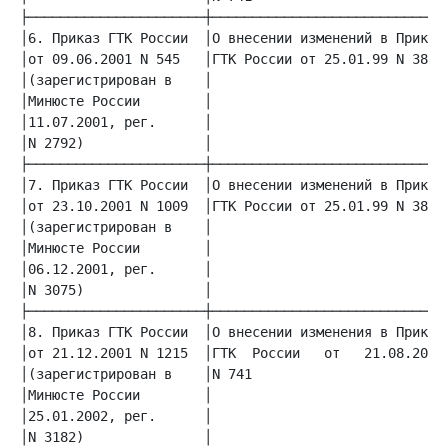
│6. Приказ ГТК России  │О внесении изменений в Приказ│
│от 09.06.2001 N 545   │ГТК России от 25.01.99 N 38  │
│(зарегистрирован в    │                             │
│Минюсте России        │                             │
│11.07.2001, рег.      │                             │
│N 2792)               │                             │
│7. Приказ ГТК России  │О внесении изменений в Приказ│
│от 23.10.2001 N 1009  │ГТК России от 25.01.99 N 38  │
│(зарегистрирован в    │                             │
│Минюсте России        │                             │
│06.12.2001, рег.      │                             │
│N 3075)               │                             │
│8. Приказ ГТК России  │О внесении изменения в Приказ│
│от 21.12.2001 N 1215  │ГТК  России   от   21.08.2000│
│(зарегистрирован в    │N 741                        │
│Минюсте России        │                             │
│25.01.2002, рег.      │                             │
│N 3182)               │                             │