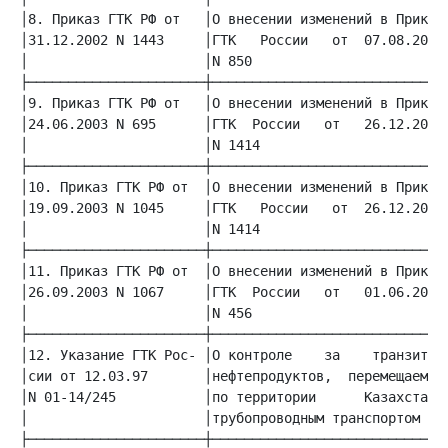
│8. Приказ ГТК РФ от   │О внесении изменений в Приказ│
│31.12.2002 N 1443     │ГТК   России   от  07.08.2002│
│                      │N 850                        │
│9. Приказ ГТК РФ от   │О внесении изменений в Приказ│
│24.06.2003 N 695      │ГТК  России   от   26.12.2002│
│                      │N 1414                       │
│10. Приказ ГТК РФ от  │О внесении изменений в Приказ│
│19.09.2003 N 1045     │ГТК   России   от  26.12.2002│
│                      │N 1414                       │
│11. Приказ ГТК РФ от  │О внесении изменений в Приказ│
│26.09.2003 N 1067     │ГТК  России   от   01.06.2000│
│                      │N 456                        │
│12. Указание ГТК Рос- │О контроле    за    транзитом│
│сии от 12.03.97       │нефтепродуктов,  перемещаемых│
│N 01-14/245           │по территории      Казахстана│
│                      │трубопроводным транспортом   │