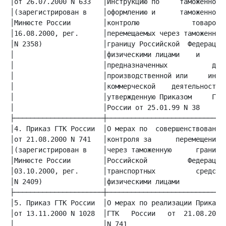
│от 26.07.2000 N 633   │Инструкцию по     таможенному│
│(зарегистрирован в    │оформлению и      таможенному│
│Минюсте России        │контролю             товаров,│
│16.08.2000, рег.      │перемещаемых через таможенную│
│N 2358)               │границу Российской  Федерации│
│                      │физическими лицами    и    не│
│                      │предназначенных           для│
│                      │производственной или     иной│
│                      │коммерческой    деятельности,│
│                      │утвержденную Приказом     ГТК│
│                      │России от 25.01.99 N 38      │
│4. Приказ ГТК России  │О мерах по  совершенствованию│
│от 21.08.2000 N 741   │контроля за      перемещением│
│(зарегистрирован в    │через таможенную      границу│
│Минюсте России        │Российской          Федерации│
│03.10.2000, рег.      │транспортных          средств│
│N 2409)               │физическими лицами           │
│5. Приказ ГТК России  │О мерах по реализации Приказа│
│от 13.11.2000 N 1028  │ГТК   России   от  21.08.2000│
│                      │N 741                        │