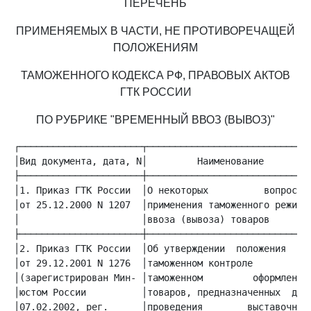
ПЕРЕЧЕНЬ
ПРИМЕНЯЕМЫХ В ЧАСТИ, НЕ ПРОТИВОРЕЧАЩЕЙ
ПОЛОЖЕНИЯМ
ТАМОЖЕННОГО КОДЕКСА РФ, ПРАВОВЫХ АКТОВ
ГТК РОССИИ
ПО РУБРИКЕ "ВРЕМЕННЫЙ ВВОЗ (ВЫВОЗ)"
│Вид документа, дата, N│         Наименование        │
│1. Приказ ГТК России  │О некоторых          вопросах│
│от 25.12.2000 N 1207  │применения таможенного режима│
│                      │ввоза (вывоза) товаров       │
│2. Приказ ГТК России  │Об утверждении  положения   о│
│от 29.12.2001 N 1276  │таможенном контроле         и│
│(зарегистрирован Мин- │таможенном         оформлении│
│юстом России          │товаров, предназначенных  для│
│07.02.2002, рег.      │проведения        выставочных│