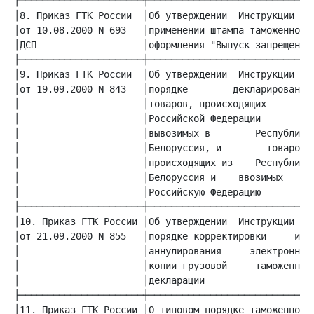
│8. Приказ ГТК России  │Об утверждении  Инструкции  о│
│от 10.08.2000 N 693   │применении штампа таможенного│
│ДСП                   │оформления "Выпуск запрещен" │
│9. Приказ ГТК России  │Об утверждении  Инструкции  о│
│от 19.09.2000 N 843   │порядке        декларирования│
│                      │товаров, происходящих      из│
│                      │Российской Федерации        и│
│                      │вывозимых в        Республику│
│                      │Белоруссия, и        товаров,│
│                      │происходящих из    Республики│
│                      │Белоруссия и    ввозимых    в│
│                      │Российскую Федерацию         │
│10. Приказ ГТК России │Об утверждении  Инструкции  о│
│от 21.09.2000 N 855   │порядке корректировки     или│
│                      │аннулирования     электронной│
│                      │копии грузовой     таможенной│
│                      │декларации                   │
│11. Приказ ГТК России │О типовом порядке таможенного│