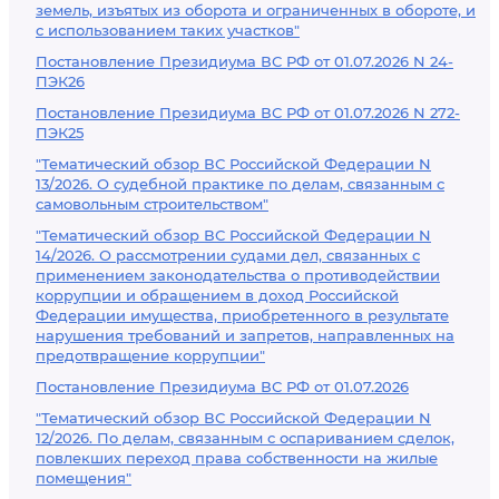
земель, изъятых из оборота и ограниченных в обороте, и
с использованием таких участков"
Постановление Президиума ВС РФ от 01.07.2026 N 24-
ПЭК26
Постановление Президиума ВС РФ от 01.07.2026 N 272-
ПЭК25
"Тематический обзор ВС Российской Федерации N
13/2026. О судебной практике по делам, связанным с
самовольным строительством"
"Тематический обзор ВС Российской Федерации N
14/2026. О рассмотрении судами дел, связанных с
применением законодательства о противодействии
коррупции и обращением в доход Российской
Федерации имущества, приобретенного в результате
нарушения требований и запретов, направленных на
предотвращение коррупции"
Постановление Президиума ВС РФ от 01.07.2026
"Тематический обзор ВС Российской Федерации N
12/2026. По делам, связанным с оспариванием сделок,
повлекших переход права собственности на жилые
помещения"