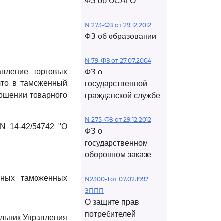
ФЗ об ОСАГО
N 273-ФЗ от 29.12.2012
ФЗ об образовании
N 79-ФЗ от 27.07.2004
авление торговых
ФЗ о
 что в таможенный
государственной
ношении товарного
гражданской службе
N 275-ФЗ от 29.12.2012
N 14-42/54742 "О
ФЗ о
государственном
оборонном заказе
нных таможенных
N2300-1 от 07.02.1992
ЗППП
О защите прав
потребителей
льник Управления