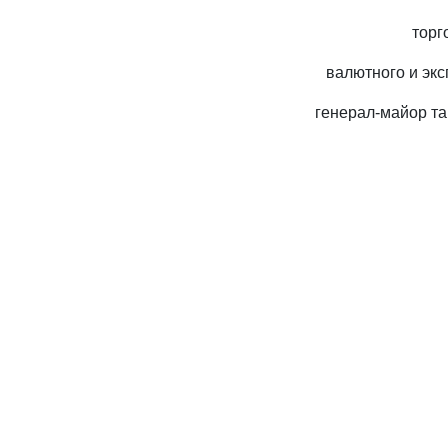
торг
валютного и экс
генерал-майор т