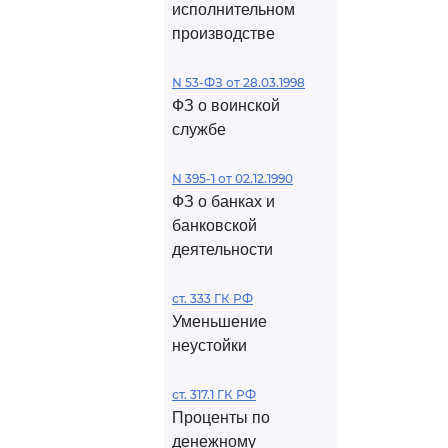
исполнительном
производстве
N 53-ФЗ от 28.03.1998
ФЗ о воинской
службе
N 395-1 от 02.12.1990
ФЗ о банках и
банковской
деятельности
ст. 333 ГК РФ
Уменьшение
неустойки
ст. 317.1 ГК РФ
Проценты по
денежному