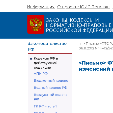
Информация
О проекте ЮИС Легалакт
ЗАКОНЫ, КОДЕКСЫ И
НОРМАТИВНО-ПРАВОВЫЕ 
РОССИЙСКОЙ ФЕДЕРАЦИ
Законодательство
|
<Письмо> ФТС Ро
06.11.2012 N 14-42/54
РФ
Кодексы РФ в
<Письмо> ФТ
действующей
редакции
изменений в
АПК РФ
Бюджетный кодекс
Водный кодекс РФ
Воздушный кодекс
РФ
ГК РФ часть 1