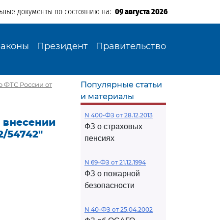
ьные документы по состоянию на:
09 августа 2026
Законы
Президент
Правительство
Популярные статьи
о ФТС России от
и материалы
N 400-ФЗ от 28.12.2013
О внесении
ФЗ о страховых
2/54742"
пенсиях
N 69-ФЗ от 21.12.1994
ФЗ о пожарной
безопасности
N 40-ФЗ от 25.04.2002