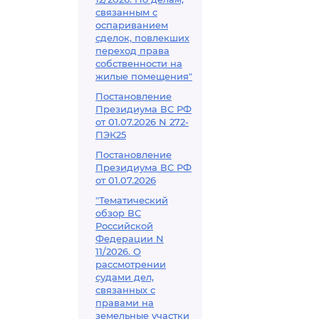
связанным с
оспариванием
сделок, повлекших
переход права
собственности на
жилые помещения"
Постановление
Президиума ВС РФ
от 01.07.2026 N 272-
ПЭК25
Постановление
Президиума ВС РФ
от 01.07.2026
"Тематический
обзор ВС
Российской
Федерации N
11/2026. О
рассмотрении
судами дел,
связанных с
правами на
земельные участки