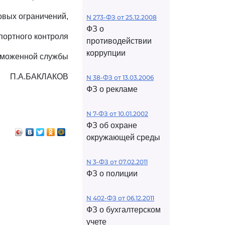
овых ограничений,
N 273-ФЗ от 25.12.2008
ФЗ о
портного контроля
противодействии
коррупции
аможенной службы
П.А.БАКЛАКОВ
N 38-ФЗ от 13.03.2006
ФЗ о рекламе
N 7-ФЗ от 10.01.2002
ФЗ об охране
окружающей среды
N 3-ФЗ от 07.02.2011
ФЗ о полиции
N 402-ФЗ от 06.12.2011
ФЗ о бухгалтерском
учете