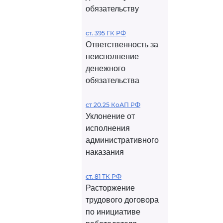
обязательству
ст. 395 ГК РФ
Ответственность за
неисполнение
денежного
обязательства
ст 20.25 КоАП РФ
Уклонение от
исполнения
административного
наказания
ст. 81 ТК РФ
Расторжение
трудового договора
по инициативе