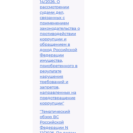
14/2026. О
рассмотрении
судами дел,
связанных с
применением
законодательства о
противодействии
коррупции и
обращением в
доход Российской
Федерации
имущества,
приобретенного в
результате
нарушения
требований и
запретов,
направленных на
предотвращение
коррупции"
"Тематический
обзор ВС
Российской
Федерации N
12/2026. По делам,