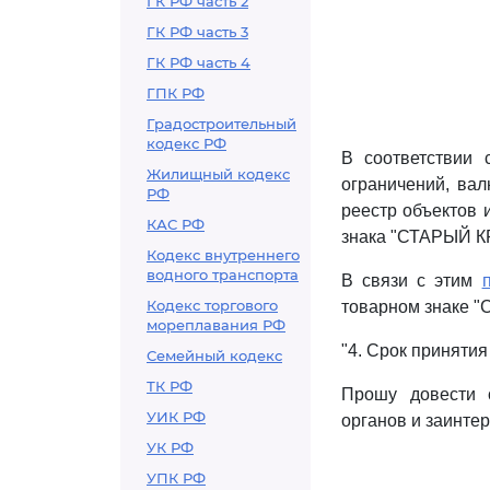
ГК РФ часть 2
ГК РФ часть 3
ГК РФ часть 4
ГПК РФ
Градостроительный
кодекс РФ
В соответствии 
Жилищный кодекс
ограничений, вал
РФ
реестр объектов 
КАС РФ
знака "СТАРЫЙ КР
Кодекс внутреннего
водного транспорта
В связи с этим
Кодекс торгового
товарном знаке 
мореплавания РФ
"4. Срок принятия
Семейный кодекс
ТК РФ
Прошу довести 
УИК РФ
органов и заинте
УК РФ
УПК РФ