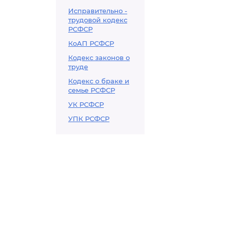
Исправительно -
трудовой кодекс
РСФСР
КоАП РСФСР
Кодекс законов о
труде
Кодекс о браке и
семье РСФСР
УК РСФСР
УПК РСФСР