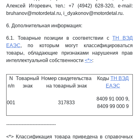
Алексей Игоревич, тел.: +7 (4942) 628-320, e-mail:
bruhanov@motordetal.ru, i_dyakonov@motordetal.ru.
6. Дополнительная информация:
6.1. Товарные позиции в соответствии с
ТН ВЭД
ЕАЭС
, по которым могут классифицироваться
товары, обладающие признаками нарушения прав
интеллектуальной собственности
<*>
:
N
Товарный
Номер свидетельства
Коды
ТН ВЭД
п/п
знак
на товарный знак
ЕАЭС
8409 91 000 9,
001
317833
8409 99 000 9
--------------------------------
<*> Классификация товара приведена в справочных