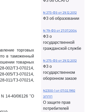
ФЗ об ОСАГО
N 273-ФЗ от 29.12.2012
ФЗ об образовании
N 79-ФЗ от 27.07.2004
ФЗ о
государственной
гражданской службе
авление торговых
 что в таможенный
N 275-ФЗ от 29.12.2012
тношении товарных
ФЗ о
-002/ТЗ-070214,
государственном
8-005/ТЗ-070214,
оборонном заказе
8-011/ТЗ-070214,
N2300-1 от 07.02.1992
 N 14-40/06126 "О
ЗППП
О защите прав
потребителей