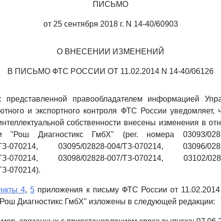
ПИСЬМО
от 25 сентября 2018 г. N 14-40/60903
О ВНЕСЕНИИ ИЗМЕНЕНИЙ
В ПИСЬМО ФТС РОССИИ ОТ 11.02.2014 N 14-40/06126
с представленной правообладателем информацией Упр
ютного и экспортного контроля ФТС России уведомляет,
интеллектуальной собственности внесены изменения в о
и "Рош Диагностикс ГмбХ" (рег. номера 03093/02828
/ТЗ-070214, 03095/02828-004/ТЗ-070214, 03096/0282
/ТЗ-070214, 03098/02828-007/ТЗ-070214, 03102/0282
ТЗ-070214).
ункты 4
,
5
приложения к письму ФТС России от 11.02.2014
"Рош Диагностикс ГмбХ" изложены в следующей редакции: