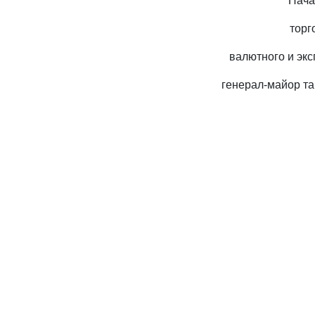
Нача
торг
валютного и экс
генерал-майор т