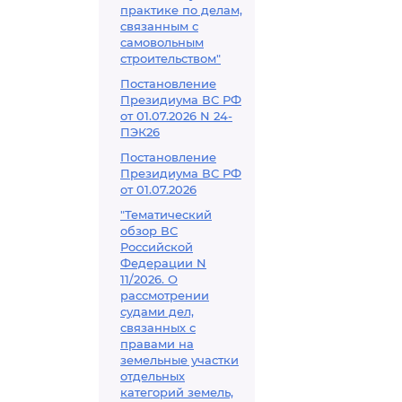
практике по делам,
связанным с
самовольным
строительством"
Постановление
Президиума ВС РФ
от 01.07.2026 N 24-
ПЭК26
Постановление
Президиума ВС РФ
от 01.07.2026
"Тематический
обзор ВС
Российской
Федерации N
11/2026. О
рассмотрении
судами дел,
связанных с
правами на
земельные участки
отдельных
категорий земель,