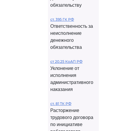
обязательству
ст. 395 ГК РФ
Ответственность за
неисполнение
денежного
обязательства
ст 20.25 КоАП РФ
Уклонение от
исполнения
административного
наказания
ст. 81 ТК РФ
Расторжение
трудового договора
по инициативе