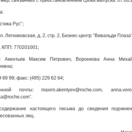
 мер, связанных с приостановлением срока выпуска: 07.06.
а:
тика Рус";
л. Летниковская, д. 2, стр. 2, Бизнес-центр "Вивальди Плаза
 КПП: 770201001;
а: Акентьев Максим Петрович, Воронкова Анна Михай
еевна;
 69 99; факс: (495) 229 62 64;
нной почты: maxim.akentyev@roche.com, anna.voron
na@roche.com".
содержание настоящего письма до сведения подчине
ресованных лиц.