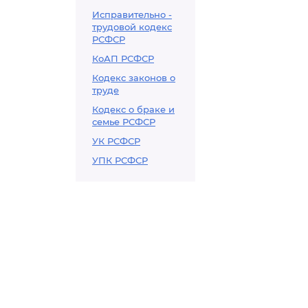
Исправительно -
трудовой кодекс
РСФСР
КоАП РСФСР
Кодекс законов о
труде
Кодекс о браке и
семье РСФСР
УК РСФСР
УПК РСФСР