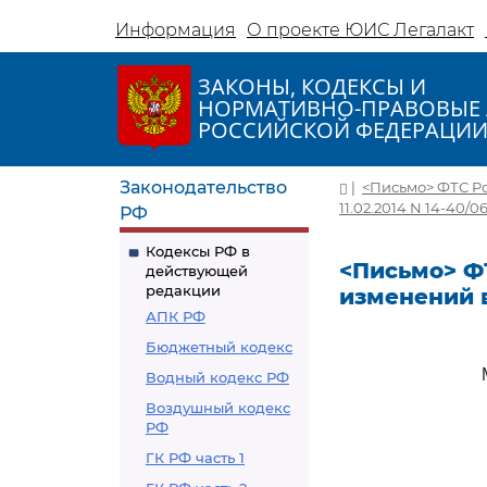
Информация
О проекте ЮИС Легалакт
ЗАКОНЫ, КОДЕКСЫ И
НОРМАТИВНО-ПРАВОВЫЕ 
РОССИЙСКОЙ ФЕДЕРАЦИ
Законодательство
|
<Письмо> ФТС Ро
11.02.2014 N 14-40/0
РФ
Кодексы РФ в
<Письмо> ФТ
действующей
редакции
изменений в
АПК РФ
Бюджетный кодекс
Водный кодекс РФ
Воздушный кодекс
РФ
ГК РФ часть 1