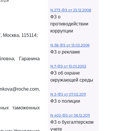
2019
N 273-ФЗ от 25.12.2008
ФЗ о
противодействии
коррупции
", Москва, 115114;
N 38-ФЗ от 13.03.2006
ФЗ о рекламе
ловна, Гаранина
N 7-ФЗ от 10.01.2002
ФЗ об охране
окружающей среды
kova@roche.com,
N 3-ФЗ от 07.02.2011
ФЗ о полиции
нных таможенных
N 402-ФЗ от 06.12.2011
ФЗ о бухгалтерском
учете