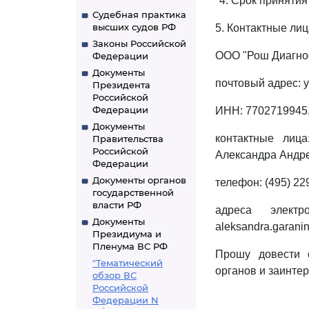
"4. Срок принятия
Судебная практика
высших судов РФ
5. Контактные лиц
Законы Российской
ООО "Рош Диагнос
Федерации
Документы
почтовый адрес: у
Президента
Российской
Федерации
ИНН: 7702719945,
Документы
контактные лиц
Правительства
Российской
Александра Андр
Федерации
Документы органов
телефон: (495) 229
государственной
власти РФ
адреса электро
Документы
aleksandra.garani
Президиума и
Пленума ВС РФ
Прошу довести 
"Тематический
органов и заинте
обзор ВС
Российской
Федерации N