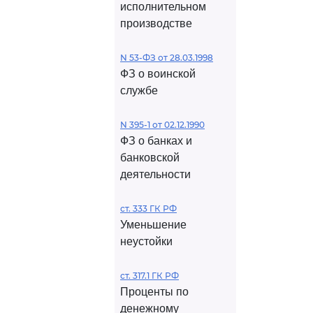
исполнительном
производстве
N 53-ФЗ от 28.03.1998
ФЗ о воинской
службе
N 395-1 от 02.12.1990
ФЗ о банках и
банковской
деятельности
ст. 333 ГК РФ
Уменьшение
неустойки
ст. 317.1 ГК РФ
Проценты по
денежному