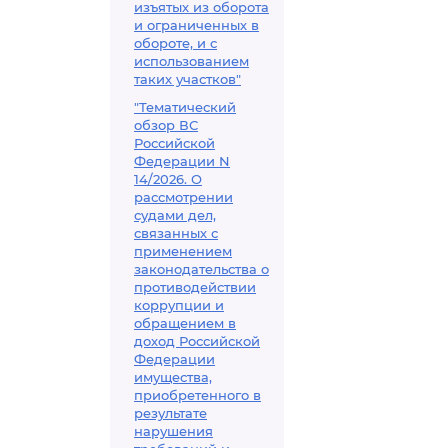
изъятых из оборота
и ограниченных в
обороте, и с
использованием
таких участков"
"Тематический
обзор ВС
Российской
Федерации N
14/2026. О
рассмотрении
судами дел,
связанных с
применением
законодательства о
противодействии
коррупции и
обращением в
доход Российской
Федерации
имущества,
приобретенного в
результате
нарушения