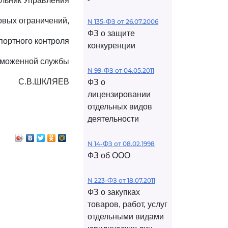
льник Управления
овых ограничений,
N 135-ФЗ от 26.07.2006
ФЗ о защите
портного контроля
конкуренции
аможенной службы
N 99-ФЗ от 04.05.2011
С.В.ШКЛЯЕВ
ФЗ о
лицензировании
отдельных видов
деятельности
N 14-ФЗ от 08.02.1998
ФЗ об ООО
N 223-ФЗ от 18.07.2011
ФЗ о закупках
товаров, работ, услуг
отдельными видами