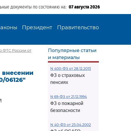
льные документы по состоянию на:
07 августа 2026
Законы
Президент
Правительство
Популярные статьи
о ФТС России от
и материалы
N 400-ФЗ от 28.12.2013
О внесении
ФЗ о страховых
0/06126"
пенсиях
N 69-ФЗ от 21.12.1994
И
ФЗ о пожарной
безопасности
N 40-ФЗ от 25.04.2002