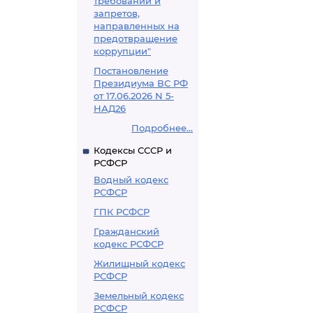
требований и
запретов,
направленных на
предотвращение
коррупции"
Постановление
Президиума ВС РФ
от 17.06.2026 N 5-
НАД26
Подробнее...
Кодексы СССР и
РСФСР
Водный кодекс
РСФСР
ГПК РСФСР
Гражданский
кодекс РСФСР
Жилищный кодекс
РСФСР
Земельный кодекс
РСФСР