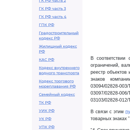
ГК РФ часть 2
ГК РФ часть 3
ГК РФ часть 4
ГПК РФ
Градостроительный
кодекс РФ
Жилищный кодекс
РФ
В соответствии 
КАС РФ
ограничений, вал
Кодекс внутреннего
реестр объектов 
водного транспорта
знаков компани
Кодекс торгового
03094/02828-003
мореплавания РФ
03097/02828-006
Семейный кодекс
03103/02828-012/
ТК РФ
УИК РФ
В связи с этим
п
товарных знаках 
УК РФ
УПК РФ