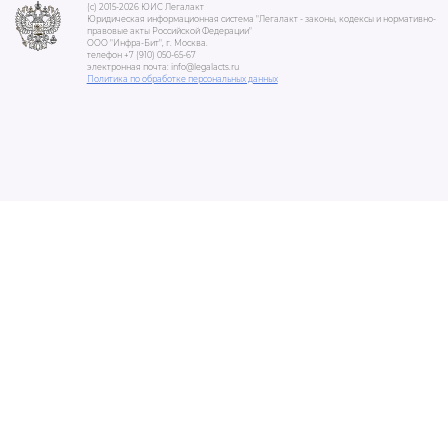
(c) 2015-2026 ЮИС Легалакт
Юридическая информационная система "Легалакт - законы, кодексы и нормативно-
правовые акты Российской Федерации"
ООО "Инфра-Бит", г. Москва.
телефон +7 (910) 050-65-67
электронная почта: info@legalacts.ru
Политика по обработке персональных данных