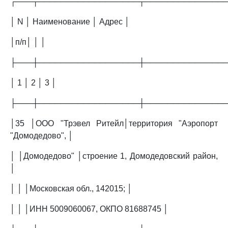
┌───┬──────────────────┬──────────────
│ N │ Наименование │ Адрес │
│п/п│ │ │
├───┼──────────────────┼──────────────
│ 1 │ 2 │ 3 │
├───┼──────────────────┼──────────────
│35 │ООО "Трэвел Ритейл│территория "Аэропорт
"Домодедово", │
│ │Домодедово" │строение 1, Домодедовский район,
│
│ │ │Московская обл., 142015; │
│ │ │ИНН 5009060067, ОКПО 81688745 │