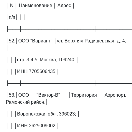
│ N │ Наименование │ Адрес │
│п/п│ │ │
├───┼──────────────────────┼──────────
│52.│ООО "Вариант" │ул. Верхняя Радищевская, д. 4,
│
│ │ │стр. 3-4-5, Москва, 109240; │
│ │ │ИНН 7705606435 │
├───┼──────────────────────┼──────────
│53.│ООО "Вектор-В" │Территория Аэропорт,
Рамонский район,│
│ │ │Воронежская обл., 396023; │
│ │ │ИНН 3625009002 │