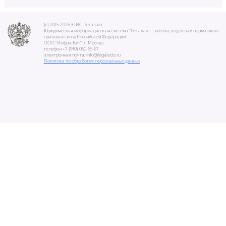
(c) 2015-2026 ЮИС Легалакт
Юридическая информационная система "Легалакт - законы, кодексы и нормативно-
правовые акты Российской Федерации"
ООО "Инфра-Бит", г. Москва.
телефон +7 (910) 050-65-67
электронная почта: info@legalacts.ru
Политика по обработке персональных данных