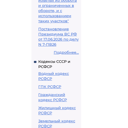
изъятых из оборота
и ограниченных в
обороте, и с
использованием
таких участков"
Постановление
Президиума ВС РФ
от 17.06.2026 по делу
N 7-ПВ26
Подробнее...
Кодексы СССР и
РСФСР
Водный кодекс
РСФСР
ГПК РСФСР
Гражданский
кодекс РСФСР
Жилищный кодекс
РСФСР
Земельный кодекс
РСФСР