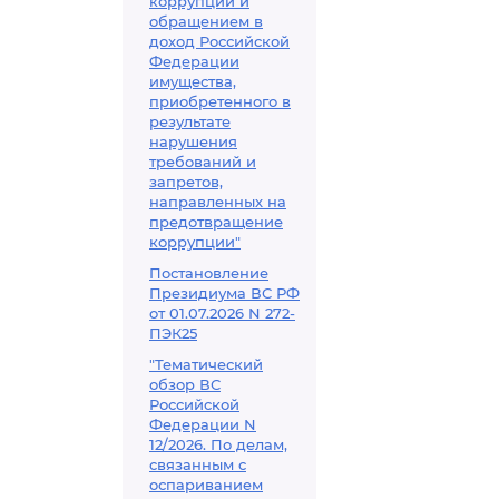
коррупции и
обращением в
доход Российской
Федерации
имущества,
приобретенного в
результате
нарушения
требований и
запретов,
направленных на
предотвращение
коррупции"
Постановление
Президиума ВС РФ
от 01.07.2026 N 272-
ПЭК25
"Тематический
обзор ВС
Российской
Федерации N
12/2026. По делам,
связанным с
оспариванием