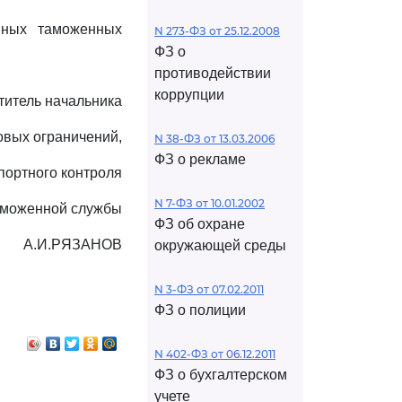
нных таможенных
N 273-ФЗ от 25.12.2008
ФЗ о
противодействии
коррупции
титель начальника
овых ограничений,
N 38-ФЗ от 13.03.2006
ФЗ о рекламе
портного контроля
N 7-ФЗ от 10.01.2002
аможенной службы
ФЗ об охране
А.И.РЯЗАНОВ
окружающей среды
N 3-ФЗ от 07.02.2011
ФЗ о полиции
N 402-ФЗ от 06.12.2011
ФЗ о бухгалтерском
учете