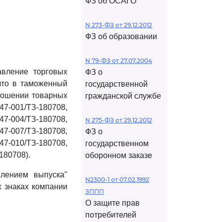
ФЗ об ОСАГО
N 273-ФЗ от 29.12.2012
ФЗ об образовании
N 79-ФЗ от 27.07.2004
авление торговых
ФЗ о
 что в таможенный
государственной
тношении товарных
гражданской службе
7-001/ТЗ-180708,
7-004/ТЗ-180708,
N 275-ФЗ от 29.12.2012
7-007/ТЗ-180708,
ФЗ о
7-010/ТЗ-180708,
государственном
180708).
оборонном заказе
лением выпуска"
N2300-1 от 07.02.1992
х знаках компании
ЗППП
О защите прав
потребителей