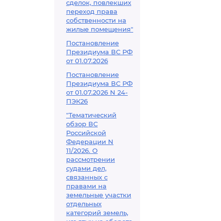
сделок, повлекших
переход права
собственности на
жилые помещения"
Постановление
Президиума ВС РФ
от 01.07.2026
Постановление
Президиума ВС РФ
от 01.07.2026 N 24-
ПЭК26
"Тематический
обзор ВС
Российской
Федерации N
11/2026. О
рассмотрении
судами дел,
связанных с
правами на
земельные участки
отдельных
категорий земель,