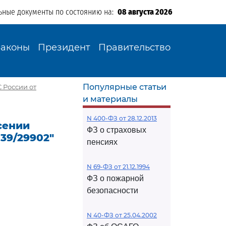
ьные документы по состоянию на:
08 августа 2026
Законы
Президент
Правительство
Популярные статьи
 России от
и материалы
N 400-ФЗ от 28.12.2013
есении
ФЗ о страховых
39/29902"
пенсиях
N 69-ФЗ от 21.12.1994
ФЗ о пожарной
безопасности
N 40-ФЗ от 25.04.2002