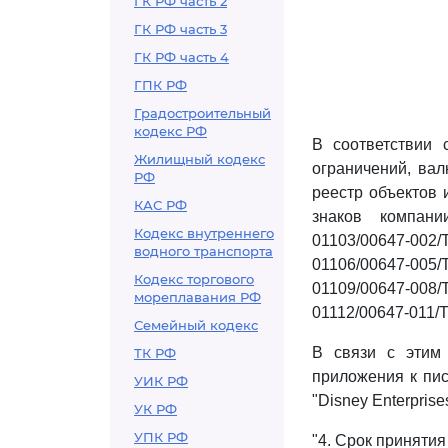
ГК РФ часть 2
ГК РФ часть 3
ГК РФ часть 4
ГПК РФ
Градостроительный
кодекс РФ
В соответствии 
Жилищный кодекс
ограничений, вал
РФ
реестр объектов 
КАС РФ
знаков компании
Кодекс внутреннего
01103/00647-002
водного транспорта
01106/00647-005
Кодекс торгового
01109/00647-008
мореплавания РФ
01112/00647-011/Т
Семейный кодекс
В связи с эти
ТК РФ
приложения к пис
УИК РФ
"Disney Enterpris
УК РФ
УПК РФ
"4. Срок принятия