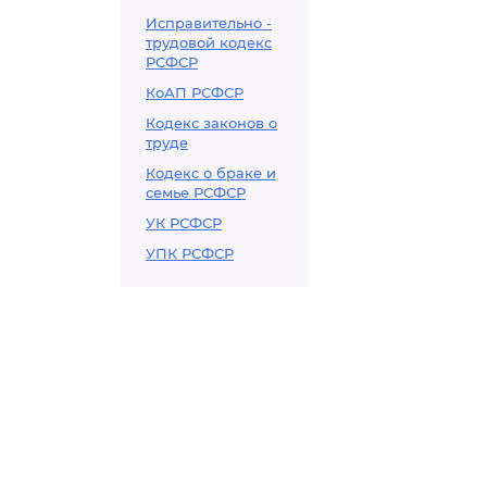
Исправительно -
трудовой кодекс
РСФСР
КоАП РСФСР
Кодекс законов о
труде
Кодекс о браке и
семье РСФСР
УК РСФСР
УПК РСФСР