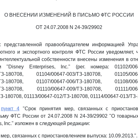
О ВНЕСЕНИИ ИЗМЕНЕНИЙ В ПИСЬМО ФТС РОССИИ
ОТ 24.07.2008 N 24-39/29902
с представленной правообладателем информацией Упр
ютного и экспортного контроля ФТС России уведомляет,
интеллектуальной собственности внесены изменения в о
 "Disney Enterprises, Inc." (рег. номера: 01102/0064
/ТЗ-180708, 01104/00647-003/ТЗ-180708, 01105/0064
/ТЗ-180708, 01107/00647-006/ТЗ-180708, 01108/0064
/ТЗ-180708, 01110/00647-009/ТЗ-180708, 01111/0064
З-180708, 01113/00647-012/ТЗ-180708, 01114/00647-013/ТЗ-
м
пункт 4
"Срок принятия мер, связанных с приостанов
ьму ФТС России от 24.07.2008 N 24-39/29902 "О товарны
es, Inc." изложен в следующей редакции:
 мер, связанных с приостановлением выпуска: 10.09.2013.".