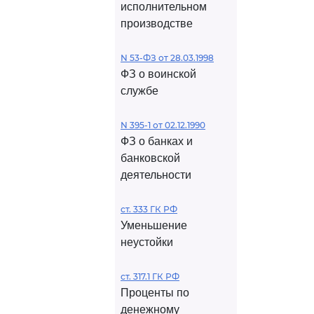
исполнительном
производстве
N 53-ФЗ от 28.03.1998
ФЗ о воинской
службе
N 395-1 от 02.12.1990
ФЗ о банках и
банковской
деятельности
ст. 333 ГК РФ
Уменьшение
неустойки
ст. 317.1 ГК РФ
Проценты по
денежному