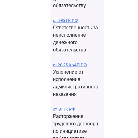
обязательству
ст. 395 ГК РФ
Ответственность за
неисполнение
денежного
обязательства
ст 20.25 КоАП РФ
Уклонение от
исполнения
административного
наказания
ст. 81 ТК РФ
Расторжение
трудового договора
по инициативе