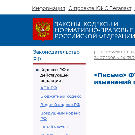
Информация
О проекте ЮИС Легалакт
ЗАКОНЫ, КОДЕКСЫ И
НОРМАТИВНО-ПРАВОВЫЕ 
РОССИЙСКОЙ ФЕДЕРАЦИ
Законодательство
|
<Письмо> ФТС РФ
24.07.2008 N 24-39/
РФ
Кодексы РФ в
<Письмо> ФТ
действующей
редакции
изменений в
АПК РФ
Бюджетный кодекс
Водный кодекс РФ
Воздушный кодекс
РФ
ГК РФ часть 1