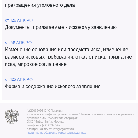
прекращения уголовного дела
ст. 126 АПК РФ
Документы, прилагаемые к исковому заявлению
ст. 49 АПК РФ
Изменение основания или предмета иска, изменение
размера исковых требований, отказ от иска, признание
иска, мировое соглашение
ст. 125 АПК РФ
Форма и содержание искового заявления
(c) 2015-2026 ЮИС Легалакт
Юридическая информационная система "Легалакт - законы, кодексы и нормативно-
правовые акты Российской Федерации"
ООО "Инфра-Бит", г. Москва.
телефон +7 (910) 050-65-67
электронная почта: info@legalacts.ru
Политика по обработке персональных данных