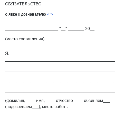
ОБЯЗАТЕЛЬСТВО
о явке к дознавателю
<*>
_______________________ "__" _______ 20__ г.
(место составления)
Я,
_______________________________________________
_______________________________________________
_______________________________________________
_______________________________________________
(фамилия, имя, отчество обвиняем___
(подозреваем___), место работы,