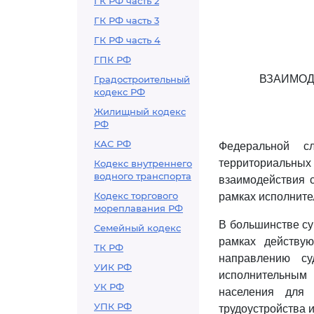
ГК РФ часть 2
ГК РФ часть 3
ГК РФ часть 4
ГПК РФ
ВЗАИМОД
Градостроительный
кодекс РФ
Жилищный кодекс
РФ
КАС РФ
Федеральной с
территориальных
Кодекс внутреннего
водного транспорта
взаимодействия с
Кодекс торгового
рамках исполните
мореплавания РФ
В большинстве су
Семейный кодекс
рамках действу
ТК РФ
направлению су
УИК РФ
исполнительным
УК РФ
населения для 
УПК РФ
трудоустройства 