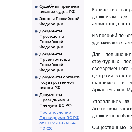
Судебная практика
Количество нап
высших судов РФ
должникам для 
Законы Российской
алиментов, состав
Федерации
Документы
Из пособий по бе
Президента
Российской
удерживаются ал
Федерации
Документы
Для повышения 
Правительства
структурных по
Российской
своевременного
Федерации
центрами занято
Документы органов
государственной
(например, в 
власти РФ
Архангельской, Му
Документы
Президиума и
Управлением ФС
Пленума ВС РФ
Агентством занят
Постановление
должников к общ
Президиума ВС РФ
от 01.07.2026 N 24-
Общественные р
ПЭК26