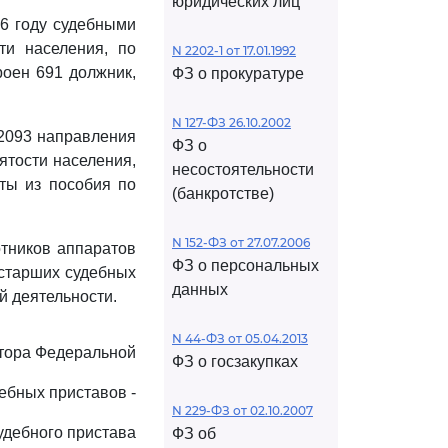
юридических лиц
6 году судебными
ти населения, по
N 2202-1 от 17.01.1992
роен 691 должник,
ФЗ о прокуратуре
N 127-ФЗ 26.10.2002
2093 направления
ФЗ о
ятости населения,
несостоятельности
ты из пособия по
(банкротстве)
N 152-ФЗ от 27.07.2006
тников аппаратов
ФЗ о персональных
 старших судебных
данных
й деятельности.
N 44-ФЗ от 05.04.2013
ктора Федеральной
ФЗ о госзакупках
ебных приставов -
N 229-ФЗ от 02.10.2007
удебного пристава
ФЗ об