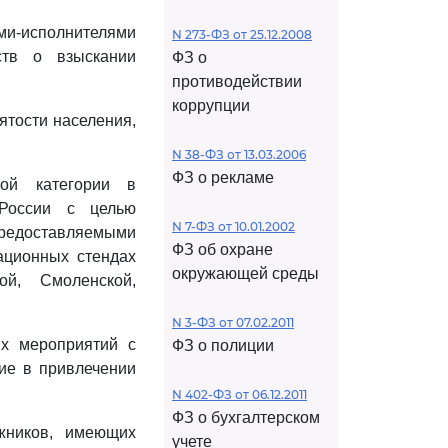
и-исполнителями
N 273-ФЗ от 25.12.2008
ств о взыскании
ФЗ о
противодействии
коррупции
ятости населения,
N 38-ФЗ от 13.03.2006
ФЗ о рекламе
ной категории в
 России с целью
N 7-ФЗ от 10.01.2002
редоставляемыми
ФЗ об охране
ационных стендах
окружающей среды
й, Смоленской,
N 3-ФЗ от 07.02.2011
х мероприятий с
ФЗ о полиции
ние в привлечении
N 402-ФЗ от 06.12.2011
ФЗ о бухгалтерском
жников, имеющих
учете