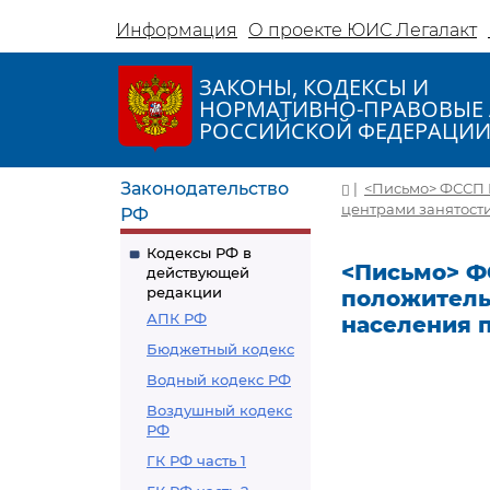
Информация
О проекте ЮИС Легалакт
ЗАКОНЫ, КОДЕКСЫ И
НОРМАТИВНО-ПРАВОВЫЕ 
РОССИЙСКОЙ ФЕДЕРАЦИ
Законодательство
|
<Письмо> ФССП Р
центрами занятост
РФ
Кодексы РФ в
<Письмо> ФС
действующей
редакции
положитель
АПК РФ
населения 
Бюджетный кодекс
Водный кодекс РФ
Воздушный кодекс
РФ
ГК РФ часть 1