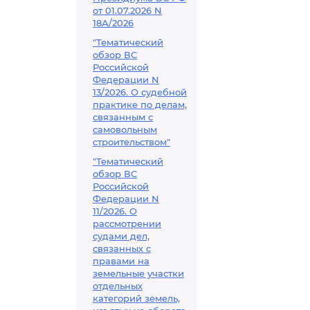
от 01.07.2026 N
18А/2026
"Тематический
обзор ВС
Российской
Федерации N
13/2026. О судебной
практике по делам,
связанным с
самовольным
строительством"
"Тематический
обзор ВС
Российской
Федерации N
11/2026. О
рассмотрении
судами дел,
связанных с
правами на
земельные участки
отдельных
категорий земель,