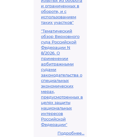
изъятых из оборота
и ограниченных в
обороте, и с
использованием
таких участков"
"Тематический
обзор Верховного
суда Российской
Федерации N
8/2026. О
применении
арбитражными
судами
законодательства о
специальных
экономических
мерах,
предусмотренных в
целях защиты
национальных
интересов
Российской
Федерации"
Подробнее...