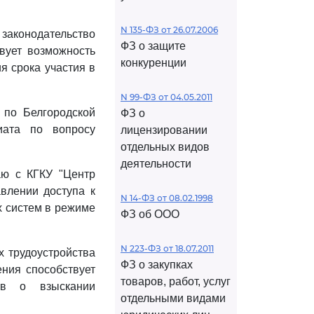
N 135-ФЗ от 26.07.2006
аконодательство
ФЗ о защите
вует возможность
конкуренции
я срока участия в
N 99-ФЗ от 04.05.2011
 по Белгородской
ФЗ о
иата по вопросу
лицензировании
отдельных видов
деятельности
аю с КГКУ "Центр
авлении доступа к
N 14-ФЗ от 08.02.1998
х систем в режиме
ФЗ об ООО
N 223-ФЗ от 18.07.2011
 трудоустройства
ФЗ о закупках
ния способствует
товаров, работ, услуг
тв о взыскании
отдельными видами