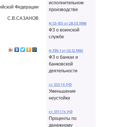
исполнительном
ийской Федерации
производстве
С.В.САЗАНОВ
N 53-ФЗ от 28.03.1998
ФЗ о воинской
службе
N 395-1 от 02.12.1990
ФЗ о банках и
банковской
деятельности
ст. 333 ГК РФ
Уменьшение
неустойки
ст. 317.1 ГК РФ
Проценты по
денежному