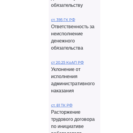
обязательству
ст. 395 ГК РФ
Ответственность за
неисполнение
денежного
обязательства
ст 20.25 КоАП РФ
Уклонение от
исполнения
административного
наказания
ст. 81 ТК РФ
Расторжение
трудового договора
по инициативе