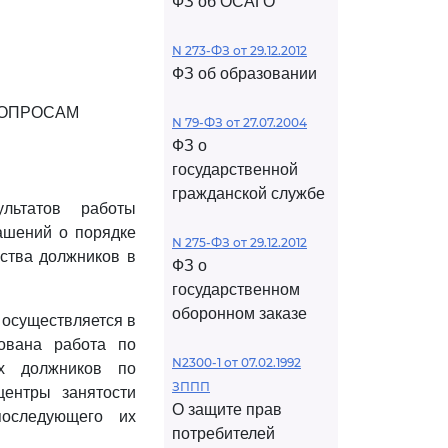
ФЗ об ОСАГО
N 273-ФЗ от 29.12.2012
ФЗ об образовании
ВОПРОСАМ
N 79-ФЗ от 27.07.2004
ФЗ о
государственной
гражданской службе
льтатов работы
ашений о порядке
N 275-ФЗ от 29.12.2012
йства должников в
ФЗ о
государственном
оборонном заказе
 осуществляется в
ована работа по
N2300-1 от 07.02.1992
ых должников по
ЗППП
ентры занятости
О защите прав
последующего их
потребителей