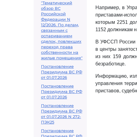
"Тематический
Например, в Упр
обзор ВС
Российской
приставами-испо
Федерации N
которым 2251 дол
12/2026. По делам,
1152 должникам н
связанным с
оспариванием
сделок, повлекших
В УФССП России 
переход права
в центры занятос
собственности на
из них 159 долж
жилые помещения"
безработице.
Постановление
Президиума ВС РФ
Информацию, изл
от 01.07.2026
управления терри
Постановление
приставов, судеб
Президиума ВС РФ
от 01.07.2026
Постановление
Президиума ВС РФ
от 01.07.2026 N 272-
ПЭК25
Постановление
Президиума ВС РФ