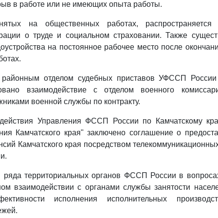
ыв в работе или не имеющих опыта работы.
нятых на общественных работах, распространяется з
рации о труде и социальном страховании. Также сущест
оустройства на постоянное рабочее место после окончани
ботах.
 районным отделом судебных приставов УФССП России
зовано взаимодействие с отделом военного комиссар
никами военной службы по контракту.
действия Управления ФССП России по Камчатскому кр
ния Камчатского края" заключено соглашение о предост
нсий Камчатского края посредством телекоммуникационны
и.
я ряда территориальных органов ФССП России в вопросах
ном взаимодействии с органами службы занятости населе
ективности исполнения исполнительных производс
ежей.