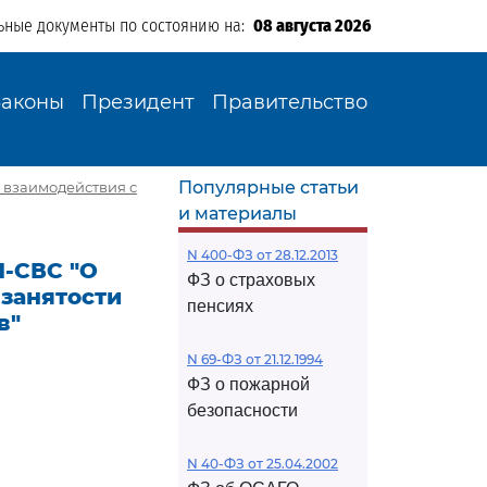
ьные документы по состоянию на:
08 августа 2026
Законы
Президент
Правительство
Популярные статьи
е взаимодействия с
и материалы
N 400-ФЗ от 28.12.2013
1-СВС "О
ФЗ о страховых
занятости
пенсиях
в"
N 69-ФЗ от 21.12.1994
ФЗ о пожарной
безопасности
N 40-ФЗ от 25.04.2002