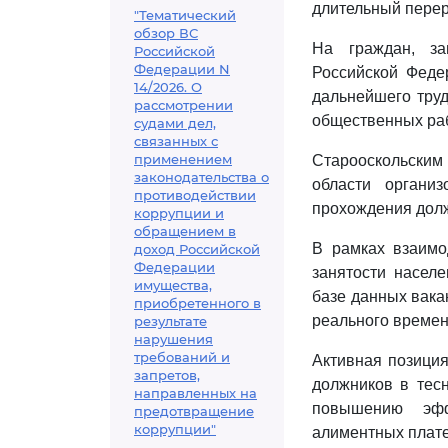
длительный перер
"Тематический
обзор ВС
На граждан, за
Российской
Федерации N
Российской Феде
14/2026. О
дальнейшего труд
рассмотрении
общественных ра
судами дел,
связанных с
применением
Старооскольским
законодательства о
области органи
противодействии
прохождения долж
коррупции и
обращением в
В рамках взаимо
доход Российской
Федерации
занятости населе
имущества,
базе данных вака
приобретенного в
реального времен
результате
нарушения
требований и
Активная позици
запретов,
должников в тес
направленных на
повышению эфф
предотвращение
коррупции"
алиментных плат