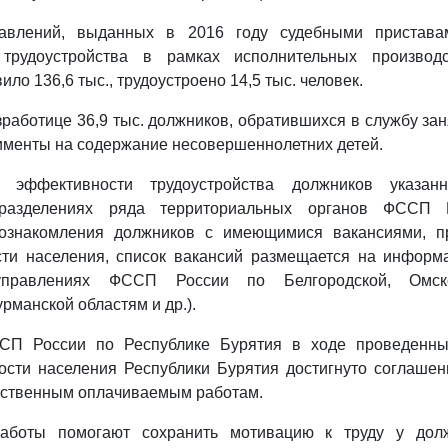
равлений, выданных в 2016 году судебными приставам
трудоустройства в рамках исполнительных производ
ило 136,6 тыс., трудоустроено 14,5 тыс. человек.
зработице 36,9 тыс. должников, обратившихся в службу зан
именты на содержание несовершеннолетних детей.
эффективности трудоустройства должников указан
дразделениях ряда территориальных органов ФССП
 ознакомления должников с имеющимися вакансиями, п
сти населения, список вакансий размещается на информ
управлениях ФССП России по Белгородской, Омско
рманской областям и др.).
СП России по Республике Бурятия в ходе проведенны
ости населения Республики Бурятия достигнуто соглаше
ественным оплачиваемым работам.
аботы помогают сохранить мотивацию к труду у дол