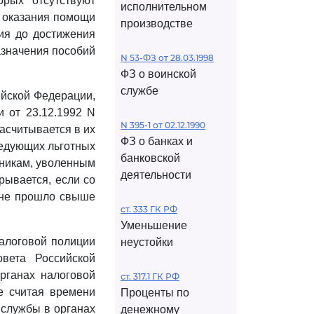
орых отсутствуют
исполнительном
и оказания помощи
производстве
ния до достижения
азначения пособий
N 53-ФЗ от 28.03.1998
ФЗ о воинской
службе
ийской Федерации,
 от 23.12.1992 N
N 395-1 от 02.12.1990
асчитывается в их
ФЗ о банках и
ледующих льготных
банковской
дникам, уволенным
деятельности
рывается, если со
, не прошло свыше
ст. 333 ГК РФ
Уменьшение
алоговой полиции
неустойки
вета Российской
рганах налоговой
ст. 317.1 ГК РФ
е считая времени
Проценты по
 службы в органах
денежному