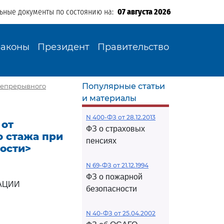
льные документы по состоянию на:
07 августа 2026
Законы
Президент
Правительство
Популярные статьи
и непрерывного
и материалы
N 400-ФЗ от 28.12.2013
 от
ФЗ о страховых
о стажа при
пенсиях
ости>
N 69-ФЗ от 21.12.1994
ФЗ о пожарной
АЦИИ
безопасности
N 40-ФЗ от 25.04.2002