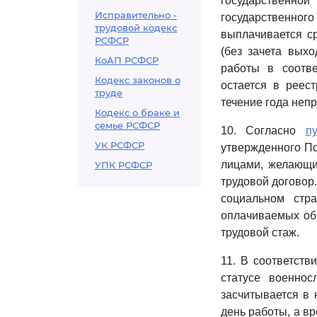
государственной
Исправительно -
государственн
трудовой кодекс
выплачивается с
РСФСР
(без зачета вых
КоАП РСФСР
работы в соотв
Кодекс законов о
остается в реес
труде
течение года неп
Кодекс о браке и
семье РСФСР
10. Согласно
п
УК РСФСР
утвержденного По
лицами, желающи
УПК РСФСР
трудовой договор
социальном стр
оплачиваемых общ
трудовой стаж.
11. В соответстви
статусе военно
засчитывается в 
день работы, а в