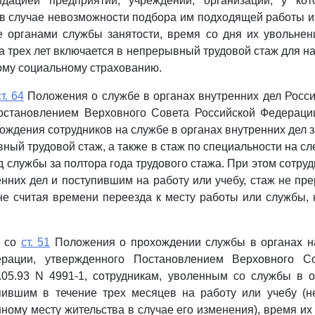
дацией предприятий, учреждений, организаций, у кот
в случае невозможности подбора им подходящей работы 
е органами службы занятости, время со дня их увольне
а трех лет включается в непрерывный трудовой стаж для н
ому социальному страхованию.
ст. 64
Положения о службе в органах внутренних дел Росс
остановлением Верховного Совета Российской Федерации
ождения сотрудников на службе в органах внутренних дел з
ный трудовой стаж, а также в стаж по специальности на с
д службы за полтора года трудового стажа. При этом сотру
енних дел и поступившим на работу или учебу, стаж не пре
не считая времени переезда к месту работы или службы
и со
ст. 51
Положения о прохождении службы в органах н
ерации, утвержденного Постановлением Верховного Со
.05.93 N 4991-1, сотрудникам, уволенным со службы в о
пившим в течение трех месяцев на работу или учебу (н
нному месту жительства в случае его изменения), время их