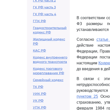
ГК РФ часть 2
ГК РФ часть 3
ГК РФ часть 4
В соответствии с
ГПК РФ
ФЗ размеры по
Градостроительный
устанавливаются
кодекс РФ
Жилищный кодекс
Согласно
статье
РФ
действие наст
КАС РФ
Федерации, Прав
Федерации поста
Кодекс внутреннего
водного транспорта
настоящим
Кодек
Кодекс торгового
до введения в де
мореплавания РФ
В связи с эти
Семейный кодекс
нетрудоспособ
ТК РФ
руководствуются
УИК РФ
пунктом 25
Основ
УК РФ
страхованию, у
УПК РФ
февраля 1984 го