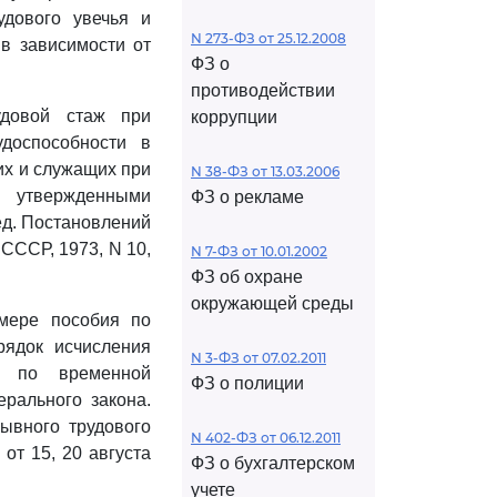
удового увечья и
N 273-ФЗ от 25.12.2008
в зависимости от
ФЗ о
противодействии
довой стаж при
коррупции
доспособности в
их и служащих при
N 38-ФЗ от 13.03.2006
, утвержденными
ФЗ о рекламе
ед. Постановлений
 СССР, 1973, N 10,
N 7-ФЗ от 10.01.2002
ФЗ об охране
окружающей среды
мере пособия по
рядок исчисления
N 3-ФЗ от 07.02.2011
й по временной
ФЗ о полиции
рального закона.
ывного трудового
N 402-ФЗ от 06.12.2011
от 15, 20 августа
ФЗ о бухгалтерском
учете