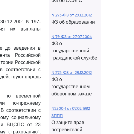
ФЗ об ОСАГО
N 273-ФЗ от 29.12.2012
30.12.2001 N 197-
ФЗ об образовании
вия их выплаты
N 79-ФЗ от 27.07.2004
ФЗ о
е до введения в
государственной
нта Российской
гражданской службе
тории Российской
в соответствии с
N 275-ФЗ от 29.12.2012
 действуют впредь
ФЗ о
государственном
оборонном заказе
й по временной
ли по-прежнему
N2300-1 от 07.02.1992
В соответствии с
ЗППП
ному социальному
О защите прав
Р и ВЦСПС от 23
потребителей
му страхованию",