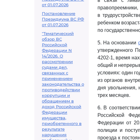
в связи с ликви
от 01.07.2026
правопреемники, 
Постановление
в трудоустройств
Президиума ВС РФ
ребенком возраст
от 01.07.2026
по государственн
"Тематический
обзор ВС
5. На основании
Российской
утвержденного П
Федерации N
14/2026. О
4202-1, время нах
рассмотрении
общий и непрерыв
судами дел,
условиях: один го
связанных с
применением
из органов внутр
законодательства о
дня увольнения, 
противодействии
трех месяцев.
коррупции и
обращением в
доход Российской
6. В соответстви
Федерации
Российской Фед
имущества,
Федерации от 20
приобретенного в
результате
полиции и посту
нарушения
проезда к постоя