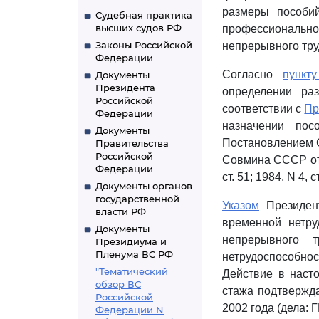
размеры пособий
Судебная практика
высших судов РФ
профессионально
Законы Российской
непрерывного тру
Федерации
Согласно
пункт
Документы
Президента
определении ра
Российской
соответствии с
Пр
Федерации
назначении пос
Документы
Постановлением С
Правительства
Российской
Совмина СССР от 2
Федерации
ст. 51; 1984, N 4, с
Документы органов
государственной
Указом
Президент
власти РФ
временной нетру
Документы
непрерывного 
Президиума и
Пленума ВС РФ
нетрудоспособно
"Тематический
Действие в нас
обзор ВС
стажа подтвержда
Российской
2002 года (дела: 
Федерации N