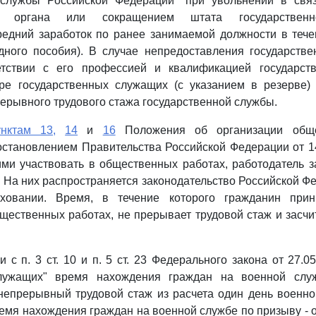
 службы Российской Федерации" при увольнении в свя
ого органа или сокращением штата государствен
редний заработок по ранее занимаемой должности в тече
одного пособия). В случае непредоставления государств
етствии с его профессией и квалификацией государст
тре государственных служащих (с указанием в резерве)
рерывного трудового стажа государственной службы.
унктам 13,
14
и
16
Положения об организации обще
становлением Правительства Российской Федерации от 14
ми участвовать в общественных работах, работодатель з
. На них распространяется законодательство Российской Фе
аховании. Время, в течение которого гражданин прин
ественных работах, не прерывает трудовой стаж и засч
и с п. 3 ст. 10 и п. 5 ст. 23 Федерального закона от 27.
служащих" время нахождения граждан на военной служ
непрерывный трудовой стаж из расчета один день военн
ремя нахождения граждан на военной службе по призыву - 