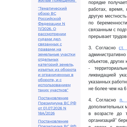
жилые помещения"
порядке получае
"Тематический
работах, время,
обзор ВС
другую местность
Российской
по беременност
Федерации N
11/2026. О
связанным с подг
рассмотрении
прерывает трудов
судами дел,
связанных с
3. Согласно
ст.
правами на
земельные участки
административно
отдельных
объектов, других
категорий земель,
- территориаль
изъятых из оборота
и ограниченных в
ликвидацией ук
обороте, и с
указанных работн
использованием
не более чем на 6
таких участков"
Постановление
4. Согласно
п. 
Президиума ВС РФ
дополнительных 
от 01.07.2026 N
18А/2026
в возрасте до т
организаций" бер
Постановление
Президиума ВС РФ