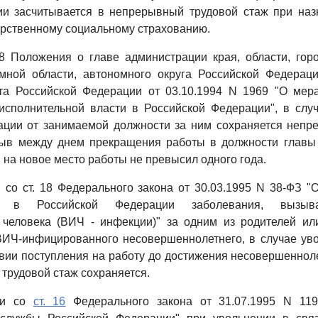
ии засчитывается в непрерывный трудовой стаж при наз
арственному социальному страхованию.
.8 Положения о главе администрации края, области, го
омной области, автономного округа Российской Федераци
та Российской Федерации от 03.10.1994 N 1969 "О мер
исполнительной власти в Российской Федерации", в слу
ации от занимаемой должности за ним сохраняется непр
рыв между днем прекращения работы в должности главы
 на новое место работы не превысил одного года.
и со ст. 18 Федерального закона от 30.03.1995 N 38-ФЗ 
ия в Российской Федерации заболевания, вызыв
человека (ВИЧ - инфекции)" за одним из родителей и
ВИЧ-инфицированного несовершеннолетнего, в случае уво
овии поступления на работу до достижения несовершеннол
 трудовой стаж сохраняется.
вии со
ст. 16
Федерального закона от 31.07.1995 N 119