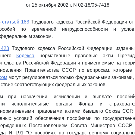
от 25 октября 2002 г. N 02-18/05-7418
о
статьей 183
Трудового кодекса Российской Федерации от 
собий по временной нетрудоспособности и усло
 федеральным законом.
 423
Трудового кодекса Российской Федерации изданны
оящего
Кодекса
нормативные правовые акты Президе
ительства Российской Федерации и применяемые на терри
новления Правительства СССР по вопросам, которые 
сом
могут регулироваться только федеральными законами,
йствие соответствующих федеральных законов.
м при назначении, исчислении и выплате пособи
ности исполнительные органы Фонда и страховате
 нормативными правовыми актами бывшего Союза ССР. 
ных условий обеспечения пособиями по государствен
твержденных Постановлением Совета Министров ССС
да N 191 "О пособиях по государственному социально