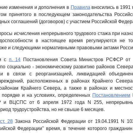
ние изменения и дополнения в
Правила
вносились в 1991 г
етом принятого в последующем законодательства Российс
ных соглашений (договоров) с участием Российской Федер
опросы исчисления непрерывного трудового стажа при назн
доспособности в настоящее время регулируются не т
кже и следующими нормативными правовыми актами Росси
ии с
п. 14
Постановления Совета Министров РСФСР от 0
по социально - экономическому развитию районов Севера
и в связи с реорганизацией, ликвидацией объединени
чреждений, расположенных в районах Крайнего Севера
районам Крайнего Севера, а также в районах и местност
 порядке и на условиях, определенных
Постановлением
 и ВЦСПС от 6 апреля 1972 года N 255, непрерывны
ериод трудоустройства, но не свыше 6 месяцев.
2
ст. 28
Закона Российской Федерации от 19.04.1991 N 103
ийской Федерации" время, в течение которого граждани