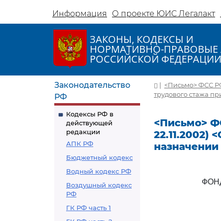
Информация
О проекте ЮИС Легалакт
ЗАКОНЫ, КОДЕКСЫ И
НОРМАТИВНО-ПРАВОВЫЕ 
РОССИЙСКОЙ ФЕДЕРАЦИ
Законодательство
|
<Письмо> ФСС РФ 
трудового стажа п
РФ
Кодексы РФ в
<Письмо> ФСС
действующей
редакции
22.11.2002)
АПК РФ
назначении
Бюджетный кодекс
Водный кодекс РФ
ФОН
Воздушный кодекс
РФ
ГК РФ часть 1