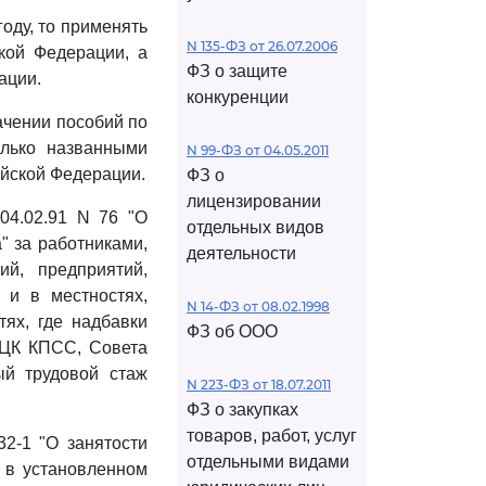
оду, то применять
N 135-ФЗ от 26.07.2006
кой Федерации, а
ФЗ о защите
ации.
конкуренции
ачении пособий по
олько названными
N 99-ФЗ от 04.05.2011
йской Федерации.
ФЗ о
лицензировании
4.02.91 N 76 "О
отдельных видов
" за работниками,
деятельности
й, предприятий,
 и в местностях,
N 14-ФЗ от 08.02.1998
ях, где надбавки
ФЗ об ООО
ЦК КПСС, Совета
й трудовой стаж
N 223-ФЗ от 18.07.2011
ФЗ о закупках
товаров, работ, услуг
2-1 "О занятости
отдельными видами
н в установленном