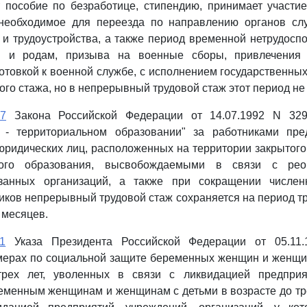
т пособие по безработице, стипендию, принимает участи
 необходимое для переезда по направлению органов сл
 и трудоустройства, а также период временной нетрудоспо
и и родам, призыва на военные сборы, привлечения 
отовкой к военной службе, с исполнением государственных
ого стажа, но в непрерывный трудовой стаж этот период не
 7
Закона Российской Федерации от 14.07.1992 N 329
 - территориальном образовании" за работниками пре
 юридических лиц, расположенных на территории закрытог
ного образования, высвобождаемыми в связи с рео
азанных организаций, а также при сокращении числен
иков непрерывный трудовой стаж сохраняется на период тр
 месяцев.
1
Указа Президента Российской Федерации от 05.11
мерах по социальной защите беременных женщин и женщи
рех лет, уволенных в связи с ликвидацией предприя
еменным женщинам и женщинам с детьми в возрасте до тр