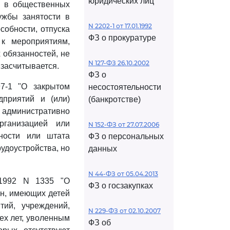
юридических лиц
е в общественных
ужбы занятости в
N 2202-1 от 17.01.1992
собности, отпуска
ФЗ о прокуратуре
к мероприятиям,
 обязанностей, не
N 127-ФЗ 26.10.2002
 засчитывается.
ФЗ о
7-1 "О закрытом
несостоятельности
дприятий и (или)
(банкротстве)
о административно
рганизацией или
N 152-ФЗ от 27.07.2006
ности или штата
ФЗ о персональных
удоустройства, но
данных
N 44-ФЗ от 05.04.2013
.1992 N 1335 "О
ФЗ о госзакупках
н, имеющих детей
тий, учреждений,
N 229-ФЗ от 02.10.2007
ех лет, уволенным
ФЗ об