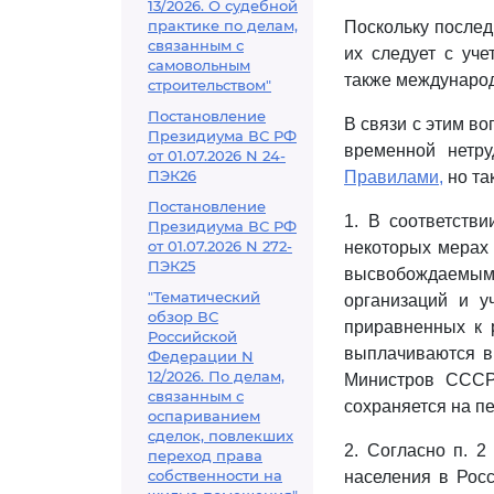
13/2026. О судебной
практике по делам,
Поскольку послед
связанным с
их следует с уч
самовольным
также международ
строительством"
Постановление
В связи с этим в
Президиума ВС РФ
временной нетру
от 01.07.2026 N 24-
ПЭК26
Правилами,
но та
Постановление
1. В соответств
Президиума ВС РФ
от 01.07.2026 N 272-
некоторых мерах 
ПЭК25
высвобождаемым
"Тематический
организаций и у
обзор ВС
приравненных к 
Российской
выплачиваются в
Федерации N
12/2026. По делам,
Министров СССР
связанным с
сохраняется на п
оспариванием
сделок, повлекших
2. Согласно п. 
переход права
собственности на
населения в Росс