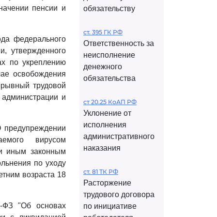
начении пенсии и
обязательству
ст. 395 ГК РФ
рода федерального
Ответственность за
и, утвержденного
неисполнение
ах по укреплению
денежного
чае освобождения
обязательства
ерывный трудовой
 администрации и
ст 20.25 КоАП РФ
Уклонение от
исполнения
"О предупреждении
административного
аемого вирусом
наказания
ли иным законным
льнения по уходу
ст. 81 ТК РФ
етним возраста 18
Расторжение
трудового договора
-ФЗ "Об основах
по инициативе