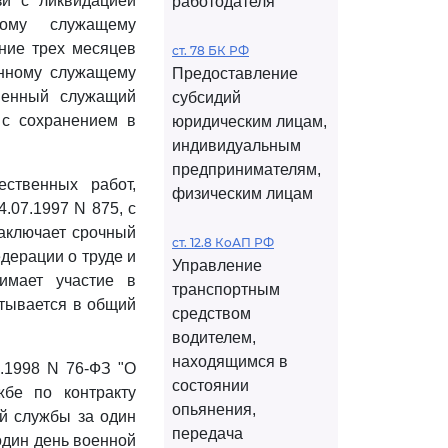
зи с ликвидацией
работодателя
ному служащему
ние трех месяцев
ст. 78 БК РФ
енному служащему
Предоставление
венный служащий
субсидий
 с сохранением в
юридическим лицам,
индивидуальным
предпринимателям,
ственных работ,
физическим лицам
.07.1997 N 875, с
аключает срочный
ст. 12.8 КоАП РФ
дерации о труде и
Управление
имает участие в
транспортным
итывается в общий
средством
водителем,
находящимся в
05.1998 N 76-ФЗ "О
состоянии
бе по контракту
опьянения,
ой службы за один
передача
один день военной