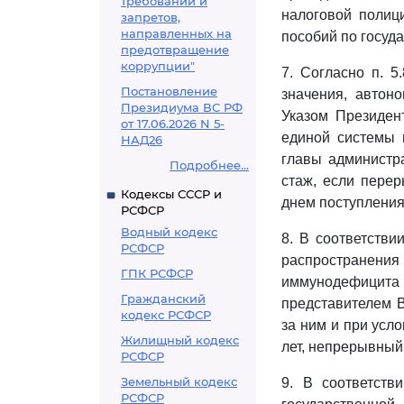
требований и
налоговой полиц
запретов,
направленных на
пособий по госуд
предотвращение
коррупции"
7. Согласно п. 5
Постановление
значения, автон
Президиума ВС РФ
Указом Президен
от 17.06.2026 N 5-
единой системы 
НАД26
главы администр
Подробнее...
стаж, если пере
Кодексы СССР и
днем поступления
РСФСР
Водный кодекс
8. В соответстви
РСФСР
распространен
ГПК РСФСР
иммунодефицита 
Гражданский
представителем 
кодекс РСФСР
за ним и при усл
Жилищный кодекс
лет, непрерывный
РСФСР
Земельный кодекс
9. В соответст
РСФСР