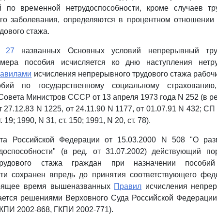
 по временной нетрудоспособности, кроме случаев тр
го заболевания, определяются в процентном отношении 
дового стажа.
у 27
названных Основных условий непрерывный тру
змера пособия исчисляется ко дню наступления нетру
авилами
исчисления непрерывного трудового стажа рабоч
обий по государственному социальному страхованию
овета Министров СССР от 13 апреля 1973 года N 252 (в р
7.12.83 N 1225, от 24.11.90 N 1177, от 01.07.91 N 432; СП
т. 19; 1990, N 31, ст. 150; 1991, N 20, ст. 78).
а Российской Федерации от 15.03.2000 N 508 "О раз
доспособности" (в ред. от 31.07.2002) действующий по
трудового стажа граждан при назначении пособи
сти сохранен впредь до принятия соответствующего феде
тоящее время вышеназванных
Правил
исчисления непрер
ется решениями Верховного Суда Российской Федерации 
ГКПИ 2002-868, ГКПИ 2002-771).