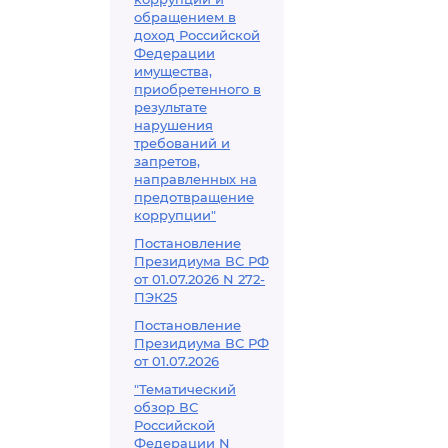
обращением в
доход Российской
Федерации
имущества,
приобретенного в
результате
нарушения
требований и
запретов,
направленных на
предотвращение
коррупции"
Постановление
Президиума ВС РФ
от 01.07.2026 N 272-
ПЭК25
Постановление
Президиума ВС РФ
от 01.07.2026
"Тематический
обзор ВС
Российской
Федерации N