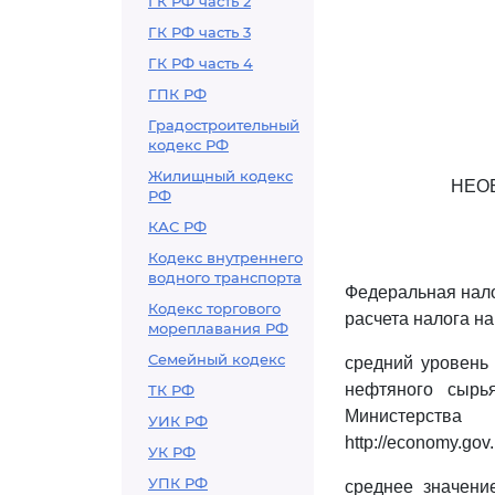
ГК РФ часть 2
ГК РФ часть 3
ГК РФ часть 4
ГПК РФ
Градостроительный
кодекс РФ
Жилищный кодекс
НЕО
РФ
КАС РФ
Кодекс внутреннего
водного транспорта
Федеральная нало
Кодекс торгового
расчета налога н
мореплавания РФ
Семейный кодекс
средний уровень
нефтяного сырь
ТК РФ
Министерст
УИК РФ
http://economy.gov.
УК РФ
УПК РФ
среднее значени