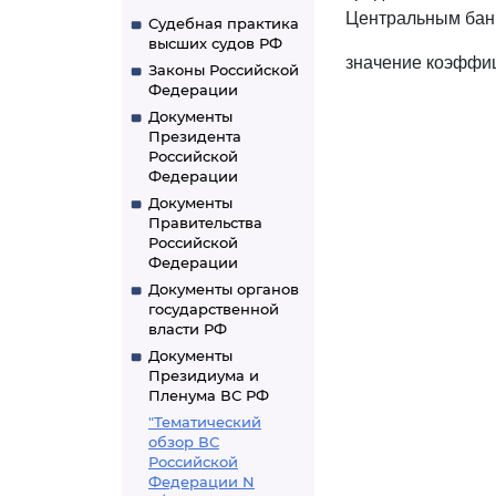
Центральным банк
Судебная практика
высших судов РФ
значение коэффиц
Законы Российской
Федерации
Документы
Президента
Российской
Федерации
Документы
Правительства
Российской
Федерации
Документы органов
государственной
власти РФ
Документы
Президиума и
Пленума ВС РФ
"Тематический
обзор ВС
Российской
Федерации N