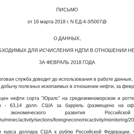
ПИСЬМО
от 16 марта 2018 г. N ЕД-4-3/5007@
О ДАННЫХ,
БХОДИМЫХ ДЛЯ ИСЧИСЛЕНИЯ НДПИ В ОТНОШЕНИИ НЕ
ЗА ФЕВРАЛЬ 2018 ГОДА
говая служба доводит до использования в работе данные
а добычу полезных ископаемых в отношении нефти, за февр
 цен нефти сорта "Юралс" на средиземноморском и ротт
я - 63,14 долл. США за баррель (размещено на оф
ва экономического развития Российско
ru/minec/activity/sections/foreigneconomicactivity/monitoring/
е курса доллара США к рублю Российской Федерации, 