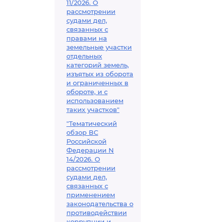
11/2026. О
рассмотрении
судами дел,
связанных с
правами на
земельные участки
отдельных
категорий земель,
изъятых из оборота
и ограниченных в
обороте, и с
использованием
таких участков"
"Тематический
обзор ВС
Российской
Федерации N
14/2026. О
рассмотрении
судами дел,
связанных с
применением
законодательства о
противодействии
коррупции и