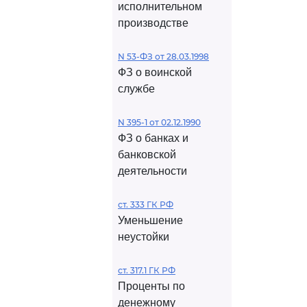
исполнительном
производстве
N 53-ФЗ от 28.03.1998
ФЗ о воинской
службе
N 395-1 от 02.12.1990
ФЗ о банках и
банковской
деятельности
ст. 333 ГК РФ
Уменьшение
неустойки
ст. 317.1 ГК РФ
Проценты по
денежному