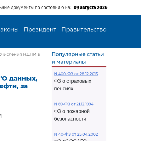
ьные документы по состоянию на:
09 августа 2026
Законы
Президент
Правительство
Популярные статьи
 исчисления НДПИ в
и материалы
N 400-ФЗ от 28.12.2013
"О данных,
ФЗ о страховых
фти, за
пенсиях
N 69-ФЗ от 21.12.1994
ФЗ о пожарной
И
безопасности
N 40-ФЗ от 25.04.2002