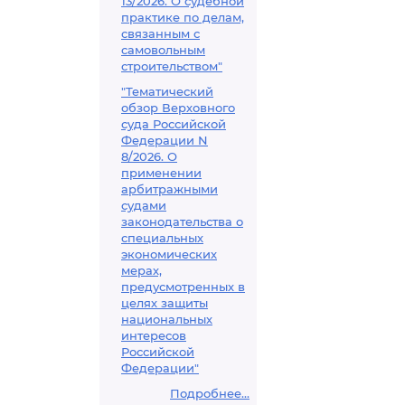
13/2026. О судебной
практике по делам,
связанным с
самовольным
строительством"
"Тематический
обзор Верховного
суда Российской
Федерации N
8/2026. О
применении
арбитражными
судами
законодательства о
специальных
экономических
мерах,
предусмотренных в
целях защиты
национальных
интересов
Российской
Федерации"
Подробнее...