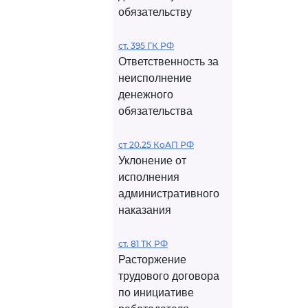
обязательству
ст. 395 ГК РФ
Ответственность за
неисполнение
денежного
обязательства
ст 20.25 КоАП РФ
Уклонение от
исполнения
административного
наказания
ст. 81 ТК РФ
Расторжение
трудового договора
по инициативе