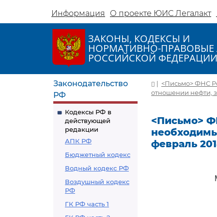
Информация
О проекте ЮИС Легалакт
ЗАКОНЫ, КОДЕКСЫ И
НОРМАТИВНО-ПРАВОВЫЕ 
РОССИЙСКОЙ ФЕДЕРАЦИ
Законодательство
|
<Письмо> ФНС Ро
отношении нефти, з
РФ
Кодексы РФ в
<Письмо> ФН
действующей
редакции
необходимы
АПК РФ
февраль 201
Бюджетный кодекс
Водный кодекс РФ
Воздушный кодекс
РФ
ГК РФ часть 1