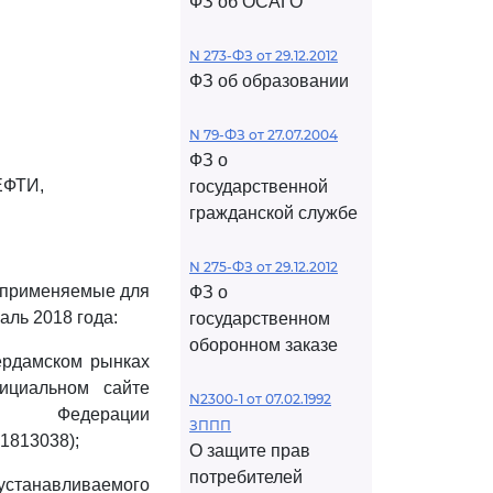
ФЗ об ОСАГО
N 273-ФЗ от 29.12.2012
ФЗ об образовании
N 79-ФЗ от 27.07.2004
ФЗ о
ФТИ,
государственной
гражданской службе
N 275-ФЗ от 29.12.2012
, применяемые для
ФЗ о
аль 2018 года:
государственном
оборонном заказе
ердамском рынках
ициальном сайте
N2300-1 от 07.02.1992
й Федерации
ЗППП
201813038);
О защите прав
потребителей
устанавливаемого