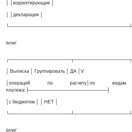
│ │корректирующие │
│ │декларации │
└─────────────────────────────────────
/или/
┌───────────────────┬─────────────────
│ Выписка │ Группировать │ ДА │V
│операций по расчету│по видам
платежа:├────────────────────────┤
│с бюджетом │ │ НЕТ │
└───────────────────┴─────────────────
/или/