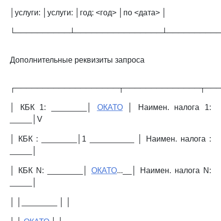
│услуги: │услуги: │год: <год> │по <дата> │
└──────────┴────────────────┴─────────
Дополнительные реквизиты запроса
┌───────────────────┬──────────────┬──
│ КБК 1: ________│
ОКАТО
│ Наимен. налога 1:
_____│V
│ КБК : ________│1 __________ │ Наимен. налога :
_____│
│ КБК N: ________│
ОКАТО
...__│ Наимен. налога N:
_____│
│ │________ │ │