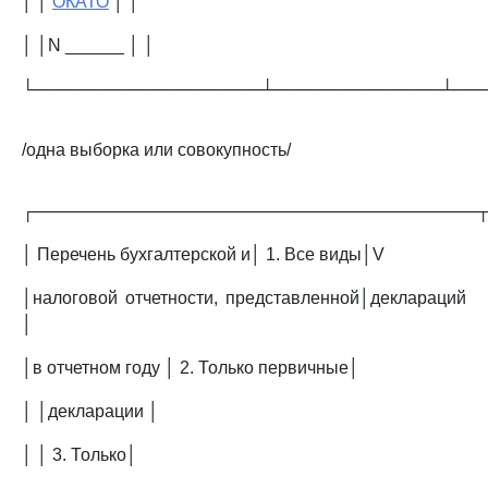
│ │
ОКАТО
│ │
│ │N ______ │ │
└───────────────────┴──────────────┴──
/одна выборка или совокупность/
┌─────────────────────────────────────
│ Перечень бухгалтерской и│ 1. Все виды│V
│налоговой отчетности, представленной│деклараций
│
│в отчетном году │ 2. Только первичные│
│ │декларации │
│ │ 3. Только│