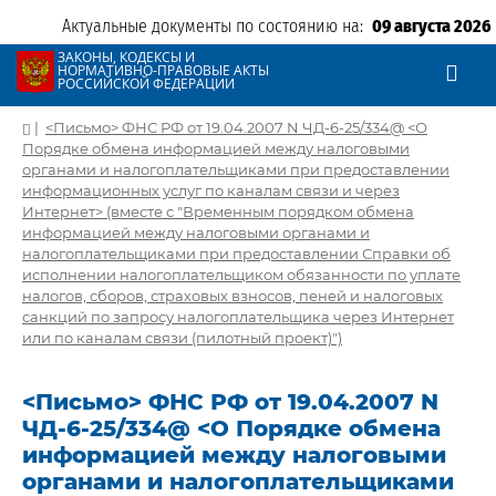
Актуальные документы по состоянию на:
09 августа 2026
ЗАКОНЫ, КОДЕКСЫ И
НОРМАТИВНО-ПРАВОВЫЕ АКТЫ
РОССИЙСКОЙ ФЕДЕРАЦИИ
|
<Письмо> ФНС РФ от 19.04.2007 N ЧД-6-25/334@ <О
Порядке обмена информацией между налоговыми
органами и налогоплательщиками при предоставлении
информационных услуг по каналам связи и через
Интернет> (вместе с "Временным порядком обмена
информацией между налоговыми органами и
налогоплательщиками при предоставлении Справки об
исполнении налогоплательщиком обязанности по уплате
налогов, сборов, страховых взносов, пеней и налоговых
санкций по запросу налогоплательщика через Интернет
или по каналам связи (пилотный проект)")
<Письмо> ФНС РФ от 19.04.2007 N
ЧД-6-25/334@ <О Порядке обмена
информацией между налоговыми
органами и налогоплательщиками