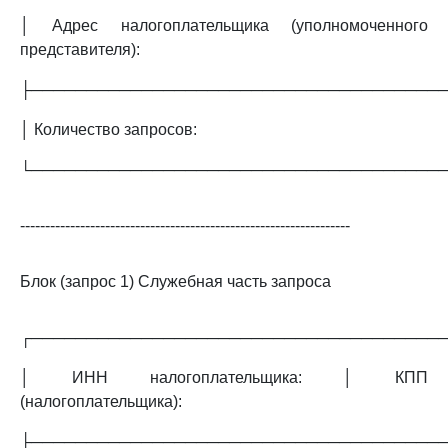
│ Адрес налогоплательщика (уполномоченного
представителя):
├─────────────────────────────────────
│ Количество запросов:
└─────────────────────────────────────
------------------------------------------------------------------
Блок (запрос 1) Служебная часть запроса
┌─────────────────────────────────────
│ ИНН налогоплательщика: │ КПП
(налогоплательщика):
├─────────────────────────────────────