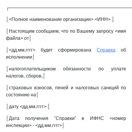
┌─────────────────────────────────────
│<Полное наименование организации> <ИНН> │
│Настоящим сообщаем, что по Вашему запросу <имя
файла> от│
│<дд.мм.гггг> будет сформирована
Справка
об
исполнении│
│налогоплательщиком обязанности по уплате
налогов, сборов,│
│страховых взносов, пеней и налоговых санкций по
состоянию на│
│дату <дд.мм.гггг> │
│Дата получения "Справки" в ИФНС <номер
инспекции> - <дд.мм.гггг>│