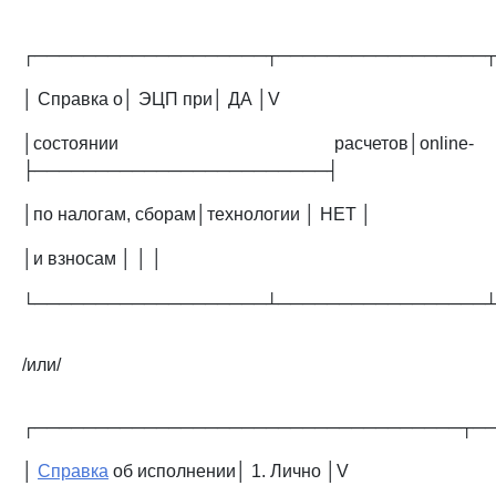
┌───────────────────┬─────────────────
│ Справка о│ ЭЦП при│ ДА │V
│состоянии расчетов│online-
├────────────────────────┤
│по налогам, сборам│технологии │ НЕТ │
│и взносам │ │ │
└───────────────────┴─────────────────
/или/
┌───────────────────────────────────┬─
│
Справка
об исполнении│ 1. Лично │V