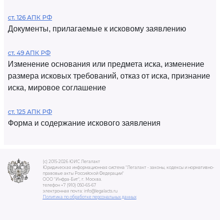
ст. 126 АПК РФ
Документы, прилагаемые к исковому заявлению
ст. 49 АПК РФ
Изменение основания или предмета иска, изменение
размера исковых требований, отказ от иска, признание
иска, мировое соглашение
ст. 125 АПК РФ
Форма и содержание искового заявления
(c) 2015-2026 ЮИС Легалакт
Юридическая информационная система "Легалакт - законы, кодексы и нормативно-
правовые акты Российской Федерации"
ООО "Инфра-Бит", г. Москва.
телефон +7 (910) 050-65-67
электронная почта: info@legalacts.ru
Политика по обработке персональных данных