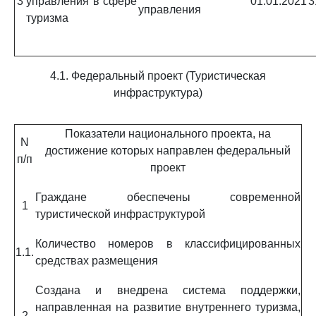
3
управления в сфере
01.01.2021
3
управления
туризма
4.1. Федеральный проект (Туристическая
инфраструктура)
Показатели национального проекта, на
N
достижение которых направлен федеральный
п/п
проект
Граждане обеспечены современной
1
туристической инфраструктурой
Количество номеров в классифицированных
1.1.
средствах размещения
Создана и внедрена система поддержки,
направленная на развитие внутреннего туризма,
2