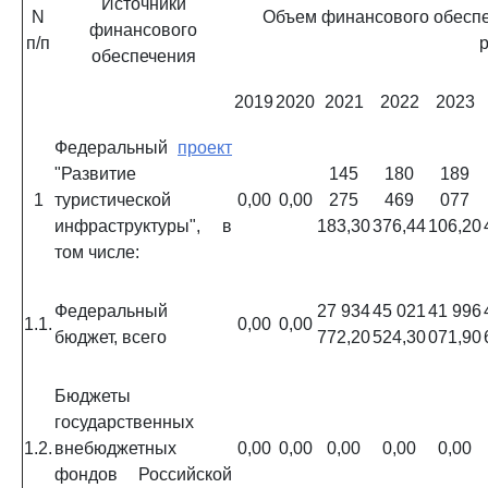
Источники
N
Объем финансового обеспеч
финансового
п/п
р
обеспечения
2019
2020
2021
2022
2023
Федеральный
проект
"Развитие
145
180
189
1
туристической
0,00
0,00
275
469
077
инфраструктуры", в
183,30
376,44
106,20
том числе:
Федеральный
27 934
45 021
41 996
1.1.
0,00
0,00
бюджет, всего
772,20
524,30
071,90
Бюджеты
государственных
1.2.
внебюджетных
0,00
0,00
0,00
0,00
0,00
фондов Российской