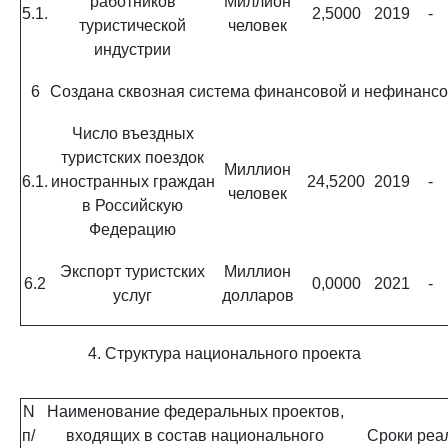
работников
Миллион
5.1.
2,5000
2019
-
туристической
человек
индустрии
6
Создана сквозная система финансовой и нефинансов
Число въездных
туристских поездок
Миллион
6.1.
иностранных граждан
24,5200
2019
-
человек
в Российскую
Федерацию
Экспорт туристских
Миллион
6.2
0,0000
2021
-
услуг
долларов
4. Структура национального проекта
N
Наименование федеральных проектов,
п/
входящих в состав национального
Сроки реа