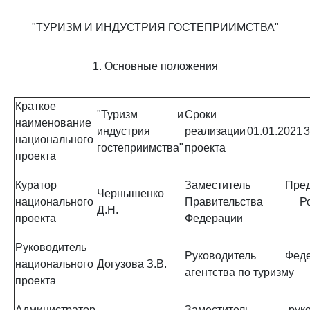
"ТУРИЗМ И ИНДУСТРИЯ ГОСТЕПРИИМСТВА"
1. Основные положения
Краткое
"Туризм и
Сроки
наименование
индустрия
реализации
01.01.2021
3
национального
гостеприимства"
проекта
проекта
Куратор
Заместитель Предс
Чернышенко
национального
Правительства Рос
Д.Н.
проекта
Федерации
Руководитель
Руководитель Феде
национального
Догузова З.В.
агентства по туризму
проекта
Администратор
Заместитель руков