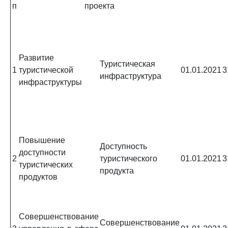
п
проекта
Развитие
Туристическая
1
туристической
01.01.2021
3
инфраструктура
инфраструктуры
Повышение
Доступность
доступности
2
туристического
01.01.2021
3
туристических
продукта
продуктов
Совершенствование
Совершенствование