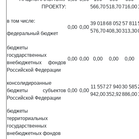
ПРОЕКТУ:
566,70
518,70
716,00
в том числе:
39 018
68 052
57 811
0,00
0,00
576,70
408,30
313,30
федеральный бюджет
бюджеты
государственных
0,00
0,00
0,00
0,00
0,00
внебюджетных фондов
Российской Федерации
консолидироанные
11 557
27 940
30 585
бюджеты субъектов
0,00
0,00
942,00
352,92
886,00
Российской Федерации
бюджеты
территориальных
государственных
внебюджетных фондов