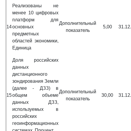
Реализованы не
менее 10 цифровых
платформ для
Дополнительный
14
основных
5,00
31.12
показатель
предметных
областей экономики,
Единица
Доля российских
данных
дистанционного
зондирования Земли
(далее - ДЗЗ) в
Дополнительный
15
общем объеме
30,00
31.12
показатель
данных ДЗЗ,
используемых в
российских
геоинформационных
системах, Процент