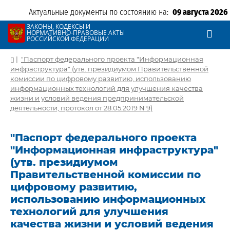
Актуальные документы по состоянию на:
09 августа 2026
ЗАКОНЫ, КОДЕКСЫ И
НОРМАТИВНО-ПРАВОВЫЕ АКТЫ
РОССИЙСКОЙ ФЕДЕРАЦИИ
|
"Паспорт федерального проекта "Информационная
инфраструктура" (утв. президиумом Правительственной
комиссии по цифровому развитию, использованию
информационных технологий для улучшения качества
жизни и условий ведения предпринимательской
деятельности, протокол от 28.05.2019 N 9)
"Паспорт федерального проекта
"Информационная инфраструктура"
(утв. президиумом
Правительственной комиссии по
цифровому развитию,
использованию информационных
технологий для улучшения
качества жизни и условий ведения