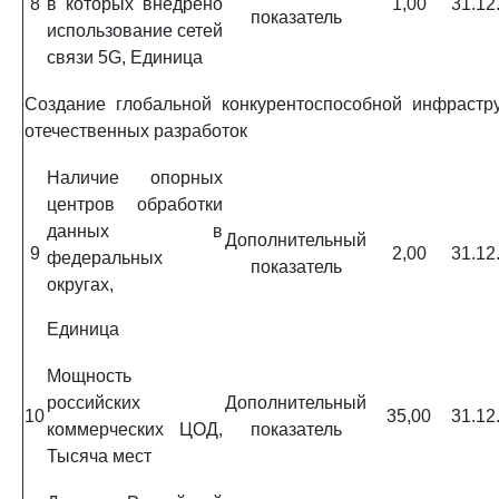
8
в которых внедрено
1,00
31.12
показатель
использование сетей
связи 5G, Единица
Создание глобальной конкурентоспособной инфрастр
отечественных разработок
Наличие опорных
центров обработки
данных в
Дополнительный
9
2,00
31.12
федеральных
показатель
округах,
Единица
Мощность
российских
Дополнительный
10
35,00
31.12
коммерческих ЦОД,
показатель
Тысяча мест