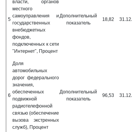
власти, органов
местного
самоуправления и
Дополнительный
5
18,82
31.12
государственных
показатель
внебюджетных
фондов,
подключенных к сети
"Интернет", Процент
Доля
автомобильных
дорог федерального
значения,
обеспеченных
Дополнительный
6
96,53
31.12
подвижной
показатель
радиотелефонной
связью (обеспечение
вызова экстренных
служб), Процент