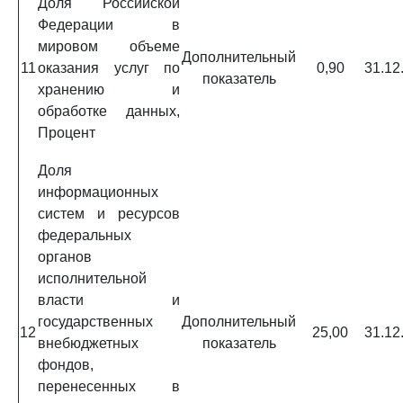
Доля Российской
Федерации в
мировом объеме
Дополнительный
11
оказания услуг по
0,90
31.12
показатель
хранению и
обработке данных,
Процент
Доля
информационных
систем и ресурсов
федеральных
органов
исполнительной
власти и
государственных
Дополнительный
12
25,00
31.12
внебюджетных
показатель
фондов,
перенесенных в