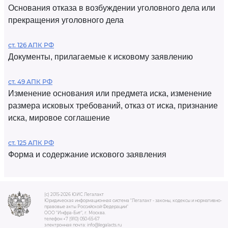
Основания отказа в возбуждении уголовного дела или
прекращения уголовного дела
ст. 126 АПК РФ
Документы, прилагаемые к исковому заявлению
ст. 49 АПК РФ
Изменение основания или предмета иска, изменение
размера исковых требований, отказ от иска, признание
иска, мировое соглашение
ст. 125 АПК РФ
Форма и содержание искового заявления
(c) 2015-2026 ЮИС Легалакт
Юридическая информационная система "Легалакт - законы, кодексы и нормативно-
правовые акты Российской Федерации"
ООО "Инфра-Бит", г. Москва.
телефон +7 (910) 050-65-67
электронная почта: info@legalacts.ru