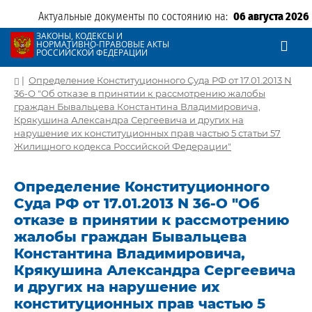
Актуальные документы по состоянию на:
06 августа 2026
ЗАКОНЫ, КОДЕКСЫ И
НОРМАТИВНО-ПРАВОВЫЕ АКТЫ
РОССИЙСКОЙ ФЕДЕРАЦИИ
|
Определение Конституционного Суда РФ от 17.01.2013 N
36-О "Об отказе в принятии к рассмотрению жалобы
граждан Бывальцева Константина Владимировича,
Крякушина Александра Сергеевича и других на
нарушение их конституционных прав частью 5 статьи 57
Жилищного кодекса Российской Федерации"
Определение Конституционного
Суда РФ от 17.01.2013 N 36-О "Об
отказе в принятии к рассмотрению
жалобы граждан Бывальцева
Константина Владимировича,
Крякушина Александра Сергеевича
и других на нарушение их
конституционных прав частью 5