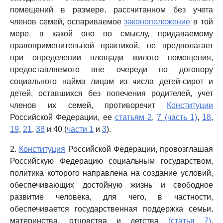
помещений в размере, рассчитанном без учета
членов семей, оспариваемое
законоположение
в той
мере, в какой оно по смыслу, придаваемому
правоприменительной практикой, не предполагает
при определении площади жилого помещения,
предоставляемого вне очереди по договору
социального найма лицам из числа детей-сирот и
детей, оставшихся без попечения родителей, учет
членов их семей, противоречит
Конституции
Российской Федерации, ее
статьям 2
,
7 (часть 1)
,
18
,
19
,
21
,
38
и 40 (
части 1
и
3
).
2.
Конституция
Российской Федерации, провозглашая
Российскую Федерацию социальным государством,
политика которого направлена на создание условий,
обеспечивающих достойную жизнь и свободное
развитие человека, для чего, в частности,
обеспечивается государственная поддержка семьи,
материнства, отцовства и детства
(статья 7)
,