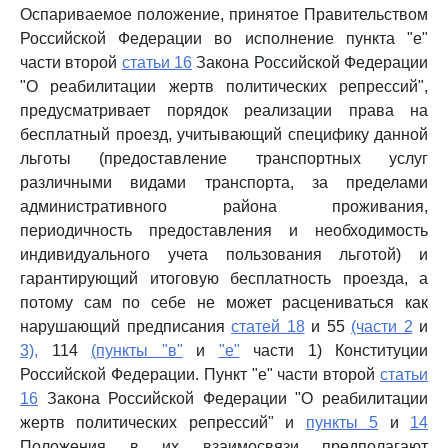
Оспариваемое положение, принятое Правительством
Российской Федерации во исполнение пункта "е"
части второй
статьи 16
Закона Российской Федерации
"О реабилитации жертв политических репрессий",
предусматривает порядок реализации права на
бесплатный проезд, учитывающий специфику данной
льготы (предоставление транспортных услуг
различными видами транспорта, за пределами
административного района проживания,
периодичность предоставления и необходимость
индивидуального учета пользования льготой) и
гарантирующий итоговую бесплатность проезда, а
потому сам по себе не может расцениваться как
нарушающий предписания
статей 18
и 55
(части 2
и
3),
114
(пункты "в"
и
"е"
части 1) Конституции
Российской Федерации. Пункт "е" части второй
статьи
16
Закона Российской Федерации "О реабилитации
жертв политических репрессий" и
пункты 5
и
14
Положения в их взаимосвязи предполагают