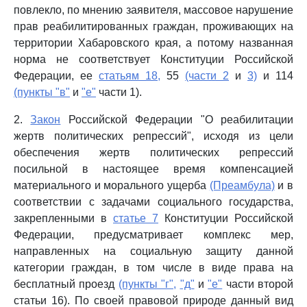
повлекло, по мнению заявителя, массовое нарушение
прав реабилитированных граждан, проживающих на
территории Хабаровского края, а потому названная
норма не соответствует Конституции Российской
Федерации, ее
статьям 18,
55
(части 2
и
3)
и 114
(пункты "в"
и
"е"
части 1).
2.
Закон
Российской Федерации "О реабилитации
жертв политических репрессий", исходя из цели
обеспечения жертв политических репрессий
посильной в настоящее время компенсацией
материального и морального ущерба
(Преамбула)
и в
соответствии с задачами социального государства,
закрепленными в
статье 7
Конституции Российской
Федерации, предусматривает комплекс мер,
направленных на социальную защиту данной
категории граждан, в том числе в виде права на
бесплатный проезд
(пункты "г",
"д"
и
"е"
части второй
статьи 16). По своей правовой природе данный вид