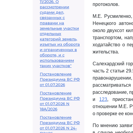
11/2026. О
протоколов.
рассмотрении
судами дел,
М.Е. Русмиленко
связанных с
правами на
Ненецкого автон
земельные участки
около двухсот ки
отдельных
транспортом, нап
категорий земель,
изъятых из оборота
ходатайство о пе
и ограниченных в
жительства.
обороте, и с
использованием
Салехардский гор
таких участков"
часть 2 статьи 2
Постановление
правонарушении,
Президиума ВС РФ
от 01.07.2026
рассматривать
расследование, 
Постановление
Президиума ВС РФ
и
123
, приоста
от 01.07.2026 N
отношении М.Е. Р
18А/2026
о проверке ее кон
Постановление
Президиума ВС РФ
По мнению заявит
от 01.07.2026 N 24-
в случае необхо