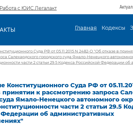
Актуа
Работа с ЮИС Легалакт
Главная
Кодексы
АКТЫ
И
ституционного Суда РФ от 05.11.2015 N 2482-О "Об отказе в приня
са Салехардского городского суда Ямало-Ненецкого автономног
ионности части 2 статьи 29.5 Кодекса Российской Федерации об
 Конституционного Суда РФ от 05.11.20
в принятии к рассмотрению запроса Са
суда Ямало-Ненецкого автономного окр
нституционности части 2 статьи 29.5 Ко
 Федерации об административных
ениях"