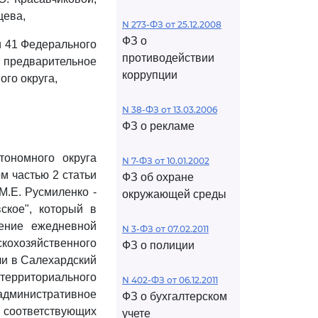
цева,
N 273-ФЗ от 25.12.2008
ФЗ о
и 41 Федерального
противодействии
" предварительное
коррупции
го округа,
N 38-ФЗ от 13.03.2006
ФЗ о рекламе
тономного округа
N 7-ФЗ от 10.01.2002
м частью 2 статьи
ФЗ об охране
М.Е. Русмиленко -
окружающей среды
ское", который в
ение ежедневной
N 3-ФЗ от 07.02.2011
кохозяйственного
ФЗ о полиции
ли в Салехардский
территориального
N 402-ФЗ от 06.12.2011
 административное
ФЗ о бухгалтерском
 соответствующих
учете