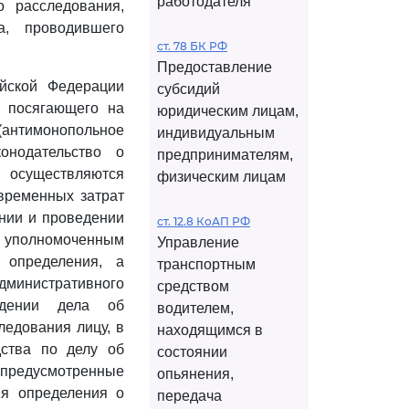
работодателя
о расследования,
а, проводившего
ст. 78 БК РФ
Предоставление
ийской Федерации
субсидий
, посягающего на
юридическим лицам,
нтимонопольное
индивидуальным
онодательство о
предпринимателям,
, осуществляются
физическим лицам
временных затрат
ении и проведении
ст. 12.8 КоАП РФ
 уполномоченным
Управление
 определения, а
транспортным
дминистративного
средством
ждении дела об
водителем,
едования лицу, в
находящимся в
дства по делу об
состоянии
 предусмотренные
опьянения,
ия определения о
передача