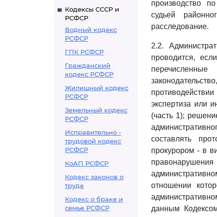
производство по
Кодексы СССР и
судьей районно
РСФСР
расследование.
Водный кодекс
РСФСР
2.2. Администра
ГПК РСФСР
проводится, есл
Гражданский
перечисленные
кодекс РСФСР
законодательст
Жилищный кодекс
противодействии
РСФСР
экспертиза или 
Земельный кодекс
(часть 1); решен
РСФСР
административн
Исправительно -
составлять про
трудовой кодекс
РСФСР
прокурором - в 
правонарушени
КоАП РСФСР
административно
Кодекс законов о
отношении котор
труде
административно
Кодекс о браке и
семье РСФСР
данным Кодексом