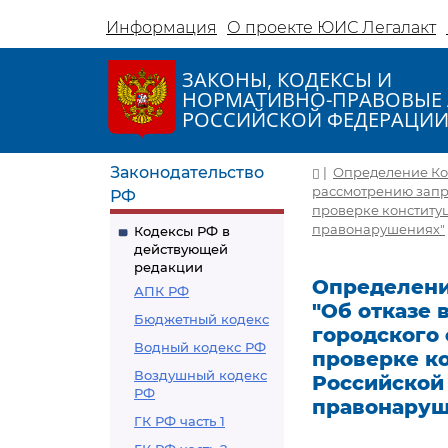
Информация
О проекте ЮИС Легалакт
ЗАКОНЫ, КОДЕКСЫ И
НОРМАТИВНО-ПРАВОВЫЕ 
РОССИЙСКОЙ ФЕДЕРАЦИ
Законодательство
|
Определение Кон
рассмотрению запро
РФ
проверке конституц
правонарушениях"
Кодексы РФ в
действующей
редакции
Определение
АПК РФ
"Об отказе 
Бюджетный кодекс
городского 
Водный кодекс РФ
проверке ко
Воздушный кодекс
Российской
РФ
правонаруш
ГК РФ часть 1