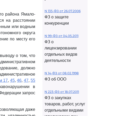
N 135-ФЗ от 26.07.2006
го района Ямало-
ФЗ о защите
ся на расстоянии
конкуренции
ионным или водным
втономного округа
N 99-ФЗ от 04.05.2011
ение по месту его
ФЗ о
лицензировании
отдельных видов
выводу о том, что
деятельности
 административном
едование, должно
N 14-ФЗ от 08.02.1998
министративное
ФЗ об ООО
м 17
,
45
,
46
,
47
,
55
равонарушении в
N 223-ФЗ от 18.07.2011
 Федерации запрос
ФЗ о закупках
товаров, работ, услуг
 позволяющая даже
отдельными видами
ти, удаленностью