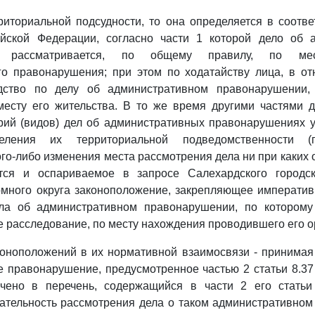
риториальной подсудности, то она определяется в соотве
йской Федерации, согласно части 1 которой дело об 
и рассматривается, по общему правилу, по ме
го правонарушения; при этом по ходатайству лица, в от
одство по делу об административном правонарушении,
месту его жительства. В то же время другими частями д
орий (видов) дел об административных правонарушениях 
еления их территориальной подведомственности (п
го-либо изменения места рассмотрения дела ни при каких о
тся и оспариваемое в запросе Салехардского городс
омного округа законоположение, закрепляющее императив
ла об административном правонарушении, по котором
 расследование, по месту нахождения проводившего его о
оноположений в их нормативной взаимосвязи - принимая
 правонарушение, предусмотренное частью 2 статьи 8.3
чено в перечень, содержащийся в части 2 его статьи 
ательность рассмотрения дела о таком административно