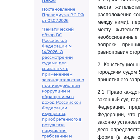
ПЭК26
места жительств
Постановление
расположения соо
Президиума ВС РФ
от 01.07.2026
между ними), пе
"Тематический
месту жительст
обзор ВС
необоснованные 
Российской
вопреки принци
Федерации N
14/2026. О
равноправия стор
рассмотрении
судами дел,
2. Конституцион
связанных с
городским судом 
применением
принятия его зап
законодательства о
противодействии
коррупции и
2.1. Право каждог
обращением в
законный суд, га
доход Российской
Федерации, пред
Федерации
имущества,
Федерации, что 
приобретенного в
законно установл
результате
дела определяетс
нарушения
требований и
форме (в виде о