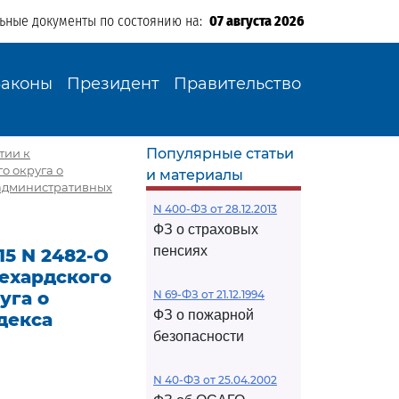
льные документы по состоянию на:
07 августа 2026
Законы
Президент
Правительство
Популярные статьи
тии к
о округа о
и материалы
 административных
N 400-ФЗ от 28.12.2013
ФЗ о страховых
пенсиях
15 N 2482-О
лехардского
уга о
N 69-ФЗ от 21.12.1994
ФЗ о пожарной
декса
безопасности
N 40-ФЗ от 25.04.2002