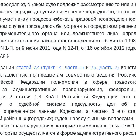
пределяют, в каком суде подлежит рассмотрению то или ино
 каком порядке допустимо изменение подсудности, что позво
м участникам процесса избежать правовой неопределенност
ном случае приходилось бы устранять посредством решени
применительного органа или должностного лица, опр
 не на основании закона (постановления от 16 марта 1998 
N 1-П, от 9 июня 2011 года N 12-П, от 16 октября 2012 года
др.).
овании
статей 72 (пункт "к" части 1)
и
76 (часть 2)
Консти
ставленные по предметам совместного ведения Россий
сийской Федерации полномочия в сфере правового
и за административные правонарушения, федеральн
сти 2 статьи 1.3 КоАП Российской Федерации, что в
твом о судебной системе подсудность дел об ад
 определяется данным Кодексом, а частью 3 его ста
й районных (городских) судов, наряду с иными вопросами,
ных правонарушениях, которые поименованы в частях 1 
которым осуществляется в форме административного расс