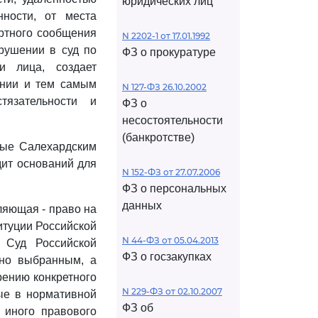
юридических лиц
нности, от места
ортного сообщения
N 2202-1 от 17.01.1992
рушении в суд по
ФЗ о прокуратуре
и лица, создает
ании и тем самым
N 127-ФЗ 26.10.2002
тязательности и
ФЗ о
несостоятельности
(банкротстве)
ные Салехардским
дит оснований для
N 152-ФЗ от 27.07.2006
ФЗ о персональных
данных
ляющая - право на
туции Российской
N 44-ФЗ от 05.04.2013
й Суд Российской
ФЗ о госзакупках
ьно выбранным, а
рению конкретного
N 229-ФЗ от 02.10.2007
рые в нормативной
ФЗ об
 иного правового