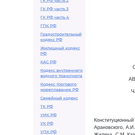
ГК РФ часть 2
ГК РФ часть 3
ГК РФ часть 4
ГПК РФ
Градостроительный
кодекс РФ
Жилищный кодекс
РФ
КАС РФ
Кодекс внутреннего
водного транспорта
АВ
Кодекс торгового
мореплавания РФ
Ч
Семейный кодекс
ТК РФ
УИК РФ
Конституционный 
УК РФ
Арановского, А.И.
УПК РФ
Жилина, С.М. Каз