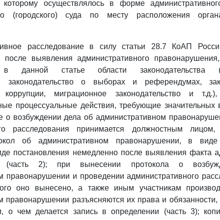
 которому осуществлялось в форме административног
го (городского) суда по месту расположения орган
тивное расследование в силу статьи 28.7 КоАП Росс
и после выявления административного правонарушения
 в данной статье области законодательства (а
во, законодательство о выборах и референдумах, зак
 коррупции, миграционное законодательство и т.д.)
иные процессуальные действия, требующие значительных 
ие о возбуждении дела об административном правонаруш
ого расследования принимается должностным лицом,
токол об административном правонарушении, в виде
виде постановления немедленно после выявления факта а
я (часть 2); при вынесении протокола о возбу
м правонарушении и проведении административного рассл
ого оно вынесено, а также иным участникам произво
м правонарушении разъясняются их права и обязанности,
, о чем делается запись в определении (часть 3); коп