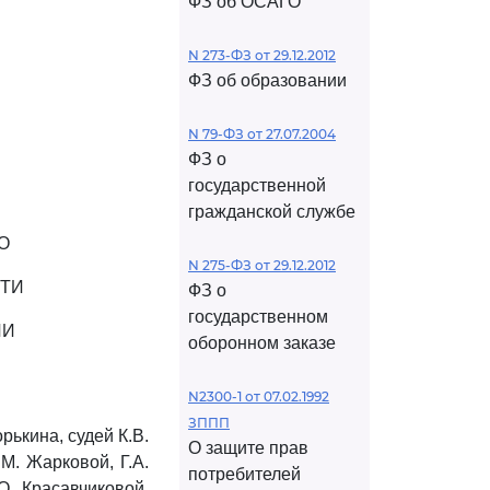
ФЗ об ОСАГО
N 273-ФЗ от 29.12.2012
ФЗ об образовании
N 79-ФЗ от 27.07.2004
ФЗ о
государственной
гражданской службе
О
N 275-ФЗ от 29.12.2012
СТИ
ФЗ о
государственном
ИИ
оборонном заказе
N2300-1 от 07.02.1992
ЗППП
ькина, судей К.В.
О защите прав
М. Жарковой, Г.А.
потребителей
О. Красавчиковой,