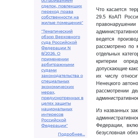
оспариванием
сделок, повлекших
Что касается тер
переход права
29.5 КоАП Росси
собственности на
жилые помещения"
правонарушени
"Тематический
административно
обзор Верховного
ведется произв
суда Российской
рассмотрено по 
Федерации N
8/2026. О
отдельных катег
применении
критерии опред
арбитражными
допускающие како
судами
законодательства о
их числу относи
специальных
Ненецкого автон
экономических
рассмотрении де
мерах,
предусмотренных в
административное
целях защиты
национальных
Из названных зак
интересов
административное
Российской
Федерации, вклю
Федерации"
безусловная обяз
Подробнее...