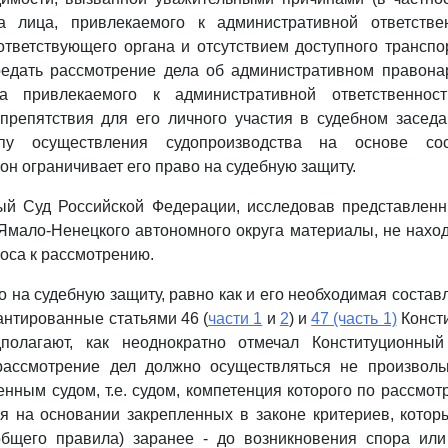
а лица, привлекаемого к административной ответстве
тветствующего органа и отсутствием доступного трансп
редать рассмотрение дела об административном правона
ва привлекаемого к административной ответственност
препятствия для его личного участия в судебном засед
пу осуществления судопроизводства на основе сос
он ограничивает его право на судебную защиту.
ный Суд Российской Федерации, исследовав представлен
Ямало-Ненецкого автономного округа материалы, не нахо
роса к рассмотрению.
о на судебную защиту, равно как и его необходимая состав
рантированные статьями 46 (
части 1
и
2
) и
47 (часть 1)
Консти
полагают, как неоднократно отмечал Конституционны
рассмотрение дел должно осуществляться не произвол
енным судом, т.е. судом, компетенция которого по рассмот
я на основании закрепленных в законе критериев, кото
бщего правила) заранее - до возникновения спора или