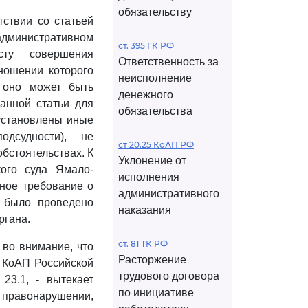
обязательству
тствии со статьей
административном
ст. 395 ГК РФ
сту совершения
Ответственность за
ношении которого
неисполнение
 оно может быть
денежного
анной статьи для
обязательства
установлены иные
одсудности), не
ст 20.25 КоАП РФ
бстоятельствах. К
Уклонение от
кого суда Ямало-
исполнения
ное требование о
административного
у было проведено
наказания
ргана.
ст. 81 ТК РФ
 во внимание, что
Расторжение
7 КоАП Российской
трудового договора
23.1, - вытекает
по инициативе
м правонарушении,