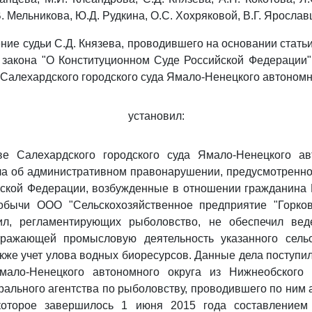
. Мельникова, Ю.Д. Рудкина, О.С. Хохряковой, В.Г. Ярослав
ние судьи С.Д. Князева, проводившего на основании стать
 закона "О Конституционном Суде Российской Федерации
 Салехардского городского суда Ямало-Ненецкого автономно
установил:
ве Салехардского городского суда Ямало-Ненецкого ав
ла об административном правонарушении, предусмотренно
ской Федерации, возбужденные в отношении гражданина 
бычи ООО "Сельскохозяйственное предприятие "Горков
ил, регламентирующих рыболовство, не обеспечил вед
тражающей промысловую деятельность указанного сельс
акже учет улова водных биоресурсов. Данные дела поступи
мало-Ненецкого автономного округа из Нижнеобского 
ального агентства по рыболовству, проводившего по ним
которое завершилось 1 июня 2015 года составлением