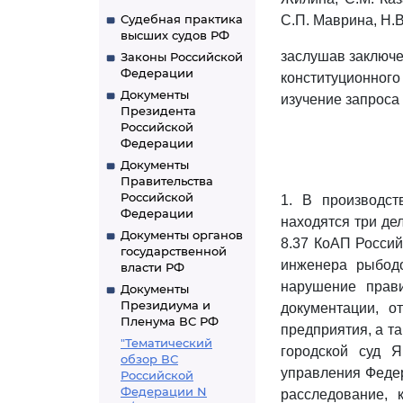
Судебная практика
С.П. Маврина, Н.В
высших судов РФ
заслушав заключе
Законы Российской
Федерации
конституционного
Документы
изучение запроса
Президента
Российской
Федерации
Документы
Правительства
Российской
1. В производст
Федерации
находятся три де
Документы органов
8.37 КоАП Россий
государственной
инженера рыбодо
власти РФ
нарушение прав
Документы
Президиума и
документации, о
Пленума ВС РФ
предприятия, а т
"Тематический
городской суд Я
обзор ВС
управления Федер
Российской
Федерации N
расследование, 