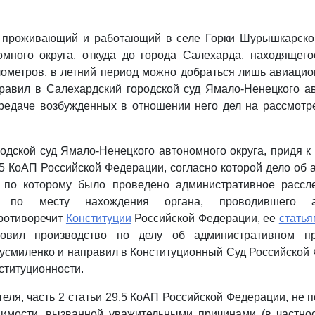
, проживающий и работающий в селе Горки Шурышкарско
омного округа, откуда до города Салехарда, находящего
лометров, в летний период можно добраться лишь авиац
равил в Салехардский городской суд Ямало-Ненецкого а
редаче возбужденных в отношении него дел на рассмотр
одской суд Ямало-Ненецкого автономного округа, придя к 
9.5 КоАП Российской Федерации, согласно которой дело об
 по которому было проведено административное рассл
ся по месту нахождения органа, проводившего ад
противоречит
Конституции
Российской Федерации, ее
статья
новил производство по делу об административном п
усмиленко и направил в Конституционный Суд Российской
ституционности.
еля, часть 2 статьи 29.5 КоАП Российской Федерации, не
димости, вызванной уважительными причинами (в частнос