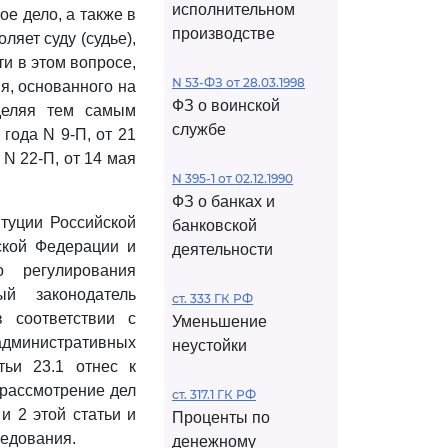
исполнительном
е дело, а также в
производстве
ляет суду (судье),
и в этом вопросе,
N 53-ФЗ от 28.03.1998
я, основанного на
ФЗ о воинской
еделяя тем самым
службе
года N 9-П, от 21
 N 22-П, от 14 мая
N 395-1 от 02.12.1990
ФЗ о банках и
туции Российской
банковской
ской Федерации и
деятельности
 регулирования
ый законодатель
ст. 333 ГК РФ
 соответствии с
Уменьшение
министративных
неустойки
тьи 23.1 отнес к
 рассмотрение дел
ст. 317.1 ГК РФ
и 2 этой статьи и
Проценты по
ледования.
денежному