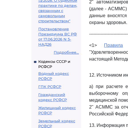
13/2026. О судебной
2" автоматизиро
практике по делам,
(далее - АСММС) (
связанным с
данные вносятся
самовольным
строительством"
охраны здоровья.
Постановление
---------------------------
Президиума ВС РФ
от 17.06.2026 N 5-
НАД26
<1>
Правила
п
"Удовлетворенн
Подробнее...
настоящей Методи
Кодексы СССР и
РСФСР
Водный кодекс
12. Источником и
РСФСР
а) при расчете 
ГПК РСФСР
выборочному о
Гражданский
кодекс РСФСР
медицинской пом
2" АСММС за отч
Жилищный кодекс
РСФСР
Российской Федер
Земельный кодекс
13. Информация п
РСФСР