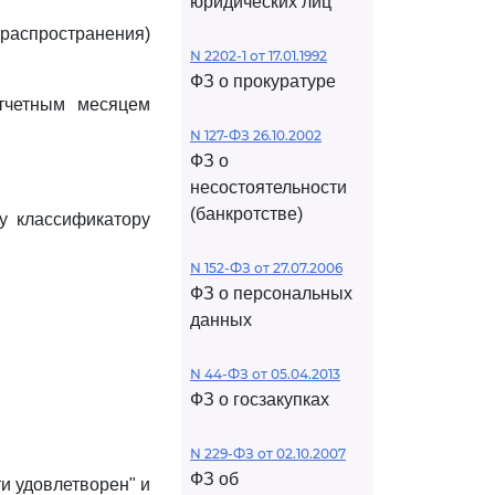
юридических лиц
(распространения)
N 2202-1 от 17.01.1992
ФЗ о прокуратуре
отчетным месяцем
N 127-ФЗ 26.10.2002
ФЗ о
несостоятельности
(банкротстве)
у классификатору
N 152-ФЗ от 27.07.2006
ФЗ о персональных
данных
N 44-ФЗ от 05.04.2013
ФЗ о госзакупках
N 229-ФЗ от 02.10.2007
ФЗ об
и удовлетворен" и