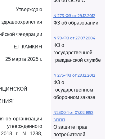
ФЗ об ОСАГО
Утверждаю
N 273-ФЗ от 29.12.2012
 здравоохранения
ФЗ об образовании
ийской Федерации
N 79-ФЗ от 27.07.2004
ФЗ о
Е.Г.КАМКИН
государственной
25 марта 2025 г.
гражданской службе
N 275-ФЗ от 29.12.2012
ФЗ о
ДИЦИНСКОЙ
государственном
оборонном заказе
ЕНИЯ"
N2300-1 от 07.02.1992
я об организации
ЗППП
 утвержденного
О защите прав
2018 г. N 1288,
потребителей