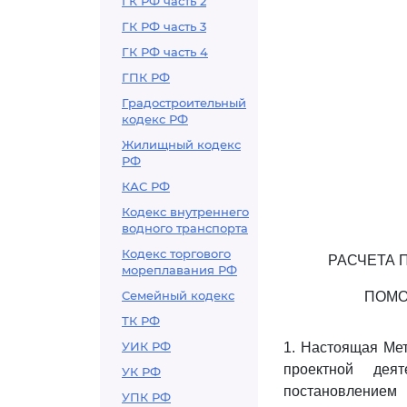
ГК РФ часть 2
ГК РФ часть 3
ГК РФ часть 4
ГПК РФ
Градостроительный
кодекс РФ
Жилищный кодекс
РФ
КАС РФ
Кодекс внутреннего
водного транспорта
Кодекс торгового
РАСЧЕТА 
мореплавания РФ
Семейный кодекс
ПОМО
ТК РФ
УИК РФ
1. Настоящая Мет
проектной дея
УК РФ
постановлением
УПК РФ