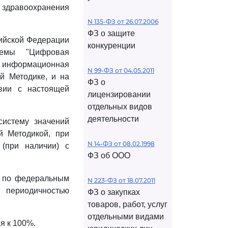
здравоохранения
N 135-ФЗ от 26.07.2006
ФЗ о защите
сийской Федерации
конкуренции
темы "Цифровая
 - информационная
N 99-ФЗ от 04.05.2011
й Методике, и на
ФЗ о
твии с настоящей
лицензировании
отдельных видов
деятельности
систему значений
й Методикой, при
N 14-ФЗ от 08.02.1998
 (при наличии) с
ФЗ об ООО
и, по федеральным
N 223-ФЗ от 18.07.2011
 периодичностью
ФЗ о закупках
товаров, работ, услуг
отдельными видами
я к 100%.