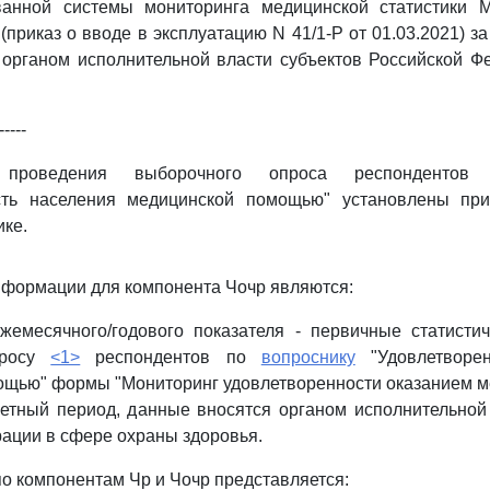
ванной системы мониторинга медицинской статистики 
приказ о вводе в эксплуатацию N 41/1-Р от 01.03.2021) за
 органом исполнительной власти субъектов Российской Ф
-----
роведения выборочного опроса респондентов 
ость населения медицинской помощью" установлены пр
ке.
нформации для компонента Чочр являются:
ежемесячного/годового показателя - первичные статисти
просу
<1>
респондентов по
вопроснику
"Удовлетворен
ощью" формы "Мониторинг удовлетворенности оказанием м
етный период, данные вносятся органом исполнительной 
ации в сфере охраны здоровья.
о компонентам Чр и Чочр представляется: