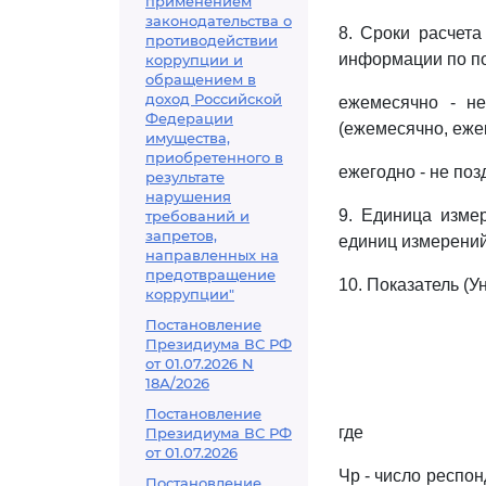
применением
законодательства о
8. Сроки расчета
противодействии
информации по по
коррупции и
обращением в
доход Российской
ежемесячно - не
Федерации
(ежемесячно, еже
имущества,
приобретенного в
ежегодно - не поз
результате
нарушения
9. Единица изме
требований и
запретов,
единиц измерений
направленных на
предотвращение
10. Показатель (У
коррупции"
Постановление
Президиума ВС РФ
от 01.07.2026 N
18А/2026
Постановление
где
Президиума ВС РФ
от 01.07.2026
Чр - число респо
Постановление