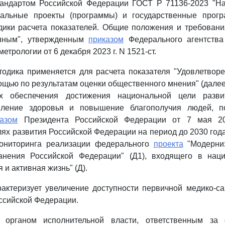
андартом Российской Федерации ГОСТ Р 71136-2023 "Н
нальные проекты (программы) и государственные прог
дики расчета показателей. Общие положения и требован
анным", утвержденным
приказом
Федерального агентства
етрологии от 6 декабря 2023 г. N 1521-ст.
одика применяется для расчета показателя "Удовлетвор
щью по результатам оценки общественного мнения" (далее -
х обеспечения достижения национальной цели разви
пление здоровья и повышение благополучия людей, п
казом
Президента Российской Федерации от 7 мая 2
ях развития Российской Федерации на период до 2030 года
мониторинга реализации федерального
проекта
"Модерниз
анения Российской Федерации" (Д1), входящего в нац
и активная жизнь" (Д).
рактеризует увеличение доступности первичной медико-
ссийской Федерации.
 органом исполнительной власти, ответственным за