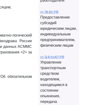
работодателя
сяцем;
ст. 78 БК РФ
Предоставление
субсидий
юридическим лицам,
индивидуальным
матно-логический
предпринимателям,
инздрава России
физическим лицам
нии данных АСММС
трахования <2> за
ст. 12.8 КоАП РФ
Управление
транспортным
средством
"Об обязательном
водителем,
находящимся в
состоянии
опьянения,
передача