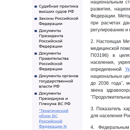
национальным ст
Судебная практика
развития, нацио
высших судов РФ
Федерации. Мето
Законы Российской
при расчетах д
Федерации
регулированию и м
Документы
Президента
Российской
2. Настоящая Мет
Федерации
медицинской помо
Документы
П03196) в целя
Правительства
населения, укре
Российской
Федерации
определенной
У
Документы органов
национальных цел
государственной
до 2036 года", 
власти РФ
звена здравоохр
Документы
"Продолжительная 
Президиума и
Пленума ВС РФ
3. Показатель ха
"Тематический
для населения Ро
обзор ВС
Российской
Федерации N
4. Федеральным