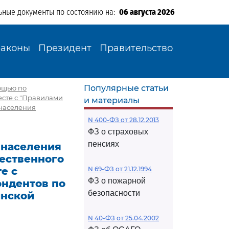
ьные документы по состоянию на:
06 августа 2026
Законы
Президент
Правительство
Популярные статьи
ощью по
есте с "Правилами
и материалы
 населения
N 400-ФЗ от 28.12.2013
ФЗ о страховых
пенсиях
 населения
ественного
е с
N 69-ФЗ от 21.12.1994
ФЗ о пожарной
ондентов по
безопасности
инской
N 40-ФЗ от 25.04.2002