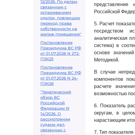
12/2026. По делам,
представление 
связанным с
Российской Федер
оспариванием
сделок, повлекших
переход права
5. Расчет показа
собственности на
посредством и
жилые помещения"
аналитическая пл
Постановление
система) в соот
Президиума ВС РФ
основе значений
от 01.07.2026 N 272-
ПЭК25
Методикой.
Постановление
В случае непред
Президиума ВС РФ
от 01.07.2026 N 24-
компонентов пок
ПЭК26
расчете значени
"Тематический
возможностью по
обзор ВС
Российской
6. Показатель ра
Федерации N
округам, в цел
14/2026. О
рассмотрении
нарастающим ито
судами дел,
связанных с
7. Тип показателя