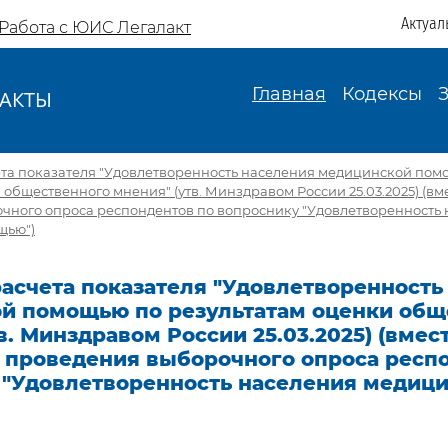
Актуал
Работа с ЮИС Легалакт
Главная
Кодексы
АКТЫ
И
ета показателя "Удовлетворенность населения медицинской пом
 общественного мнения" (утв. Минздравом России 25.03.2025) (вм
чного опроса респондентов по вопроснику "Удовлетворенность
щью")
асчета показателя "Удовлетворенность
й помощью по результатам оценки общ
в. Минздравом России 25.03.2025) (вмест
 проведения выборочного опроса респ
 "Удовлетворенность населения медиц