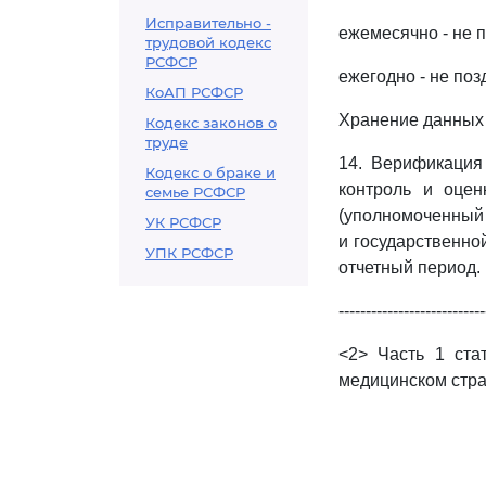
Исправительно -
ежемесячно - не 
трудовой кодекс
РСФСР
ежегодно - не поз
КоАП РСФСР
Хранение данных
Кодекс законов о
труде
14. Верификация
Кодекс о браке и
контроль и оце
семье РСФСР
(уполномоченный
УК РСФСР
и государственно
УПК РСФСР
отчетный период.
---------------------------
<2> Часть 1 ста
медицинском стра