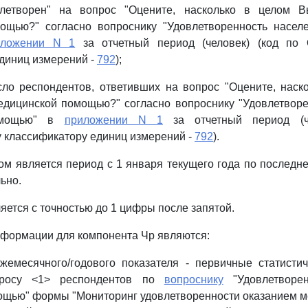
влетворен" на вопрос "Оцените, насколько в целом В
ощью?" согласно вопроснику "Удовлетворенность насел
иложении N 1
за отчетный период (человек) (код по 
диниц измерений -
792
);
сло респондентов, ответивших на вопрос "Оцените, наск
едицинской помощью?" согласно вопроснику "Удовлетворе
омощью" в
приложении N 1
за отчетный период (ч
 классификатору единиц измерений -
792
).
м является период с 1 января текущего года по последне
ьно.
яется с точностью до 1 цифры после запятой.
нформации для компонента Чр являются:
ежемесячного/годового показателя - первичные статисти
просу <1> респондентов по
вопроснику
"Удовлетворен
ощью" формы "Мониторинг удовлетворенности оказанием м