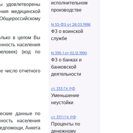
исполнительном
ы удовлетворены
производстве
ения медицинской
Общероссийскому
N 53-ФЗ от 28.03.1998
ФЗ о воинской
олько в целом Вы
службе
нность населения
еловек) (код по
N 395-1 от 02.12.1990
ФЗ о банках и
банковской
е число отчетного
деятельности
ст. 333 ГК РФ
Уменьшение
неустойки
ческие данные по
ст. 317.1 ГК РФ
ность населения
Проценты по
едпомощи, Анкета
денежному