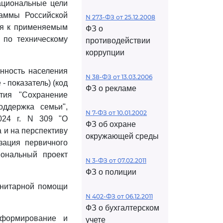
ациональные цели
раммы Российской
N 273-ФЗ от 25.12.2008
ия к применяемым
ФЗ о
 по техническому
противодействии
коррупции
енность населения
N 38-ФЗ от 13.03.2006
 показатель) (код
ФЗ о рекламе
тия "Сохранение
оддержка семьи",
N 7-ФЗ от 10.01.2002
024 г. N 309 "О
ФЗ об охране
 и на перспективу
окружающей среды
ация первичного
иональный проект
N 3-ФЗ от 07.02.2011
ФЗ о полиции
санитарной помощи
N 402-ФЗ от 06.12.2011
ФЗ о бухгалтерском
 формирование и
учете