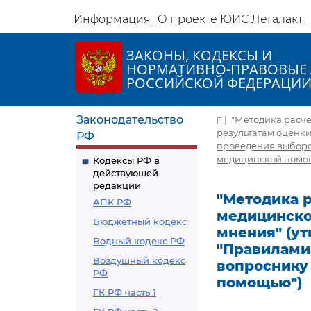
Информация
О проекте ЮИС Легалакт
ЗАКОНЫ, КОДЕКСЫ И
НОРМАТИВНО-ПРАВОВЫЕ 
РОССИЙСКОЙ ФЕДЕРАЦИ
Законодательство
|
"Методика расч
результатам оценки
РФ
проведения выборо
медицинской помо
Кодексы РФ в
действующей
редакции
"Методика р
АПК РФ
медицинско
Бюджетный кодекс
мнения" (ут
Водный кодекс РФ
"Правилами
Воздушный кодекс
вопроснику
РФ
помощью")
ГК РФ часть 1