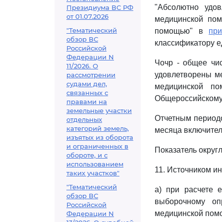
"Абсолютно удо
Президиума ВС РФ
от 01.07.2026
медицинской пом
"Тематический
помощью" в
пр
обзор ВС
классификатору е
Российской
Федерации N
Чочр - общее чи
11/2026. О
удовлетворены м
рассмотрении
судами дел,
медицинской п
связанных с
Общероссийскому
правами на
земельные участки
Отчетным периодо
отдельных
категорий земель,
месяца включител
изъятых из оборота
и ограниченных в
Показатель округл
обороте, и с
использованием
11. Источником и
таких участков"
"Тематический
а) при расчете 
обзор ВС
выборочному о
Российской
медицинской пом
Федерации N