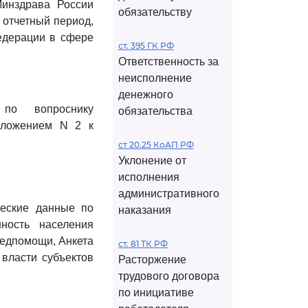
Минздрава России
обязательству
 отчетный период,
едерации в сфере
ст. 395 ГК РФ
Ответственность за
неисполнение
денежного
по вопроснику
обязательства
иложением N 2 к
ст 20.25 КоАП РФ
Уклонение от
исполнения
административного
ческие данные по
наказания
ность населения
едпомощи, Анкета
ст. 81 ТК РФ
власти субъектов
Расторжение
трудового договора
по инициативе