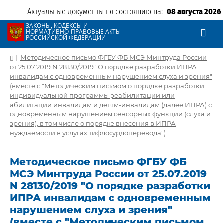
Актуальные документы по состоянию на:
08 августа 2026
ЗАКОНЫ, КОДЕКСЫ И
НОРМАТИВНО-ПРАВОВЫЕ АКТЫ
РОССИЙСКОЙ ФЕДЕРАЦИИ
|
Методическое письмо ФГБУ ФБ МСЭ Минтруда России
от 25.07.2019 N 28130/2019 "О порядке разработки ИПРА
инвалидам с одновременным нарушением слуха и зрения"
(вместе с "Методическим письмом о порядке разработки
индивидуальной программы реабилитации или
абилитации инвалидам и детям-инвалидам (далее ИПРА) с
одновременным нарушением сенсорных функций (слуха и
зрения), в том числе о порядке внесения в ИПРА
нуждаемости в услугах тифлосурдоперевода")
Методическое письмо ФГБУ ФБ
МСЭ Минтруда России от 25.07.2019
N 28130/2019 "О порядке разработки
ИПРА инвалидам с одновременным
нарушением слуха и зрения"
(вместе с "Методическим письмом