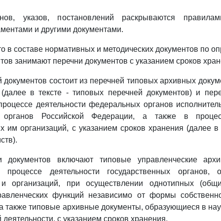
нов, указов, постановлений раскрываются правилами
аментами и другими документами.
о в составе нормативных и методических документов по о
тов занимают перечни документов с указанием сроков хран
 документов состоит из перечней типовых архивных докум
(далее в тексте - типовых перечней документов) и пер
процессе деятельности федеральных органов исполнитель
х органов Российской Федерации, а также в процес
 им организаций, с указанием сроков хранения (далее в 
ств).
и документов включают типовые управленческие архи
 процессе деятельности государственных органов, о
 и организаций, при осуществлении однотипных (общ
равленческих функций независимо от формы собственно
 а также типовые архивные документы, образующиеся в нау
 деятельности, с указанием сроков хранения.