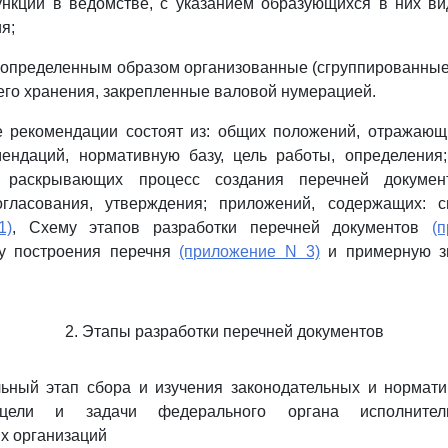
нкции в ведомстве, с указанием образующихся в них ви
я;
 - определенным образом организованные (сгруппированные
 его хранения, закрепленные валовой нумерацией.
ие рекомендации состоят из: общих положений, отражающ
мендаций, нормативную базу, цель работы, определения;
о раскрывающих процесс создания перечней докумен
огласования, утверждения; приложений, содержащих: с
1)
, Схему этапов разработки перечней документов
(
у построения перечня
(приложение N 3)
и примерную зв
2. Этапы разработки перечней документов
льный этап сбора и изучения законодательных и нормат
цели и задачи федерального органа исполните
х организаций