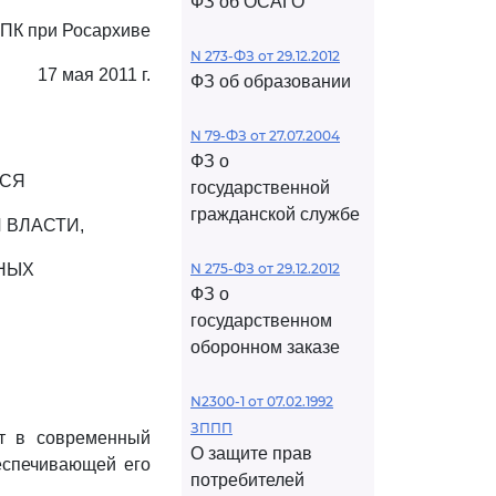
ФЗ об ОСАГО
ПК при Росархиве
N 273-ФЗ от 29.12.2012
17 мая 2011 г.
ФЗ об образовании
N 79-ФЗ от 27.07.2004
ФЗ о
ХСЯ
государственной
гражданской службе
 ВЛАСТИ,
НЫХ
N 275-ФЗ от 29.12.2012
ФЗ о
государственном
оборонном заказе
N2300-1 от 07.02.1992
ЗППП
ет в современный
О защите прав
беспечивающей его
потребителей