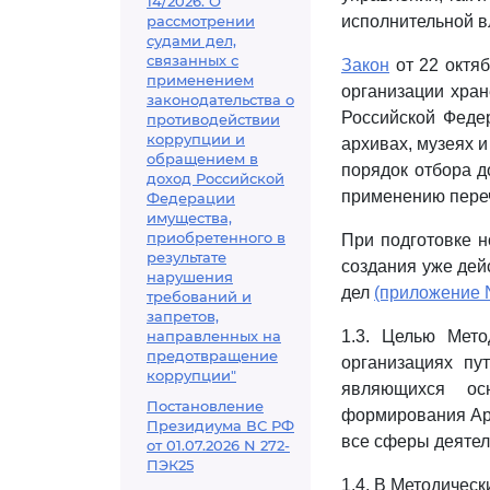
14/2026. О
рассмотрении
исполнительной вл
судами дел,
связанных с
Закон
от 22 октяб
применением
организации хран
законодательства о
Российской Феде
противодействии
коррупции и
архивах, музеях и
обращением в
порядок отбора д
доход Российской
применению переч
Федерации
имущества,
приобретенного в
При подготовке н
результате
создания уже дей
нарушения
дел
(приложение 
требований и
запретов,
направленных на
1.3. Целью Мето
предотвращение
организациях пу
коррупции"
являющихся ос
Постановление
формирования Ар
Президиума ВС РФ
все сферы деятел
от 01.07.2026 N 272-
ПЭК25
1.4. В Методичес