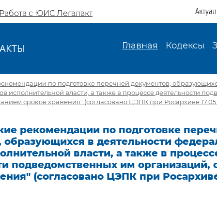
Актуа
Работа с ЮИС Легалакт
Главная
Кодексы
АКТЫ
И
екомендации по подготовке перечней документов, образующихс
в исполнительной власти, а также в процессе деятельности по
занием сроков хранения" (согласовано ЦЭПК при Росархиве 17.05.
кие рекомендации по подготовке пере
, образующихся в деятельности федер
олнительной власти, а также в процесс
ти подведомственных им организаций, 
ения" (согласовано ЦЭПК при Росархиве 