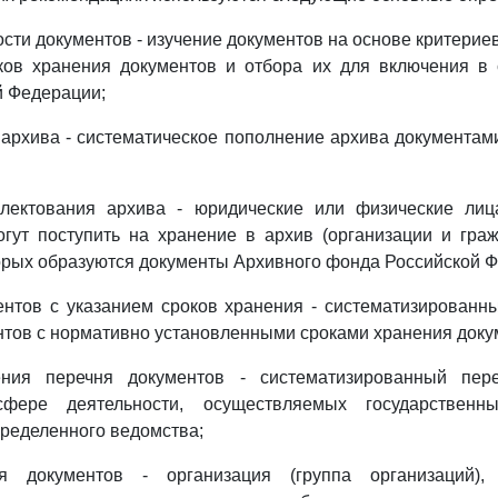
ости документов - изучение документов на основе критерие
ков хранения документов и отбора их для включения в 
й Федерации;
 архива - систематическое пополнение архива документами
плектования архива - юридические или физические лиц
гут поступить на хранение в архив (организации и гра
орых образуются документы Архивного фонда Российской Ф
ентов с указанием сроков хранения - систематизированн
нтов с нормативно установленными сроками хранения доку
ения перечня документов - систематизированный пер
сфере деятельности, осуществляемых государствен
ределенного ведомства;
я документов - организация (группа организаций),