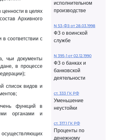
исполнительном
производстве
в ценности в целях
состав Архивного
N 53-ФЗ от 28.03.1998
ФЗ о воинской
 в соответствии с
службе
N 395-1 от 02.12.1990
а, чьи документы
ФЗ о банках и
ждане, в процессе
банковской
едерации);
деятельности
ый список видов и
ментов;
ст. 333 ГК РФ
Уменьшение
ечень функций в
неустойки
ными органами и
ст. 317.1 ГК РФ
Проценты по
 осуществляющих
денежному