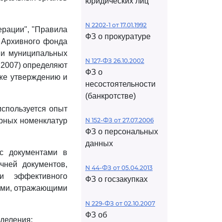
юридических лиц
N 2202-1 от 17.01.1992
ерации", "Правила
ФЗ о прокуратуре
в Архивного фонда
 и муниципальных
N 127-ФЗ 26.10.2002
, 2007) определяют
ФЗ о
кже утверждению и
несостоятельности
(банкротстве)
используется опыт
ерных номенклатур
N 152-ФЗ от 27.07.2006
ФЗ о персональных
данных
 с документами в
чней документов,
N 44-ФЗ от 05.04.2013
и эффективного
ФЗ о госзакупках
ами, отражающими
N 229-ФЗ от 02.10.2007
ФЗ об
деления: