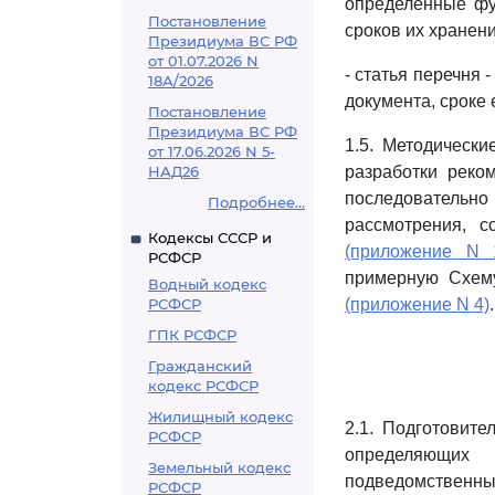
определенные фу
Постановление
сроков их хранени
Президиума ВС РФ
от 01.07.2026 N
- статья перечня
18А/2026
документа, сроке
Постановление
Президиума ВС РФ
1.5. Методическ
от 17.06.2026 N 5-
НАД26
разработки реко
последовательн
Подробнее...
рассмотрения, с
Кодексы СССР и
(приложение N 
РСФСР
примерную Схем
Водный кодекс
РСФСР
(приложение N 4)
.
ГПК РСФСР
Гражданский
кодекс РСФСР
Жилищный кодекс
2.1. Подготовите
РСФСР
определяющих 
Земельный кодекс
подведомственны
РСФСР