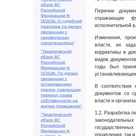
обзор ВС
Российской
Перечни докуме
Федерации N
отражающие фу
13/2026. О судебной
исполнительной в
практике по делам,
связанным с
самовольным
Изменения, про
строительством"
власти, их зад
"Тематический
коррективы в до
обзор ВС
видов документо
Российской
годы был принят
Федерации N
12/2026. По делам,
устанавливающих 
связанным с
оспариванием
В соответствии
сделок, повлекших
документов со с
переход права
собственности на
власти и организа
жилые помещения"
1.2. Разработка 
"Тематический
обзор ВС
законодательных
Российской
государственных
Федерации N
управления, так 