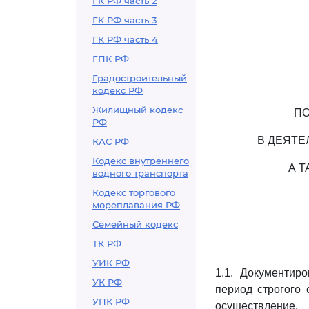
ГК РФ часть 2
ГК РФ часть 3
ГК РФ часть 4
ГПК РФ
Градостроительный
кодекс РФ
Жилищный кодекс
ПО
РФ
В ДЕЯТЕ
КАС РФ
Кодекс внутреннего
А 
водного транспорта
Кодекс торгового
мореплавания РФ
Семейный кодекс
ТК РФ
УИК РФ
1.1. Документир
УК РФ
период строгого 
УПК РФ
осуществление.