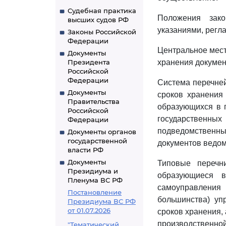
Судебная практика
Положения зако
высших судов РФ
указаниями, регл
Законы Российской
Федерации
Центральное мест
Документы
Президента
хранения докумен
Российской
Федерации
Система перечней
Документы
сроков хранения 
Правительства
образующихся в 
Российской
государственны
Федерации
подведомственных
Документы органов
государственной
документов ведом
власти РФ
Документы
Типовые перечн
Президиума и
образующиеся в
Пленума ВС РФ
самоуправления
Постановление
большинства) уп
Президиума ВС РФ
от 01.07.2026
сроков хранения,
производственной
"Тематический