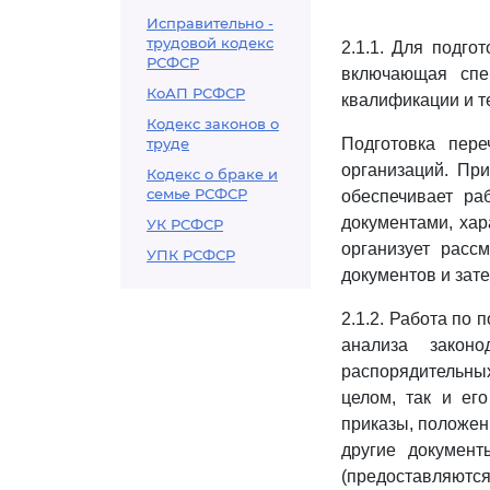
Исправительно -
трудовой кодекс
2.1.1. Для подго
РСФСР
включающая спе
КоАП РСФСР
квалификации и т
Кодекс законов о
труде
Подготовка пер
организаций. Пр
Кодекс о браке и
семье РСФСР
обеспечивает р
документами, хар
УК РСФСР
организует расс
УПК РСФСР
документов и зате
2.1.2. Работа по 
анализа закон
распорядительных
целом, так и его
приказы, положен
другие документ
(предоставляютс