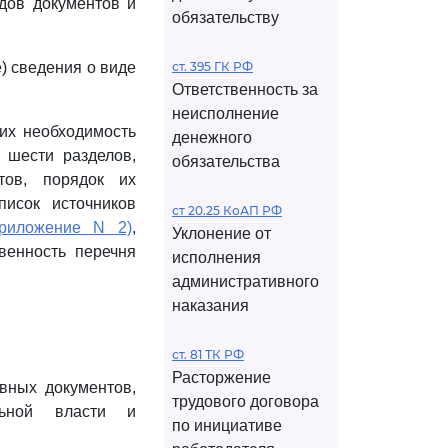
дов документов и
обязательству
) сведения о виде
ст. 395 ГК РФ
Ответственность за
неисполнение
их необходимость
денежного
 шести разделов,
обязательства
тов, порядок их
писок источников
ст 20.25 КоАП РФ
приложение N 2)
,
Уклонение от
енность перечня
исполнения
административного
наказания
ст. 81 ТК РФ
Расторжение
ивных документов,
трудового договора
льной власти и
по инициативе