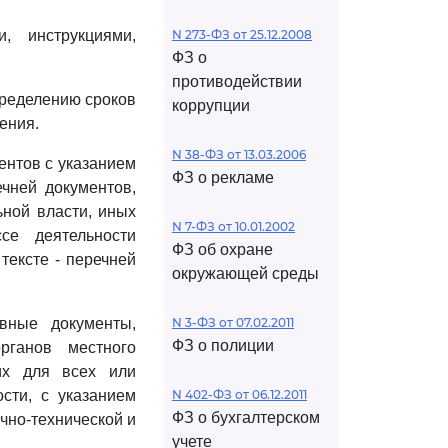
, инструкциями,
N 273-ФЗ от 25.12.2008
ФЗ о
противодействии
пределению сроков
коррупции
ения.
N 38-ФЗ от 13.03.2006
ентов с указанием
ФЗ о рекламе
ечней документов,
ной власти, иных
N 7-ФЗ от 10.01.2002
се деятельности
ФЗ об охране
тексте - перечней
окружающей среды
вные документы,
N 3-ФЗ от 07.02.2011
ФЗ о полиции
рганов местного
их для всех или
сти, с указанием
N 402-ФЗ от 06.12.2011
ФЗ о бухгалтерском
чно-технической и
учете