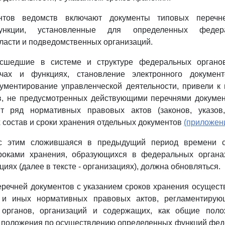
нтов ведомств включают документы типовых перечн
нкции, установленные для определенных федер
ласти и подведомственных организаций.
исшедшие в системе и структуре федеральных органов
ачах и функциях, становление электронного документ
кументирование управленческой деятельности, привели к
в, не предусмотренных действующими перечнями докумен
 ряд нормативных правовых актов (законов, указов,
состав и сроки хранения отдельных документов
(приложени
 с этим сложившаяся в предыдущий период времени с
роками хранения, образующихся в федеральных органа
циях (далее в тексте - организациях), должна обновляться.
перечней документов с указанием сроков хранения осущест
 и иных нормативных правовых актов, регламентирую
 органов, организаций и содержащих, как общие пол
и положения по осуществлению определенных функций фе