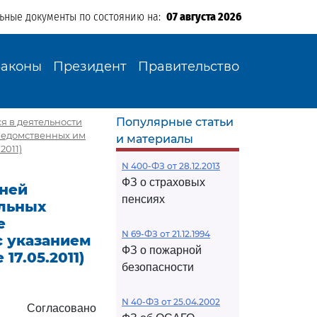
льные документы по состоянию на:
07 августа 2026
Законы
Президент
Правительство
Популярные статьи
я в деятельности
дведомственных им
и материалы
2011)
N 400-ФЗ от 28.12.2013
ФЗ о страховых
чней
пенсиях
альных
е
N 69-ФЗ от 21.12.1994
с указанием
ФЗ о пожарной
17.05.2011)
безопасности
N 40-ФЗ от 25.04.2002
Согласовано