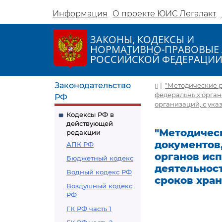
Информация
О проекте ЮИС Легалакт
ЗАКОНЫ, КОДЕКСЫ И
НОРМАТИВНО-ПРАВОВЫЕ 
РОССИЙСКОЙ ФЕДЕРАЦИ
Законодательство
|
"Методические р
федеральных органо
РФ
организаций, с ука
Кодексы РФ в
действующей
"Методичес
редакции
документов
АПК РФ
органов исп
Бюджетный кодекс
деятельнос
Водный кодекс РФ
сроков хран
Воздушный кодекс
РФ
ГК РФ часть 1