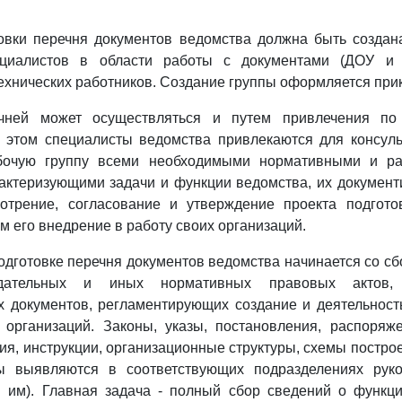
товки перечня документов ведомства должна быть создан
циалистов в области работы с документами (ДОУ и 
ехнических работников. Создание группы оформляется при
ечней может осуществляться и путем привлечения по 
и этом специалисты ведомства привлекаются для консуль
абочую группу всеми необходимыми нормативными и ра
актеризующими задачи и функции ведомства, их документ
мотрение, согласование и утверждение проекта подгото
м его внедрение в работу своих организаций.
подготовке перечня документов ведомства начинается со сб
одательных и иных нормативных правовых актов, о
 документов, регламентирующих создание и деятельност
 организаций. Законы, указы, постановления, распоряж
ия, инструкции, организационные структуры, схемы постро
ы выявляются в соответствующих подразделениях рук
я им). Главная задача - полный сбор сведений о функци