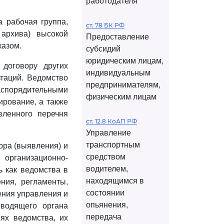
работодателя
а рабочая группа,
ст. 78 БК РФ
архива) высокой
Предоставление
казом.
субсидий
юридическим лицам,
договору других
индивидуальным
таций. Ведомство
предпринимателям,
спорядительными
физическим лицам
ирование, а также
вленного перечня
ст. 12.8 КоАП РФ
Управление
транспортным
ора (выявления) и
средством
рганизационно-
водителем,
ь как ведомства в
находящимся в
ения, регламенты,
состоянии
ения управления и
опьянения,
оводящего органа
передача
ях ведомства, их