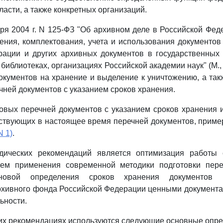
асти, а также конкретных организаций.
ря 2004 г. N 125-ФЗ "Об архивном деле в Российской Фед
ения, комплектования, учета и использования документо
рации и других архивных документов в государственных
 библиотеках, организациях Российской академии наук" (М.
окументов на хранение и выделение к уничтожению, а та
ней документов с указанием сроков хранения.
овых перечней документов с указанием сроков хранения 
ствующих в настоящее время перечней документов, прим
N 1)
.
дических рекомендаций является оптимизация работы
тем применения современной методики подготовки пере
новой определения сроков хранения документов 
хивного фонда Российской Федерации ценными документ
ьности.
ких рекомендациях используются следующие основные опре