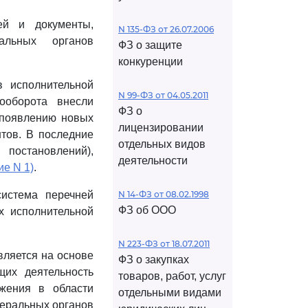
ей и документы,
N 135-ФЗ от 26.07.2006
альных органов
ФЗ о защите
конкуренции
 исполнительной
N 99-ФЗ от 04.05.2011
ооборота внесли
ФЗ о
 появлению новых
лицензировании
тов. В последние
отдельных видов
 постановлений),
деятельности
е N 1)
.
истема перечней
N 14-ФЗ от 08.02.1998
ФЗ об ООО
х исполнительной
N 223-ФЗ от 18.07.2011
вляется на основе
ФЗ о закупках
щих деятельность
товаров, работ, услуг
ожения в области
отдельными видами
деральных органов