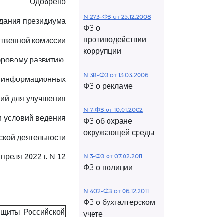
Одобрено
N 273-ФЗ от 25.12.2008
дания президиума
ФЗ о
противодействии
твенной комиссии
коррупции
ровому развитию,
N 38-ФЗ от 13.03.2006
 информационных
ФЗ о рекламе
гий для улучшения
N 7-ФЗ от 10.01.2002
и условий ведения
ФЗ об охране
окружающей среды
ской деятельности
апреля 2022 г. N 12
N 3-ФЗ от 07.02.2011
ФЗ о полиции
N 402-ФЗ от 06.12.2011
ФЗ о бухгалтерском
ащиты Российской
учете