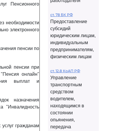
работодателя
луг Пенсионного
ст. 78 БК РФ
Предоставление
без необходимости
субсидий
льно электронного
юридическим лицам,
индивидуальным
начения пенсии по
предпринимателям,
физическим лицам
льной пенсии при
ст. 12.8 КоАП РФ
 "Пенсия онлайн"
Управление
ления выплат и
транспортным
средством
водителем,
ядок назначения
находящимся в
а "Инвалидность
состоянии
опьянения,
х услуг гражданам
передача