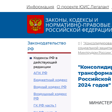
Информация
О проекте ЮИС Легалакт
ЗАКОНЫ, КОДЕКСЫ И
НОРМАТИВНО-ПРАВОВЫЕ 
РОССИЙСКОЙ ФЕДЕРАЦИ
Законодательство
|
"Консолидирова
социальной защиты 
РФ
Минтрудом России 1
Кодексы РФ в
действующей
"Консолиди
редакции
трансформа
АПК РФ
Российской 
Бюджетный кодекс
2024 годов"
Водный кодекс РФ
Воздушный кодекс
РФ
МИНИСТЕР
ГК РФ часть 1