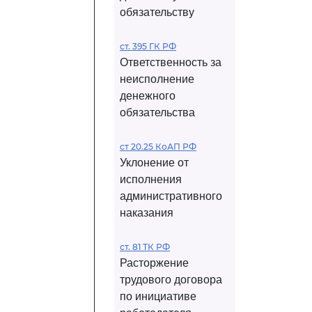
обязательству
ст. 395 ГК РФ
Ответственность за
неисполнение
денежного
обязательства
ст 20.25 КоАП РФ
Уклонение от
исполнения
административного
наказания
ст. 81 ТК РФ
Расторжение
трудового договора
по инициативе