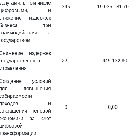
услугами, в том числе
345
19 035 181,70
цифровыми, и
снижение издержек
бизнеса при
взаимодействии с
государством
Снижение издержек
государственного
221
1 445 132,80
управления
Создание условий
для повышения
собираемости
доходов и
0
0,00
сокращения теневой
экономики за счет
цифровой
трансформации