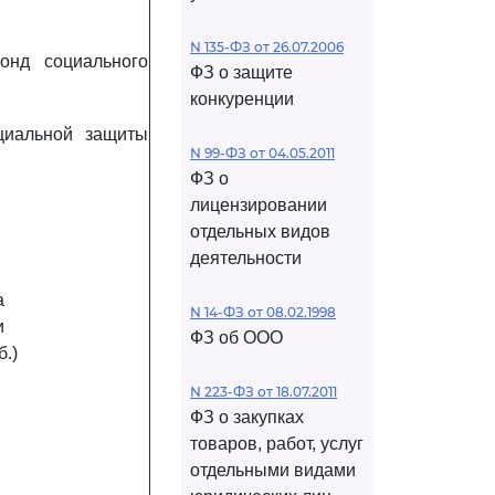
N 135-ФЗ от 26.07.2006
онд социального
ФЗ о защите
конкуренции
циальной защиты
N 99-ФЗ от 04.05.2011
ФЗ о
лицензировании
отдельных видов
деятельности
а
N 14-ФЗ от 08.02.1998
и
ФЗ об ООО
б.)
N 223-ФЗ от 18.07.2011
ФЗ о закупках
товаров, работ, услуг
отдельными видами