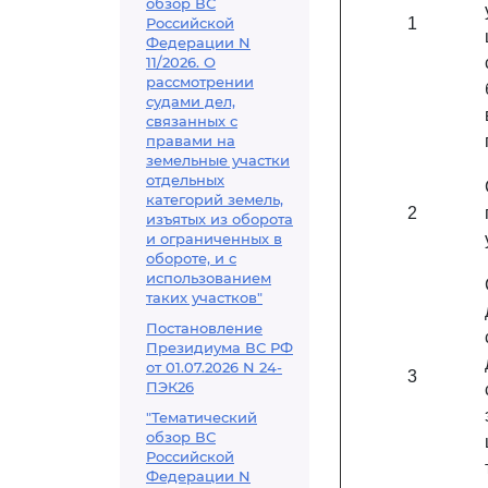
обзор ВС
Российской
1
Федерации N
11/2026. О
рассмотрении
судами дел,
связанных с
правами на
земельные участки
отдельных
категорий земель,
2
изъятых из оборота
и ограниченных в
обороте, и с
использованием
таких участков"
Постановление
Президиума ВС РФ
от 01.07.2026 N 24-
3
ПЭК26
"Тематический
обзор ВС
Российской
Федерации N