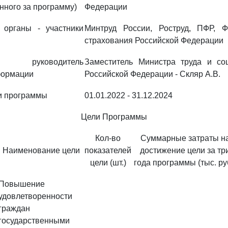
енного за программу)
Федерации
 органы - участники
Минтруд России, Роструд, ПФР, Ф
страхования Российской Федерации
ый руководитель
Заместитель Министра труда и со
формации
Российской Федерации - Скляр А.В.
и программы
01.01.2022 - 31.12.2024
Цели Программы
Кол-во
Суммарные затраты н
Наименование цели
показателей
достижение цели за тр
цели (шт.)
года программы (тыс. ру
Повышение
удовлетворенности
граждан
государственными