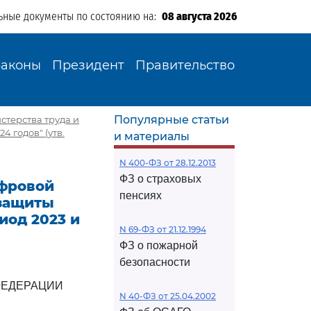
ьные документы по состоянию на:
08 августа 2026
Законы
Президент
Правительство
Популярные статьи
терства труда и
 годов" (утв.
и материалы
N 400-ФЗ от 28.12.2013
ФЗ о страховых
ифровой
пенсиях
 защиты
иод 2023 и
N 69-ФЗ от 21.12.1994
ФЗ о пожарной
безопасности
ФЕДЕРАЦИИ
N 40-ФЗ от 25.04.2002