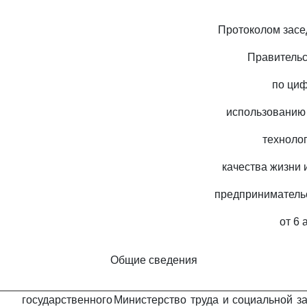
Протоколом засе
Правительс
по циф
использованию
техноло
качества жизни 
предприниматель
от 6 
Общие сведения
государственного
Министерство труда и социальной з