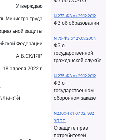
ФЗ об ОСАГО
Утверждаю
N 273-ФЗ от 29.12.2012
ль Министра труда
ФЗ об образовании
оциальной защиты
N 79-ФЗ от 27.07.2004
ийской Федерации
ФЗ о
государственной
А.В.СКЛЯР
гражданской службе
18 апреля 2022 г.
N 275-ФЗ от 29.12.2012
ФЗ о
А
государственном
оборонном заказе
ИАЛЬНОЙ
N2300-1 от 07.02.1992
ЗППП
О защите прав
потребителей