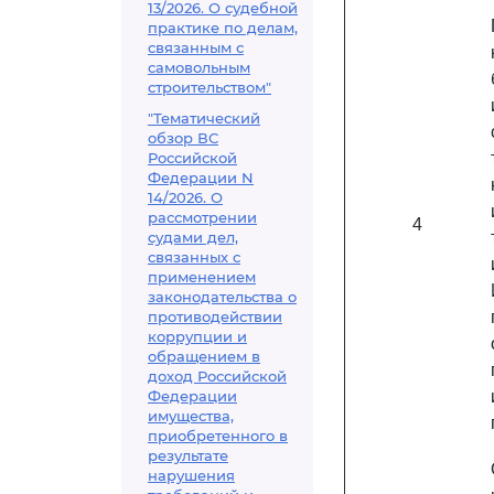
13/2026. О судебной
практике по делам,
связанным с
самовольным
строительством"
"Тематический
обзор ВС
Российской
Федерации N
14/2026. О
рассмотрении
4
судами дел,
связанных с
применением
законодательства о
противодействии
коррупции и
обращением в
доход Российской
Федерации
имущества,
приобретенного в
результате
нарушения