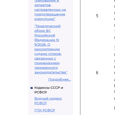
требований и
запретов,
направленных на
предотвращение
5
коррупции"
"Тематический
обзор ВС
Российской
Федерации N
9/2026. О
рассмотрении
судами споров,
связанных с
применением
таможенного
законодательства"
6
Подробнее...
Кодексы СССР и
РСФСР
Водный кодекс
РСФСР
ГПК РСФСР