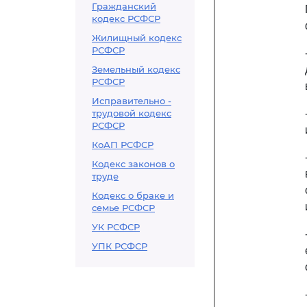
Гражданский
кодекс РСФСР
Жилищный кодекс
РСФСР
Земельный кодекс
РСФСР
Исправительно -
трудовой кодекс
РСФСР
КоАП РСФСР
Кодекс законов о
труде
Кодекс о браке и
семье РСФСР
УК РСФСР
УПК РСФСР