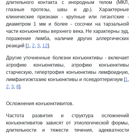
длительного контакта с инородным телом (МКЛ,
глазные протезы, швы и др.). Характерные
клинические признаки - крупные или гигантские -
диаметром 1 мм и более - сосочки на тарзальной
части конъюнктивы верхнего века. Не характерны зуд,
поражение лимба, наличие других аллергических
реакций [
1
,
2
,
3
,
12
].
Другие уточненные болезни конъюнктивы - включает
атрофию конъюнктивы, атрофию конъюнктивы
старческую, гипертрофия конъюнктивы лимфоидную,
лимфангиэктазию конъюнктивы и псевдоптеригиум [
1
,
2
,
3
,
8
].
Осложнения конъюнктивитов.
Частота развития и структура осложнений
конъюнктивитов зависят от этиологической формы,
длительности и тяжести течения, адекватности