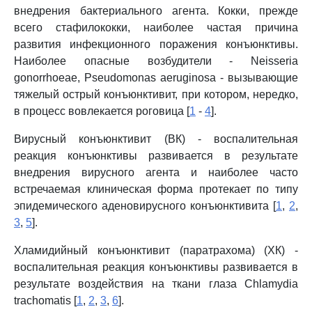
внедрения бактериального агента. Кокки, прежде
всего стафилококки, наиболее частая причина
развития инфекционного поражения конъюнктивы.
Наиболее опасные возбудители - Neisseria
gonorrhoeae, Pseudomonas aeruginosa - вызывающие
тяжелый острый конъюнктивит, при котором, нередко,
в процесс вовлекается роговица [
1
-
4
].
Вирусный конъюнктивит (ВК) - воспалительная
реакция конъюнктивы развивается в результате
внедрения вирусного агента и наиболее часто
встречаемая клиническая форма протекает по типу
эпидемического аденовирусного конъюнктивита [
1
,
2
,
3
,
5
].
Хламидийный конъюнктивит (паратрахома) (ХК) -
воспалительная реакция конъюнктивы развивается в
результате воздействия на ткани глаза Chlamydia
trachomatis [
1
,
2
,
3
,
6
].