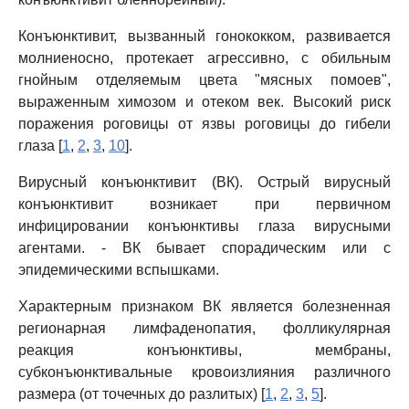
Конъюнктивит, вызванный гонококком, развивается
молниеносно, протекает агрессивно, с обильным
гнойным отделяемым цвета "мясных помоев",
выраженным химозом и отеком век. Высокий риск
поражения роговицы от язвы роговицы до гибели
глаза [
1
,
2
,
3
,
10
].
Вирусный конъюнктивит (ВК). Острый вирусный
конъюнктивит возникает при первичном
инфицировании конъюнктивы глаза вирусными
агентами. - ВК бывает спорадическим или с
эпидемическими вспышками.
Характерным признаком ВК является болезненная
регионарная лимфаденопатия, фолликулярная
реакция конъюнктивы, мембраны,
субконъюнктивальные кровоизлияния различного
размера (от точечных до разлитых) [
1
,
2
,
3
,
5
].