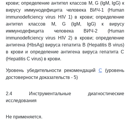
крови; определение антител классов M, G (IgM, IgG) к
вирусу иммунодефицита человека ВИЧ-1 (Human
immunodeficiency virus HIV 1) в крови; определение
антител классов M, G (IgM, IgG) к вирусу
иммунодефицита человека ВИЧ-2 (Human
immunodeficiency virus HIV 2) в крови; определение
антигена (HbsAg) вируса гепатита B (Hepatitis B virus)
в крови и определение антигена вируса гепатита C
(Hepatitis C virus) в крови.
Уровень убедительности рекомендаций
C
(уровень
достоверности доказательств - 5)
2.4 Инструментальные диагностические
исследования
Не применяется.