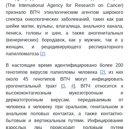
(The International Agency for Research on Cancer)
признало ВПЧ этиологическим агентом широкого
спектра онкологических заболеваний, таких как рак
шейки матки, вульвы, влагалища, анального канала,
пениса, головы и шеи, а также аногенитальных
(венерических) бородавок, как у мужчин, так и у
женщин, и рецидивирующего респираторного
папилломатоза
[2]
.
В настоящее время идентифицировано более 200
генотипов вирусов папилломы человека
[2]
, из них
около 45 генотипов ВПЧ могут инфицировать
урогенитальный тракт [
3
,
4
]. ВПЧ относится к
высококонтагиозным мукозотропным и
дерматотропным вирусам, передаваемым от
человека к человеку при оральном, генитальном и
анальном половых контактах, а также контактно-
бытовым и вертикальным путями. Инфицирование
взрослых лиц происходит половым путем