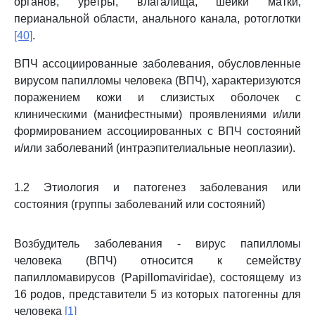
органов, уретры, влагалища, шейки матки,
перианальной области, анального канала, ротоглотки
[40]
.
ВПЧ ассоциированные заболевания, обусловленные
вирусом папилломы человека (ВПЧ), характеризуются
поражением кожи и слизистых оболочек с
клиническими (манифестными) проявлениями и/или
формированием ассоциированных с ВПЧ состояний
и/или заболеваний (интраэпителиальные неоплазии).
1.2 Этиология и патогенез заболевания или
состояния (группы заболеваний или состояний)
Возбудитель заболевания - вирус папилломы
человека (ВПЧ) относится к семейству
папилломавирусов (Papillomaviridae), состоящему из
16 родов, представители 5 из которых патогенны для
человека
[1]