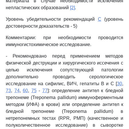
материала в случае необходимости исключения
непластических образований
[2]
.
Уровень убедительности рекомендаций
C
(уровень
достоверности доказательств - 5)
Комментарии: при необходимости проводится
иммуногистохимическое исследование.
- Рекомендовано перед применением методов
физической деструкции и хирургического иссечения с
целью исключения сопутствующей патологии
дополнительно проводить серологическое
исследование на сифилис, ВИЧ, гепатиты B и C [
30
,
73
,
74
,
60
,
75
-
77
]: определение антител к бледной
трепонеме (Treponema pallidum) иммуноферментным
методом (ИФА) в крови) или определение антител к
бледной трепонеме (Treponema pallidum) в
нетрепонемных тестах (RPR, РМП) (качественное и
полуколичественное исследование) в сыворотке