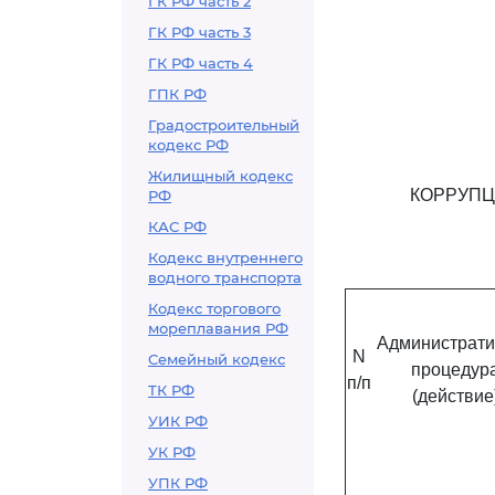
ГК РФ часть 2
ГК РФ часть 3
ГК РФ часть 4
ГПК РФ
Градостроительный
кодекс РФ
Жилищный кодекс
КОРРУПЦ
РФ
КАС РФ
Кодекс внутреннего
водного транспорта
Кодекс торгового
мореплавания РФ
Администрати
N
Семейный кодекс
процедур
п/п
ТК РФ
(действие
УИК РФ
УК РФ
УПК РФ