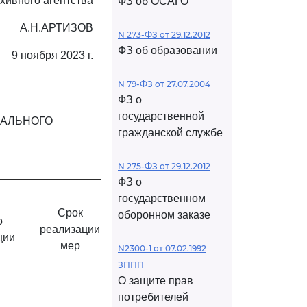
хивного агентства
ФЗ об ОСАГО
А.Н.АРТИЗОВ
N 273-ФЗ от 29.12.2012
ФЗ об образовании
9 ноября 2023 г.
N 79-ФЗ от 27.07.2004
ФЗ о
государственной
РАЛЬНОГО
гражданской службе
N 275-ФЗ от 29.12.2012
ФЗ о
государственном
Срок
оборонном заказе
о
реализации
ции
мер
N2300-1 от 07.02.1992
ЗППП
О защите прав
потребителей