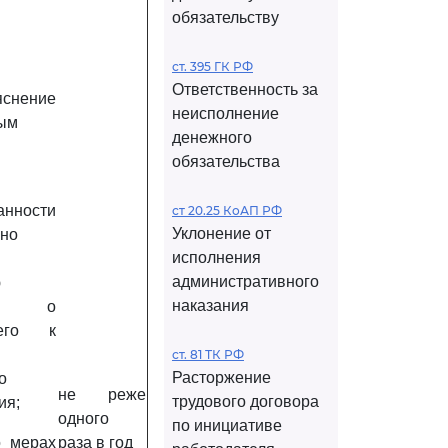
обязательству
ст. 395 ГК РФ
Ответственность за
нение
неисполнение
ным
денежного
обязательства
ности
ст 20.25 КоАП РФ
Уклонение от
ьно
исполнения
административного
ю
наказания
ля о
его к
ст. 81 ТК РФ
Расторжение
о
не реже
трудового договора
ия;
одного
по инициативе
о мерах
раза в год