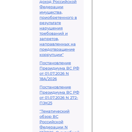
доход Российской
Федерации
имущества,
приобретенного в
результате
нарушения
требований и
запретов,
направленных на
предотвращение
коррупции"
Постановление
Президиума ВС РФ
от 01.07.2026 N
18А/2026
Постановление
Президиума ВС РФ
от 01.07.2026 N 272-
ПЭК25
"Тематический
обзор ВС
Российской
Федерации N