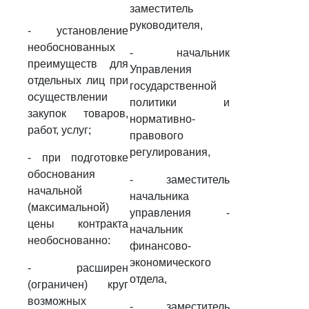
заместитель
руководителя,
- установление
необоснованных
- начальник
преимуществ для
Управления
отдельных лиц при
государственной
осуществлении
политики и
закупок товаров,
нормативно-
работ, услуг;
правового
регулирования,
- при подготовке
обоснования
- заместитель
начальной
начальника
(максимальной)
управления -
цены контракта
начальник
необоснованно:
финансово-
экономического
- расширен
отдела,
(ограничен) круг
возможных
- заместитель