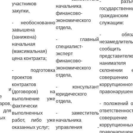
- разъяс
участников
начальника
государствен
закупки,
финансово-
гражданским
экономического
- необоснованно
служащим:
отдела,
завышена
- обязан
(занижена)
- главный
незамедлител
начальная
специалист-
сообщить
(максимальная)
эксперт
представител
цена контракта;
финансово-
нанимате
экономического
- подготовка
склонении 
отдела,
проектов
совершению
контрактов
коррупционног
- консультант
ия и
(договоров) на
правонарушен
юридического
е
выполнение уже
отдела,
аров,
- положений 
фактически
г для
ответственно
выполненных
- заместитель
ных
совершение
работ, либо уже
начальника
коррупционны
оказанных услуг;
управления -
правонарушен