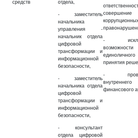
средств
отдела,
ответственно
совершение
- заместитель
коррупционны
начальника
правонарушен
управления -
начальник отдела
- исключ
цифровой
возможности
трансформации и
единоличного
информационной
принятия реше
безопасности,
- провед
- заместитель
внутреннего
начальника отдела
финансового а
цифровой
трансформации и
информационной
безопасности,
- консультант
отдела цифровой