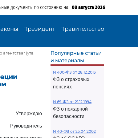
ьные документы по состоянию на:
08 августа 2026
Законы
Президент
Правительство
Популярные статьи
агентства" (утв.
и материалы
N 400-ФЗ от 28.12.2013
зации
ФЗ о страховых
ом
пенсиях
N 69-ФЗ от 21.12.1994
ФЗ о пожарной
Утверждаю
безопасности
Руководитель
N 40-ФЗ от 25.04.2002