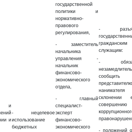
государственной
политики и
нормативно-
правового
- разъяс
регулирования,
государствен
гражданским
- заместитель
служащим:
начальника
управления -
- обязан
начальник
незамедлител
финансово-
сообщить
экономического
представител
отдела,
нанимате
склонении 
- главный
совершению
ка и
специалист-
коррупционног
шений
- нецелевое
эксперт
правонарушен
нии и
использование
финансово-
бюджетных
экономического
- положений 