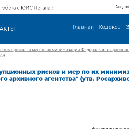
Актуал
Работа с ЮИС Легалакт
Главная
Кодексы
АКТЫ
И
онных рисков и мер по их минимизации Федерального архивного 
23)
рупционных рисков и мер по их миними
о архивного агентства" (утв. Росархив