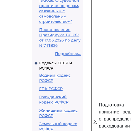
13/2026. О судебной
практике по делам,
связанным с
самовольным
строительством"
Постановление
Президиума ВС РФ
от 17.06.2026 по делу
N 7-ПВ26
Подробнее...
Кодексы СССР и
РСФСР
Водный кодекс
РСФСР
ГПК РСФСР
Гражданский
кодекс РСФСР
Подготов
Жилищный кодекс
принятие ре
РСФСР
о распределе
2.
Земельный кодекс
расходовании
РСФСР