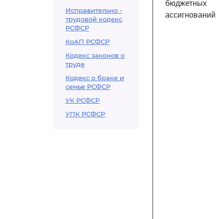
бюджетных
Исправительно -
ассигнований
трудовой кодекс
РСФСР
КоАП РСФСР
Кодекс законов о
труде
Кодекс о браке и
семье РСФСР
УК РСФСР
УПК РСФСР