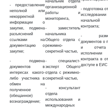
начальник отдела
- предоставление
организационной
- подготовка о
неполной или
работы и
исследовании
некорректной
мониторинга,
начальной
информации о
контракта;
закупке, подмена
- заместитель
разъяснений
начальника
- размещ
ссылками на
Общего отдела с
документов о 
документацию о
режимно-
и отчет
закупке;
секретной частью,
исполнении
контракта в о
- подмена
- специалист-
доступе в ЕИС
документов в
эксперт Общего
интересах какого-
отдела с режимно-
либо участника в
секретной частью,
обмен на
- консультант
полученное
отдела
(обещанное)
использования и
вознаграждение;
международных