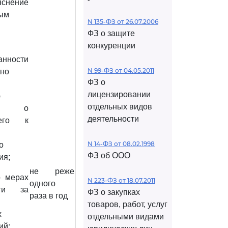
нение
ным
N 135-ФЗ от 26.07.2006
ФЗ о защите
конкуренции
ности
N 99-ФЗ от 04.05.2011
ьно
ФЗ о
лицензировании
ю
отдельных видов
ля о
деятельности
его к
N 14-ФЗ от 08.02.1998
о
ФЗ об ООО
ия;
не реже
о мерах
N 223-ФЗ от 18.07.2011
одного
сти за
ФЗ о закупках
раза в год
товаров, работ, услуг
х
отдельными видами
ий;