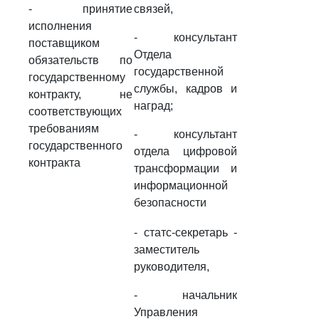
- принятие
связей,
исполнения
- консультант
поставщиком
Отдела
обязательств по
государственной
государственному
службы, кадров и
контракту, не
наград;
соответствующих
требованиям
- консультант
государственного
отдела цифровой
контракта
трансформации и
информационной
безопасности
- статс-секретарь -
заместитель
руководителя,
- начальник
Управления