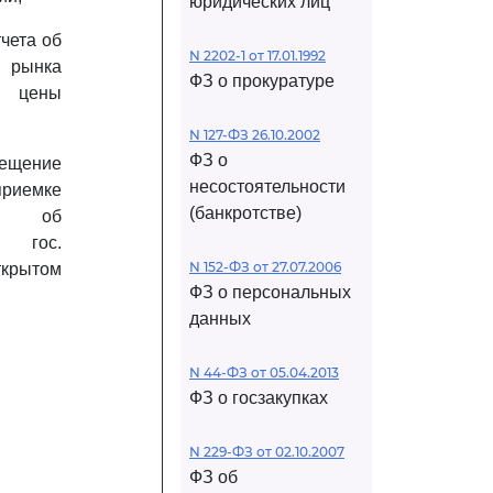
юридических лиц
тчета об
N 2202-1 от 17.01.1992
 рынка
ФЗ о прокуратуре
 цены
N 127-ФЗ 26.10.2002
ФЗ о
ение
несостоятельности
приемке
(банкротстве)
а об
 гос.
N 152-ФЗ от 27.07.2006
ткрытом
ФЗ о персональных
данных
N 44-ФЗ от 05.04.2013
ФЗ о госзакупках
N 229-ФЗ от 02.10.2007
ФЗ об