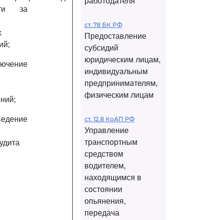
работодателя
сти за
ст. 78 БК РФ
х
Предоставление
ий;
субсидий
юридическим лицам,
ение
индивидуальным
предпринимателям,
физическим лицам
ний;
ение
ст. 12.8 КоАП РФ
Управление
транспортным
удита
средством
водителем,
находящимся в
состоянии
опьянения,
передача