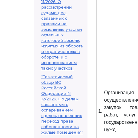
11/2026. О
рассмотрении
судами дел,
связанных с
правами на
земельные участки
отдельных
категорий земель,
изъятых из оборота
и ограниченных в
обороте, и с
использованием
таких участков"
"Тематический
обзор ВС
Российской
Организац
Федерации N
12/2026. По делам,
осуществлени
связанным с
закупок тов
оспариванием
1.
работ, услу
сделок, повлекших
переход права
государствен
собственности на
нужд
жилые помещения"