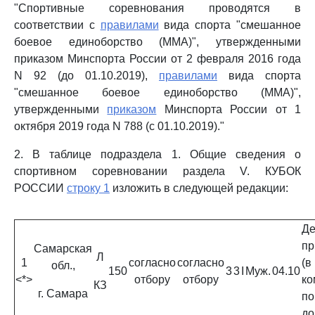
"Спортивные соревнования проводятся в
соответствии с
правилами
вида спорта "смешанное
боевое единоборство (MMA)", утвержденными
приказом Минспорта России от 2 февраля 2016 года
N 92 (до 01.10.2019),
правилами
вида спорта
"смешанное боевое единоборство (MMA)",
утвержденными
приказом
Минспорта России от 1
октября 2019 года N 788 (с 01.10.2019)."
2. В таблице подраздела 1. Общие сведения о
спортивном соревновании раздела V. КУБОК
РОССИИ
строку 1
изложить в следующей редакции:
Де
пр
Самарская
Л
1
согласно
согласно
(
обл.,
150
3
3
I
Муж.
04.10
<*>
отбору
отбору
ко
КЗ
г. Самара
по
до