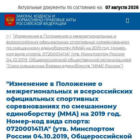
Актуальные документы по состоянию на:
07 августа 2026
ЗАКОНЫ, КОДЕКСЫ И
НОРМАТИВНО-ПРАВОВЫЕ АКТЫ
РОССИЙСКОЙ ФЕДЕРАЦИИ
|
"Изменение в Положение о межрегиональных и
всероссийских официальных спортивных соревнованиях
по смешанному единоборству (MMA) на 2019 год. Номер-
код вида спорта: 0720001411А" (утв. Минспортом России
04.10.2019, Общероссийской общественной организацией
"Союз смешанных боевых единоборств "MMA" России")
"Изменение в Положение о
межрегиональных и всероссийских
официальных спортивных
соревнованиях по смешанному
единоборству (MMA) на 2019 год.
Номер-код вида спорта:
0720001411А" (утв. Минспортом
России 04.10.2019, Общероссийской