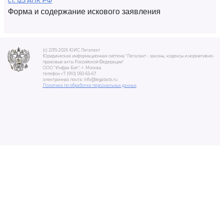
ст. 125 АПК РФ
Форма и содержание искового заявления
(c) 2015-2026 ЮИС Легалакт
Юридическая информационная система "Легалакт - законы, кодексы и нормативно-
правовые акты Российской Федерации"
ООО "Инфра-Бит", г. Москва.
телефон +7 (910) 050-65-67
электронная почта: info@legalacts.ru
Политика по обработке персональных данных