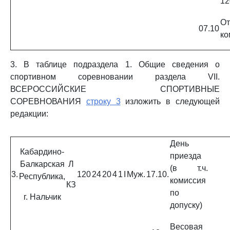
12
От
07.10
ко
3. В таблице подраздела 1. Общие сведения о
спортивном соревновании раздела VII.
ВСЕРОССИЙСКИЕ СПОРТИВНЫЕ
СОРЕВНОВАНИЯ
строку 3
изложить в следующей
редакции:
День
Кабардино-
приезда
Балкарская
Л
(в т.ч.
3.
120
24
20
4
1
I
Муж.
17.10.
Республика,
комиссия
КЗ
по
г. Нальчик
допуску)
Весовая