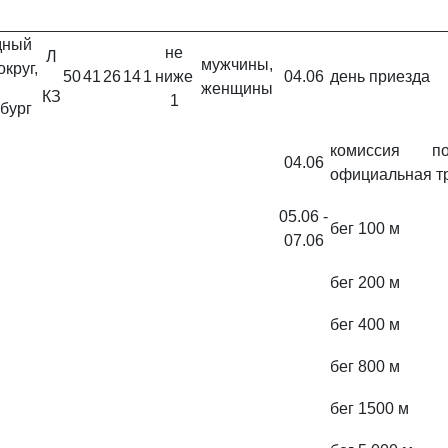
дный
не
Л
мужчины,
круг,
50
41
26
14
1
ниже
04.06
день приезда
женщины
КЗ
1
рбург
комиссия 
04.06
официальная т
05.06 -
бег 100 м
07.06
бег 200 м
бег 400 м
бег 800 м
бег 1500 м