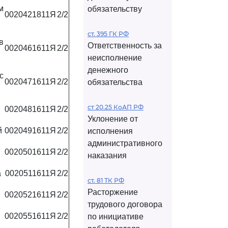
м
обязательству
0020421811Я
2/2
ст. 395 ГК РФ
в
Ответственность за
0020461611Я
2/2
неисполнение
денежного
с
0020471611Я
2/2
обязательства
ст 20.25 КоАП РФ
0020481611Я
2/2
Уклонение от
й
0020491611Я
2/2
исполнения
административного
0020501611Я
2/2
наказания
а
0020511611Я
2/2
ст. 81 ТК РФ
Расторжение
0020521611Я
2/2
трудового договора
0020551611Я
2/2
по инициативе