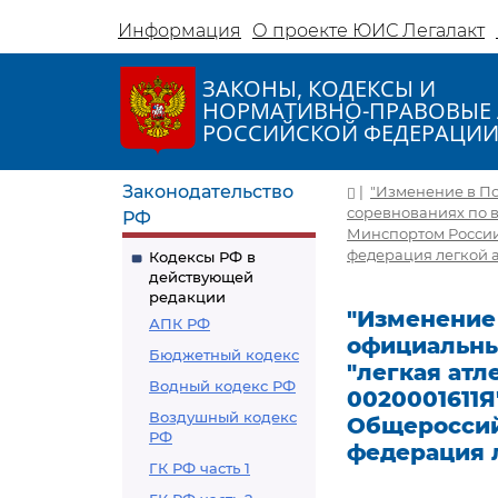
Информация
О проекте ЮИС Легалакт
ЗАКОНЫ, КОДЕКСЫ И
НОРМАТИВНО-ПРАВОВЫЕ 
РОССИЙСКОЙ ФЕДЕРАЦИ
Законодательство
|
"Изменение в П
соревнованиях по ви
РФ
Минспортом России
федерация легкой а
Кодексы РФ в
действующей
редакции
"Изменение
АПК РФ
официальны
Бюджетный кодекс
"легкая атл
Водный кодекс РФ
0020001611Я
Воздушный кодекс
Общероссий
РФ
федерация л
ГК РФ часть 1