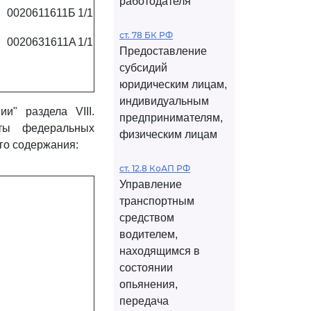
работодателя
0020611611Б
1/1
ст. 78 БК РФ
0020631611А
1/1
Предоставление
субсидий
юридическим лицам,
индивидуальным
и" раздела VIII.
предпринимателям,
ы федеральных
физическим лицам
го содержания:
ст. 12.8 КоАП РФ
Управление
транспортным
средством
водителем,
находящимся в
состоянии
опьянения,
передача