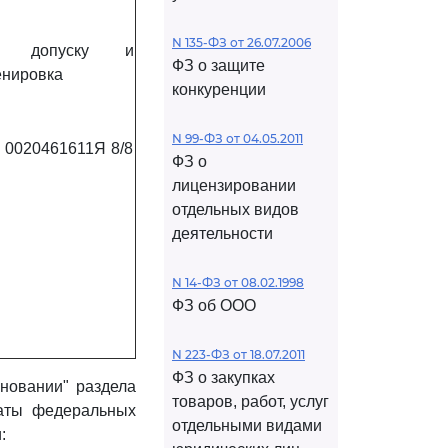
N 135-ФЗ от 26.07.2006
о допуску и
ФЗ о защите
енировка
конкуренции
N 99-ФЗ от 04.05.2011
0020461611Я
8/8
ФЗ о
лицензировании
отдельных видов
деятельности
N 14-ФЗ от 08.02.1998
ФЗ об ООО
N 223-ФЗ от 18.07.2011
ФЗ о закупках
новании" раздела
товаров, работ, услуг
ты федеральных
отдельными видами
: