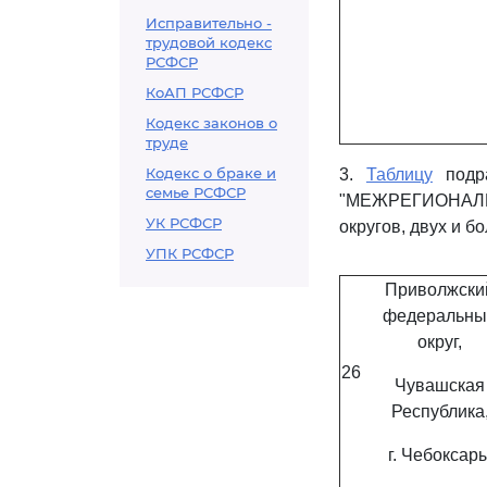
Исправительно -
трудовой кодекс
РСФСР
КоАП РСФСР
Кодекс законов о
труде
Кодекс о браке и
3.
Таблицу
подра
семье РСФСР
"МЕЖРЕГИОНАЛ
УК РСФСР
округов, двух и 
УПК РСФСР
Приволжски
федеральны
округ,
26
Чувашская
Республика
г. Чебоксар