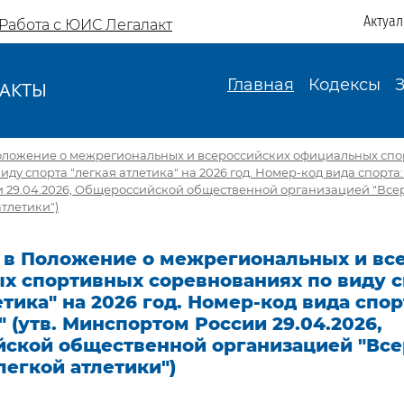
Актуа
Работа с ЮИС Легалакт
Главная
Кодексы
АКТЫ
И
оложение о межрегиональных и всероссийских официальных сп
ду спорта "легкая атлетика" на 2026 год. Номер-код вида спорта: 
 29.04.2026, Общероссийской общественной организацией "Все
тлетики")
 в Положение о межрегиональных и вс
х спортивных соревнованиях по виду с
етика" на 2026 год. Номер-код вида спор
" (утв. Минспортом России 29.04.2026,
ской общественной организацией "Все
егкой атлетики")