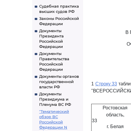
Судебная практика
высших судов РФ
Законы Российской
Федерации
Документы
В
Президента
Российской
О
Федерации
Документы
Правительства
Российской
Федерации
Документы органов
государственной
1
Строку 33
табли
власти РФ
"ВСЕРОССИЙСКИЕ
Документы
Президиума и
Пленума ВС РФ
Ростовская
"Тематический
область,
обзор ВС
33
Российской
г. Белая
Федерации N