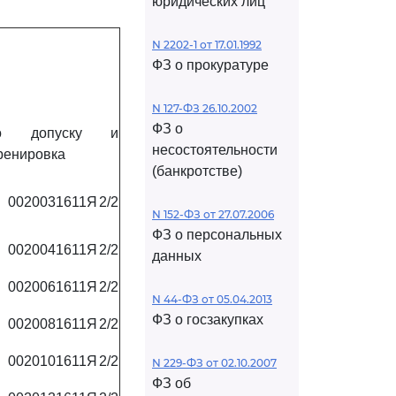
юридических лиц
N 2202-1 от 17.01.1992
ФЗ о прокуратуре
N 127-ФЗ 26.10.2002
ФЗ о
по допуску и
несостоятельности
ренировка
(банкротстве)
0020031611Я
2/2
N 152-ФЗ от 27.07.2006
ФЗ о персональных
0020041611Я
2/2
данных
0020061611Я
2/2
N 44-ФЗ от 05.04.2013
ФЗ о госзакупках
0020081611Я
2/2
0020101611Я
2/2
N 229-ФЗ от 02.10.2007
ФЗ об