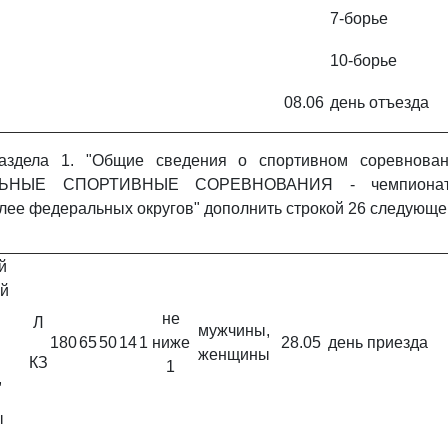
7-борье
10-борье
08.06
день отъезда
здела 1. "Общие сведения о спортивном соревновани
ЬНЫЕ СПОРТИВНЫЕ СОРЕВНОВАНИЯ - чемпионат
более федеральных округов" дополнить строкой 26 следующе
й
й
не
Л
мужчины,
180
65
50
14
1
ниже
28.05
день приезда
женщины
КЗ
1
,
ы