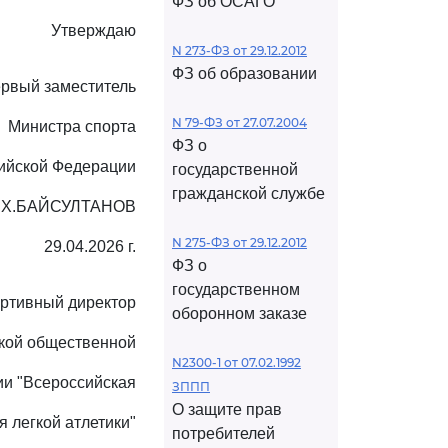
ФЗ об ОСАГО
Утверждаю
N 273-ФЗ от 29.12.2012
ФЗ об образовании
рвый заместитель
N 79-ФЗ от 27.07.2004
Министра спорта
ФЗ о
ийской Федерации
государственной
гражданской службе
.Х.БАЙСУЛТАНОВ
N 275-ФЗ от 29.12.2012
29.04.2026 г.
ФЗ о
государственном
ртивный директор
оборонном заказе
кой общественной
N2300-1 от 07.02.1992
ии "Всероссийская
ЗППП
О защите прав
 легкой атлетики"
потребителей