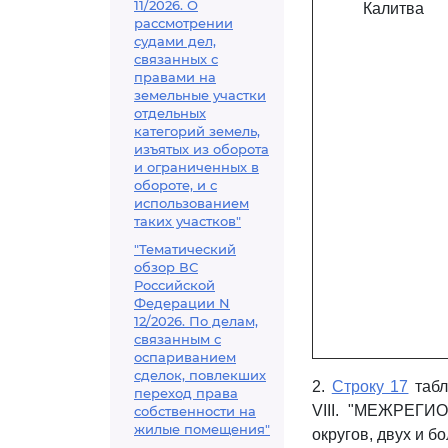
11/2026. О
Калитва
рассмотрении
судами дел,
связанных с
правами на
земельные участки
отдельных
категорий земель,
изъятых из оборота
и ограниченных в
обороте, и с
использованием
таких участков"
"Тематический
обзор ВС
Российской
Федерации N
12/2026. По делам,
связанным с
оспариванием
сделок, повлекших
2.
Строку 17
табл
переход права
VIII. "МЕЖРЕГ
собственности на
жилые помещения"
округов, двух и 