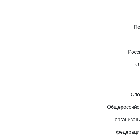
Пе
Росс
О
Спо
Общероссийс
организац
федерация