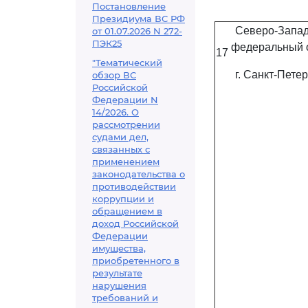
Постановление
Президиума ВС РФ
Северо-Запа
от 01.07.2026 N 272-
ПЭК25
федеральный о
17
"Тематический
г. Санкт-Пете
обзор ВС
Российской
Федерации N
14/2026. О
рассмотрении
судами дел,
связанных с
применением
законодательства о
противодействии
коррупции и
обращением в
доход Российской
Федерации
имущества,
приобретенного в
результате
нарушения
требований и