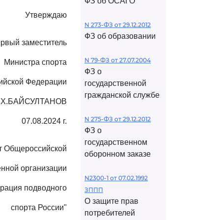
ФЗ об ОСАГО
Утверждаю
N 273-ФЗ от 29.12.2012
ФЗ об образовании
рвый заместитель
N 79-ФЗ от 27.07.2004
Министра спорта
ФЗ о
ийской Федерации
государственной
гражданской службе
.Х.БАЙСУЛТАНОВ
N 275-ФЗ от 29.12.2012
07.08.2024 г.
ФЗ о
государственном
т Общероссийской
оборонном заказе
нной организации
N2300-1 от 07.02.1992
рация подводного
ЗППП
О защите прав
спорта России"
потребителей