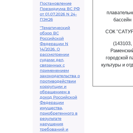
Постановление
Президиума ВС РФ
плавательн
от 01.07.2026 N 24-
ПЭК26
бассейн
"Тематический
СОК "САТУ
обзор ВС
Российской
(143103,
Федерации N
14/2026. О
Раменски
рассмотрении
городской п
судами дел,
культуры и от
связанных с
применением
законодательства о
противодействии
коррупции и
обращением в
доход Российской
Федерации
имущества,
приобретенного в
результате
нарушения
требований и