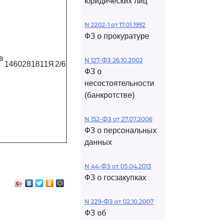
юридических лиц
N 2202-1 от 17.01.1992
ФЗ о прокуратуре
в
N 127-ФЗ 26.10.2002
1460281811Я
2/6
ФЗ о
несостоятельности
(банкротстве)
N 152-ФЗ от 27.07.2006
ФЗ о персональных
данных
N 44-ФЗ от 05.04.2013
ФЗ о госзакупках
N 229-ФЗ от 02.10.2007
ФЗ об