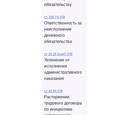
обязательству
ст. 395 ГК РФ
Ответственность за
неисполнение
денежного
обязательства
ст 20.25 КоАП РФ
Уклонение от
исполнения
административного
наказания
ст. 81 ТК РФ
Расторжение
трудового договора
по инициативе