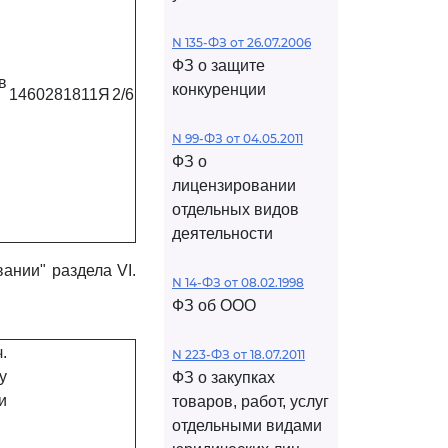
N 135-ФЗ от 26.07.2006
ФЗ о защите
в
конкуренции
1460281811Я
2/6
N 99-ФЗ от 04.05.2011
ФЗ о
лицензировании
отдельных видов
деятельности
ании" раздела VI.
N 14-ФЗ от 08.02.1998
ФЗ об ООО
.
N 223-ФЗ от 18.07.2011
у
ФЗ о закупках
и
товаров, работ, услуг
отдельными видами