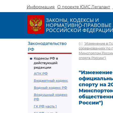
Информация
О проекте ЮИС Легалакт
ЗАКОНЫ, КОДЕКСЫ И
НОРМАТИВНО-ПРАВОВЫЕ 
РОССИЙСКОЙ ФЕДЕРАЦИ
Законодательство
|
"Изменение в П
соревнованиях по по
РФ
Минспортом России
спорта России")
Кодексы РФ в
действующей
редакции
"Изменение
АПК РФ
официальны
Бюджетный кодекс
спорту на 2
Водный кодекс РФ
Минспортом
Воздушный кодекс
общественн
РФ
России")
ГК РФ часть 1