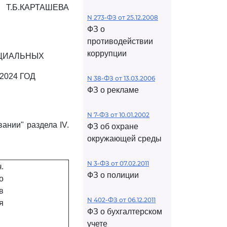
Т.Б.КАРТАШЕВА
N 273-ФЗ от 25.12.2008
ФЗ о
противодействии
коррупции
ЦИАЛЬНЫХ
024 ГОД
N 38-ФЗ от 13.03.2006
ФЗ о рекламе
N 7-ФЗ от 10.01.2002
ании" раздела IV.
ФЗ об охране
окружающей среды
N 3-ФЗ от 07.02.2011
.
ФЗ о полиции
о
в
N 402-ФЗ от 06.12.2011
я
ФЗ о бухгалтерском
учете