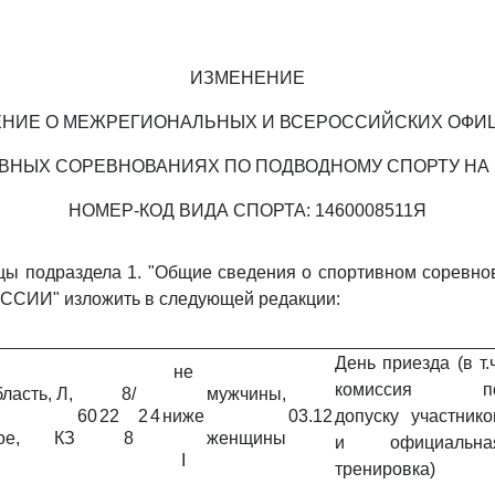
ИЗМЕНЕНИЕ
ЕНИЕ О МЕЖРЕГИОНАЛЬНЫХ И ВСЕРОССИЙСКИХ ОФИ
ВНЫХ СОРЕВНОВАНИЯХ ПО ПОДВОДНОМУ СПОРТУ НА 2
НОМЕР-КОД ВИДА СПОРТА: 1460008511Я
ы подраздела 1. "Общие сведения о спортивном соревнов
ИИ" изложить в следующей редакции:
День приезда (в т.ч
не
комиссия п
ласть,
Л,
8/
мужчины,
60
22
2
4
ниже
03.12
допуску участнико
ое,
КЗ
8
женщины
и официальна
I
тренировка)