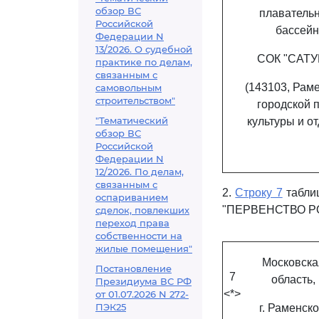
обзор ВС
плаватель
Российской
бассейн
Федерации N
13/2026. О судебной
СОК "САТУ
практике по делам,
связанным с
(143103, Рам
самовольным
строительством"
городской 
"Тематический
культуры и о
обзор ВС
Российской
Федерации N
12/2026. По делам,
связанным с
2.
Строку 7
таблиц
оспариванием
"ПЕРВЕНСТВО РОС
сделок, повлекших
переход права
собственности на
жилые помещения"
Московска
Постановление
7
область,
Президиума ВС РФ
<*>
от 01.07.2026 N 272-
ПЭК25
г. Раменско