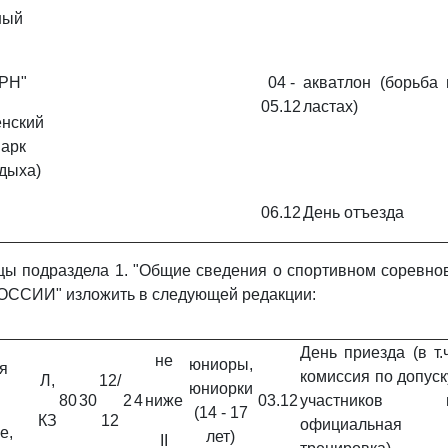
ный
РН"
04 -
акватлон (борьба 
05.12
ластах)
енский
парк
тдыха)
06.12
День отъезда
ы подраздела 1. "Общие сведения о спортивном соревнов
СИИ" изложить в следующей редакции:
День приезда (в т.ч
не
юниоры,
я
комиссия по допуск
Л,
12/
юниорки
80
30
2
4
ниже
03.12
участников 
(14 - 17
КЗ
12
официальная
е,
лет)
II