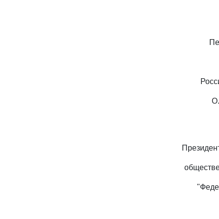
Пе
Росс
О
Президен
обществе
"Феде