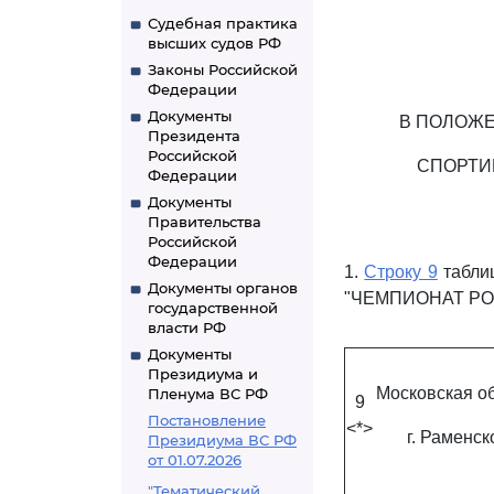
Судебная практика
высших судов РФ
Законы Российской
Федерации
Документы
В ПОЛОЖ
Президента
Российской
СПОРТИ
Федерации
Документы
Правительства
Российской
Федерации
1.
Строку 9
таблиц
Документы органов
"ЧЕМПИОНАТ РОСС
государственной
власти РФ
Документы
Президиума и
Московская об
Пленума ВС РФ
9
Постановление
<*>
г. Раменск
Президиума ВС РФ
от 01.07.2026
"Тематический