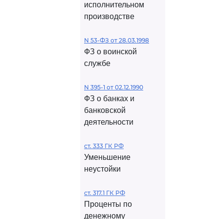
исполнительном
производстве
N 53-ФЗ от 28.03.1998
ФЗ о воинской
службе
N 395-1 от 02.12.1990
ФЗ о банках и
банковской
деятельности
ст. 333 ГК РФ
Уменьшение
неустойки
ст. 317.1 ГК РФ
Проценты по
денежному