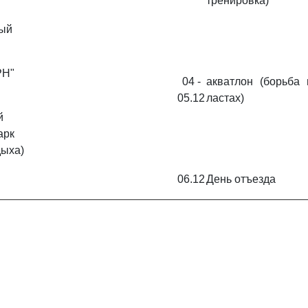
тренировка)
ый
РН"
04 -
акватлон (борьба 
05.12
ластах)
й
арк
дыха)
06.12
День отъезда