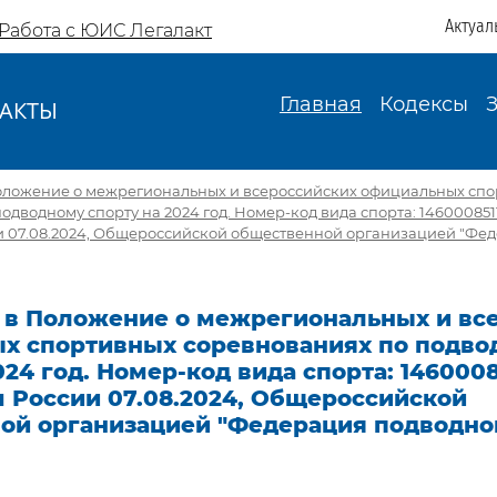
Актуал
Работа с ЮИС Легалакт
Главная
Кодексы
АКТЫ
И
оложение о межрегиональных и всероссийских официальных сп
дводному спорту на 2024 год. Номер-код вида спорта: 1460008511
 07.08.2024, Общероссийской общественной организацией "Фе
 в Положение о межрегиональных и вс
х спортивных соревнованиях по подво
024 год. Номер-код вида спорта: 14600085
 России 07.08.2024, Общероссийской
ой организацией "Федерация подводно