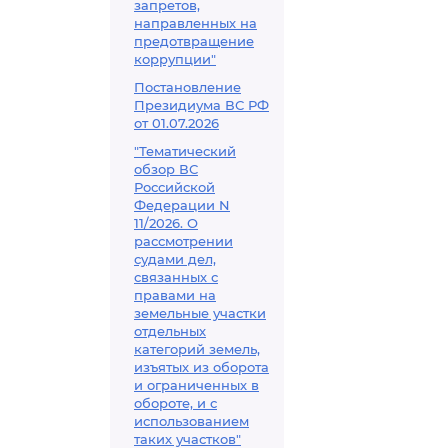
запретов,
направленных на
предотвращение
коррупции"
Постановление
Президиума ВС РФ
от 01.07.2026
"Тематический
обзор ВС
Российской
Федерации N
11/2026. О
рассмотрении
судами дел,
связанных с
правами на
земельные участки
отдельных
категорий земель,
изъятых из оборота
и ограниченных в
обороте, и с
использованием
таких участков"